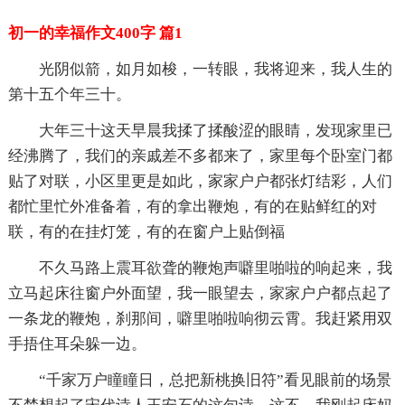
初一的幸福作文400字 篇1
光阴似箭，如月如梭，一转眼，我将迎来，我人生的
第十五个年三十。
大年三十这天早晨我揉了揉酸涩的眼睛，发现家里已
经沸腾了，我们的亲戚差不多都来了，家里每个卧室门都
贴了对联，小区里更是如此，家家户户都张灯结彩，人们
都忙里忙外准备着，有的拿出鞭炮，有的在贴鲜红的对
联，有的在挂灯笼，有的在窗户上贴倒福
不久马路上震耳欲聋的鞭炮声噼里啪啦的响起来，我
立马起床往窗户外面望，我一眼望去，家家户户都点起了
一条龙的鞭炮，刹那间，噼里啪啦响彻云霄。我赶紧用双
手捂住耳朵躲一边。
“千家万户瞳瞳日，总把新桃换旧符”看见眼前的场景