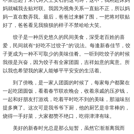
不禁想起了宋代诗人王安石的这句诗，这不，我刚起床妈
妈就喊我去贴对联。我因为视角关系一直贴不正，所以妈
妈一直在数弄我。最后，爸爸过来解了围，一把将对联贴
好了，爸爸看见我狼狈的样子不禁哈哈大笑。
饺子是一种历史悠久的民间美食，深受老百姓的喜
爱，民间就有“好吃不过饺子”的'说法。每逢新春佳节，饺
子更成为一种不可取少的美味佳肴。一听到吃饺子的时候
我很是兴奋，因为饺子有全家团圆，吉祥如意的寓意。所
以我也希望我的家人能够平平安安的生活着。
到了傍晚，是一家人团圆的时候了，每家每户都聚在
一起吃团圆饭，看着春节联欢晚会，收着亲戚的压岁钱，
一起和好朋友打游戏，吃着平时吃不到的美味，那滋味别
提多爽了。这次可是我爷爷下厨，他的厨艺是非常棒的，
烧得一手好菜，大家都赞不绝口，吃得津津有味。
美好的新春时光总是那么短暂，虽然它渐渐离我而