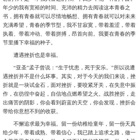
年少的我有宽裕的时间、充沛的精力去阅读这本青春之
书，拥有青春就可以尽情地畅想、拥有青春就可以对未来
充满希望，青春的季节型，我不甘寂寞，带着羞涩，带着
执着、带着冲动、带着拼搏，昂首向前。我要在青春的季
节里播下幸福的种子。
遭遇挫折也是幸福。
“亚圣”孟子曾说：“生于忧患，死于安乐。”所以说遭
遇挫折并不是什么坏事。其实，对于今天的我们来说，挫
折就是一块试金石，面对挫折，要咬紧牙关，在失意中振
作，在彷徨中奋起，自信地点燃希望之火。战胜挫折，走
出痛苦的阴影，你会看到蔚蓝的天空，你会发现，挫折会
带给你意想不到的收获。
不懈追求最为幸福。留一份幼稚给童年，留一份天真
给少年，带着成熟、带着信心，我已踏上追求之路，做一