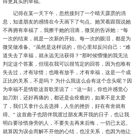
得更真实的幸福。
记得在某一天下午，忽然接到了一个晴天霹雳的消
息，知道朋友的感情在今天画下了句点。她哭着跟我说她
不再拥有幸福了，我擦干她的泪滴，微笑的告诉她：“每
一次的结束，就是一次新的开始。每一次的眼泪，都是为
微笑做准备。”虽然是这样说的，但心里却反问自己：“难
道失去了幸福，就永远无法获得？”那时候懵懂的我无法
判定这个答案，但现在我可以很笃定的回答，因为也唯有
失去过，才有珍惜；也唯有放手，才有幸福，这是一个成
正比的关系，不是吗？ 为什么我这么会有这个念头呢？因
为幸福不是情歌这首歌里说了：“这一刻，你也许感觉心
如刀割，还好再痛的，都还是会痊癒的，如果不是太爱
了，我们又拿什么去选择，人生的挫折，好在有舍就有
得。” 这首曲子也陪伴我渡过朋友离开我的日子，也让我
明白要珍惜身旁的人，不要失去再来后悔，一切已太迟。
就算因为误会而解不开他的心结，也没关系，也因为他让