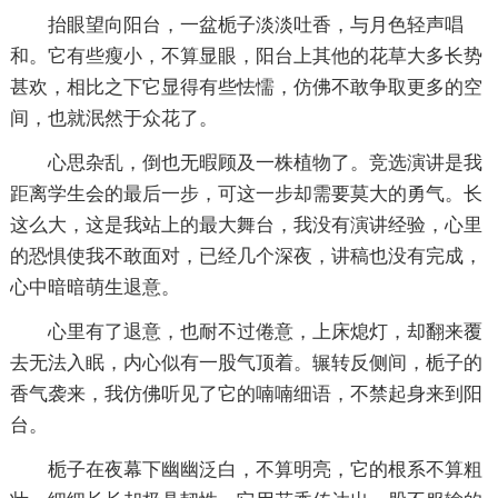
抬眼望向阳台，一盆栀子淡淡吐香，与月色轻声唱
和。它有些瘦小，不算显眼，阳台上其他的花草大多长势
甚欢，相比之下它显得有些怯懦，仿佛不敢争取更多的空
间，也就泯然于众花了。
心思杂乱，倒也无暇顾及一株植物了。竞选演讲是我
距离学生会的最后一步，可这一步却需要莫大的勇气。长
这么大，这是我站上的最大舞台，我没有演讲经验，心里
的恐惧使我不敢面对，已经几个深夜，讲稿也没有完成，
心中暗暗萌生退意。
心里有了退意，也耐不过倦意，上床熄灯，却翻来覆
去无法入眠，内心似有一股气顶着。辗转反侧间，栀子的
香气袭来，我仿佛听见了它的喃喃细语，不禁起身来到阳
台。
栀子在夜幕下幽幽泛白，不算明亮，它的根系不算粗