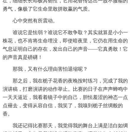
壮，细细长长却极具韧性，它用花香传达出一股不服输的
勇气，像极了它生命里敢拼敢赢的气质。
心中突然有所震动。
谁说它是怯弱？谁说它不敢争取？其实就算是小小一
株花，也不肯将生命埋没，即使暗夜里，它仍在用生命的
气息证明自己的存在，发
出自己的声音——它真勇敢！它
的声音真是磅礴！
那我，又有什么理由害怕退缩呢？
那之后，我在栀子花香的夜晚按时练习，完成了我的
演讲稿，打磨演讲的动作举止。比赛的日子在声声蝉鸣中
一天天逼近，我看着镜子中的自己，胆怯羞涩的神态一点
点褪去，变得从容自信，我笑了，我嗅到栀子丝绸般的
香。
我还记得比赛那天，我觉得我的舞台上满是洁白如绸