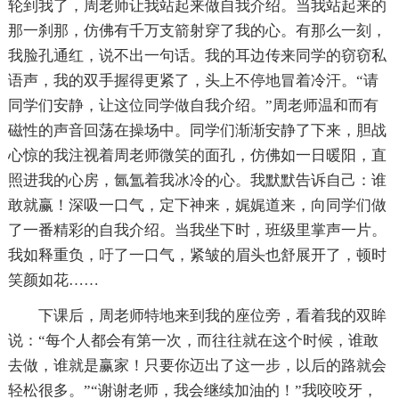
轮到我了，周老师让我站起来做自我介绍。当我站起来的
那一刹那，仿佛有千万支箭射穿了我的心。有那么一刻，
我脸孔通红，说不出一句话。我的耳边传来同学的窃窃私
语声，我的双手握得更紧了，头上不停地冒着冷汗。“请
同学们安静，让这位同学做自我介绍。”周老师温和而有
磁性的声音回荡在操场中。同学们渐渐安静了下来，胆战
心惊的我注视着周老师微笑的面孔，仿佛如一日暖阳，直
照进我的心房，氤氲着我冰冷的心。我默默告诉自己：谁
敢就赢！深吸一口气，定下神来，娓娓道来，向同学们做
了一番精彩的自我介绍。当我坐下时，班级里掌声一片。
我如释重负，吁了一口气，紧皱的眉头也舒展开了，顿时
笑颜如花……
下课后，周老师特地来到我的座位旁，看着我的双眸
说：“每个人都会有第一次，而往往就在这个时候，谁敢
去做，谁就是赢家！只要你迈出了这一步，以后的路就会
轻松很多。”“谢谢老师，我会继续加油的！”我咬咬牙，