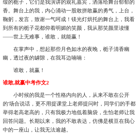
缎的栀子，它们是我演讲的观礼嘉宾，洒落给舞台郁郁的
香。舞台上的我，内心涌动一股敢拼敢赢的勇气，上台，
鞠躬，发言，致谢一气呵成！镁光灯烘托的舞台上，我看
到所有的栀子花都仰着明媚的笑颜，我从那笑颜里读懂
——世上无难事，谁敢，就能赢！
在掌声中，想起那些月色如水的夜晚，栀子清香幽
幽，透过夜的罅隙，在我耳边喃喃：
谁敢，就赢！
谁敢,就赢中考作文2
小时候的我是一个性格内向的人，从来不敢在公开
的'场合说话，更不用提课堂上老师提问时，同学们的手都
举得老高老高的，只有我极力地低着脑袋，生怕老师让我
回答问题。长期以来，我的不敢表达，仿佛是横亘在我心
中的一座山，让我无法逾越。