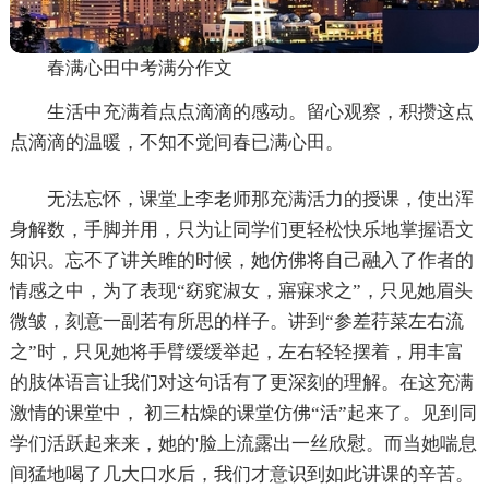
春满心田中考满分作文
生活中充满着点点滴滴的感动。留心观察，积攒这点
点滴滴的温暖，不知不觉间春已满心田。
无法忘怀，课堂上李老师那充满活力的授课，使出浑
身解数，手脚并用，只为让同学们更轻松快乐地掌握语文
知识。忘不了讲关雎的时候，她仿佛将自己融入了作者的
情感之中，为了表现“窈窕淑女，寤寐求之”，只见她眉头
微皱，刻意一副若有所思的样子。讲到“参差荇菜左右流
之”时，只见她将手臂缓缓举起，左右轻轻摆着，用丰富
的肢体语言让我们对这句话有了更深刻的理解。在这充满
激情的课堂中， 初三枯燥的课堂仿佛“活”起来了。见到同
学们活跃起来来，她的'脸上流露出一丝欣慰。而当她喘息
间猛地喝了几大口水后，我们才意识到如此讲课的辛苦。