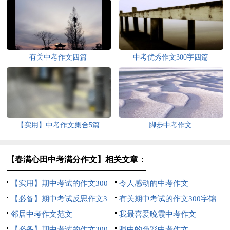
有关中考作文四篇
中考优秀作文300字四篇
【实用】中考作文集合5篇
脚步中考作文
【春满心田中考满分作文】相关文章：
【实用】期中考试的作文300
令人感动的中考作文
字集合五篇
【必备】期中考试反思作文3
有关期中考试的作文300字锦
篇
邻居中考作文范文
集七篇
我最喜爱晚霞中考作文
【必备】期中考试的作文300
眼中的色彩中考作文