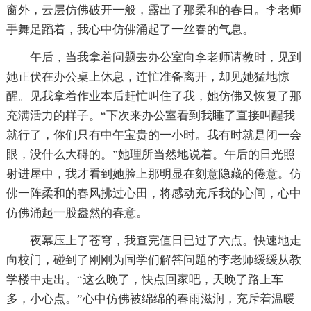
窗外，云层仿佛破开一般，露出了那柔和的春日。李老师
手舞足蹈着，我心中仿佛涌起了一丝春的气息。
午后，当我拿着问题去办公室向李老师请教时，见到
她正伏在办公桌上休息，连忙准备离开，却见她猛地惊
醒。见我拿着作业本后赶忙叫住了我，她仿佛又恢复了那
充满活力的样子。“下次来办公室看到我睡了直接叫醒我
就行了，你们只有中午宝贵的一小时。我有时就是闭一会
眼，没什么大碍的。”她理所当然地说着。午后的日光照
射进屋中，我才看到她脸上那明显在刻意隐藏的倦意。仿
佛一阵柔和的春风拂过心田，将感动充斥我的心间，心中
仿佛涌起一股盎然的春意。
夜幕压上了苍穹，我查完值日已过了六点。快速地走
向校门，碰到了刚刚为同学们解答问题的李老师缓缓从教
学楼中走出。“这么晚了，快点回家吧，天晚了路上车
多，小心点。”心中仿佛被绵绵的春雨滋润，充斥着温暖