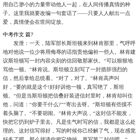
用自己渺小的力量带动他人一起，在人间传播真情的种
子。这里我就要改编一句套话了——只要人人献出一点
爱，真情便会在世间绽放。
中考作文 篇7
发泄：一天，陆军部长斯坦顿来到林肯那里，气呼呼
地对他说一位少将用侮辱的话指责他偏袒一些人。林肯建
议斯坦顿写一封内容尖刻的信回敬那家伙。“可以狠狠地
骂他一顿。”林肯说。斯坦顿立刻写了一封措辞强烈的
信，然后拿给总统看。“对了，对了。”林肯高声叫
好，“要的就是这个!好好训他一顿，真写绝了，斯坦
顿。”但是当斯坦顿把信叠好装进信封里时，林肯却叫住
他，问道：“你要干什么?”“寄出去呀。”斯坦顿有些摸不
着头脑了。“不要胡闹。”林肯大声说，“这封信不能发，
快把它扔到炉子里去。凡是生气时写的信，我都是这么处
理的。这封信写得好，写的时候你己经解了气，现在感觉
好多了吧，那么就请你把它烧掉，再写第二封信吧。”