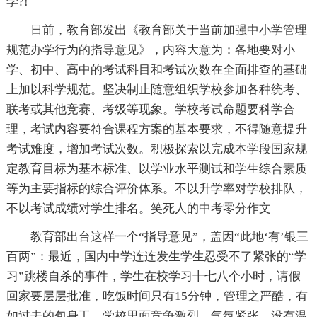
学?!
日前，教育部发出《教育部关于当前加强中小学管理
规范办学行为的指导意见》，内容大意为：各地要对小
学、初中、高中的考试科目和考试次数在全面排查的基础
上加以科学规范。坚决制止随意组织学校参加各种统考、
联考或其他竞赛、考级等现象。学校考试命题要科学合
理，考试内容要符合课程方案的基本要求，不得随意提升
考试难度，增加考试次数。积极探索以完成本学段国家规
定教育目标为基本标准、以学业水平测试和学生综合素质
等为主要指标的综合评价体系。不以升学率对学校排队，
不以考试成绩对学生排名。笑死人的中考零分作文
教育部出台这样一个“指导意见”，盖因“此地‘有’银三
百两”：最近，国内中学连连发生学生忍受不了紧张的“学
习”跳楼自杀的事件，学生在校学习十七八个小时，请假
回家要层层批准，吃饭时间只有15分钟，管理之严酷，有
如过去的包身工。学校里面竞争激烈，气氛紧张，没有温