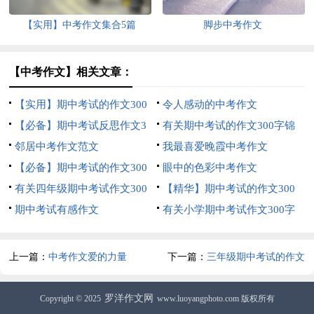
【实用】中考作文集合5篇
脚步中考作文
【中考作文】相关文章：
【实用】期中考试的作文300
令人感动的中考作文
字集合五篇
【必备】期中考试反思作文3
有关期中考试的作文300字锦
篇
邻居中考作文范文
集七篇
我最喜爱晚霞中考作文
【必备】期中考试的作文300
眼中的色彩中考作文
字集合六篇
有关四年级期中考试作文300
【精华】期中考试的作文300
字合集6篇
期中考试有感作文
字锦集5篇
有关小学期中考试作文300字
集锦七篇
上一篇：
中考作文爱的力量
下一篇：
三年级期中考试的作文
300字汇总10篇
罗洋作文网
Copyright © 2025
www.luoyangphoto.com 版权所有