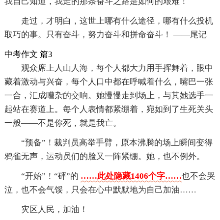
我自己知道，我走的那条奋斗之路是如何的艰难！
走过，才明白，这世上哪有什么途径，哪有什么投机
取巧的事。只有奋斗，努力奋斗和拼命奋斗！ ——尾记
中考作文 篇3
观众席上人山人海，每个人都大力用手挥舞着，眼中
藏着激动与兴奋，每个人口中都在呼喊着什么，嘴巴一张
一合，汇成嘈杂的交响。她慢慢走到场上，与其她选手一
起站在赛道上。每个人表情都紧绷着，宛如到了生死关头
一般——不是你死，就是我亡。
“预备”！裁判员高举手臂，原本沸腾的场上瞬间变得
鸦雀无声，运动员们的脸又一阵紧绷。她，也不例外。
“开始”！“砰”的
……此处隐藏1406个字……
也不会哭
泣，也不会气馁，只会在心中默默地为自己加油……
灾区人民，加油！