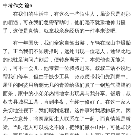
中考作文 篇6
在我们的生活中，有这么一些陌生人，虽说只是刹那
的相遇，可在我们急需帮助时，他们毫不犹豫地伸出援
手，这便是真情。就拿我亲身经历的一件事来说吧。
有一年国庆，我们全家自驾出游，车辆在深山中爆胎
了。正当我们不知所措时，远处出现一位老人，途经此地
的他驻足询问片刻后，便转身离开了。本想他也无能为
力，可不一会儿，他带着一位叔叔赶来。叔叔二话不说地
帮我们修车。但由于缺少工具，叔叔便带我们先到家中。
屋里的阿婆用所剩无几的青菜给我们煮了一锅热气腾腾的
面条，家中的小弟弟热情地拿出玩具与我分享。饭后，叔
叔去县城买工具，直到半夜，车终于修好了。在这一家人
关切地注视下，我们顺利返程。这件事对我感触极大。因
为一次意外，将两家陌生人联系在了一起，而真情就是桥
梁。当时老人可以视之不顾，把我们撇在山中，可他却没