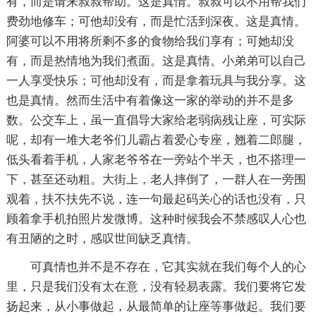
有，而是请来叔叔帮助。这是真情。叔叔可以不用帮我们
费劲地修车；可他却没有，而是忙活到深夜。这是真情。
阿婆可以不用将所剩不多的食物给我们享有；可她却没
有，而是热情地为我们煮面。这是真情。小弟弟可以自己
一人享受快乐；可他却没有，而是拿着玩具与我分享。这
也是真情。然而生活中有着像这一家的举动的并不是多
数。公交车上，虽一直倡导大家给老弱病残让座，可实际
呢，却有一堆大老爷们儿霸占着爱心专座，翘着二郎腿，
低头看着手机，人家老爷爷在一旁站个半天，也不搭理一
下，甚至还动粗。大街上，老人摔倒了，一群人在一旁围
观着，扶不扶先不说，连一句最起码关心的话也没有，只
顾着拿手机拍照片发微博。这种时候我会不禁感叹人心也
有丑陋的之时，感叹世间缺乏真情。
可真情也并不是不存在，它其实就在我们每个人的心
里，只是我们没有太在意，没有轻易表露。我们要将它发
扬起来，从小事做起，从最简单的让座等事做起。我们要