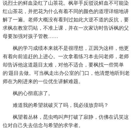
说烈士的鲜血染红了山茶花。枫举手反驳说鲜血不可能染
红山茶花，并把花为什么有着不同的颜色的道理详细地讲
解了一遍。老师大概没有看到过如此大逆不道的反抗，要
求枫在教室罚站，不准上课，并在一次家访时告诉枫的父
母要加强对孩子管教……
枫的学习成绩本来就不是很理想，正因为这样，他更
有着向前追赶的上进心。一次拿着练习本去问老师，老师
却告诉他这道题目太难，对他不适合，要枫找一些简单
的'题目去做。可当枫走出办公室的门口，他清楚地听到老
师在为刚进来的一位优生讲解难题。
枫的心彻底凉了。
难道我的希望就破灭了吗，我必须放弃吗？
枫望着丛林，昆虫鸣叫声打破了寂静，仿佛在讥笑这
位对自己失去信念与希望的求学者。