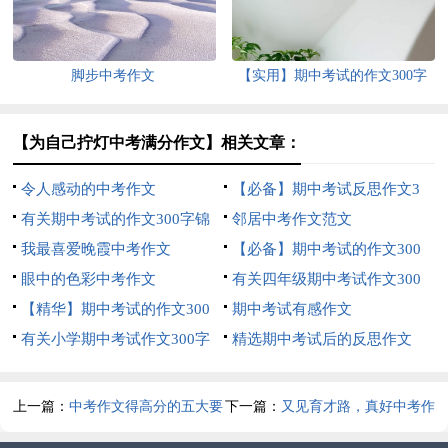
脚步中考作文
【实用】期中考试的作文300字
集合五篇
【为自己拧灯中考满分作文】相关文章：
令人感动的中考作文
【必备】期中考试反思作文3
有关期中考试的作文300字锦
篇
邻居中考作文范文
集七篇
我最喜爱晚霞中考作文
【必备】期中考试的作文300
眼中的色彩中考作文
字集合六篇
有关四年级期中考试作文300
【精华】期中考试的作文300
字合集6篇
期中考试有感作文
字锦集5篇
有关小学期中考试作文300字
精选期中考试后的反思作文
集锦七篇
300字4篇
上一篇：
中考作文得高分的五大要
下一篇：
又见育才路，真好中考作
点
文