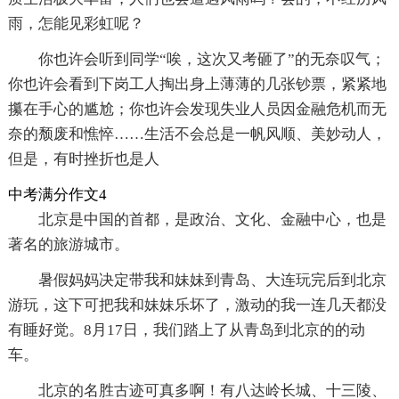
雨，怎能见彩虹呢？
你也许会听到同学“唉，这次又考砸了”的无奈叹气；
你也许会看到下岗工人掏出身上薄薄的几张钞票，紧紧地
攥在手心的尴尬；你也许会发现失业人员因金融危机而无
奈的颓废和憔悴……生活不会总是一帆风顺、美妙动人，
但是，有时挫折也是人
中考满分作文4
北京是中国的首都，是政治、文化、金融中心，也是
著名的旅游城市。
暑假妈妈决定带我和妹妹到青岛、大连玩完后到北京
游玩，这下可把我和妹妹乐坏了，激动的我一连几天都没
有睡好觉。8月17日，我们踏上了从青岛到北京的的动
车。
北京的名胜古迹可真多啊！有八达岭长城、十三陵、