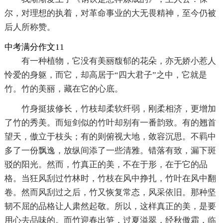
尔，对理想的执着，对革命事业的大无畏精神，至今仍被
后人所称赞。
中考满分作文11
有一种植物，它没有美丽馥郁的花朵，亦无娇小惹人
怜爱的身躯，而它，却高居于“四大君子”之中，它就是
竹。竹的美丽，藏在它的心底。
竹身挺拔修长，竹枝却柔软纤弱，刚柔相济，更增加
了竹的秀美。而短剑似的竹叶却别有一番韵致。有的翘首
望天，傲立于枝头；有的则俯视大地，敛容沉思。不羁中
多了一份飘逸，放纵间添了一些清雅。错落有致，漏下斑
驳的阳光。然而，竹真正的美，不在于形，在于它的品
格。当狂风刮过竹林时，竹枝在风中挣扎，竹叶在风中翻
卷。然而风刮过之后，竹又恢复常态，风采依旧。那种坚
韧不屈的品格让人肃然起敬。所以，这样真正的美，是要
用心去品味的。而竹迎春出笋，过夏溢翠，经秋傲霜，临