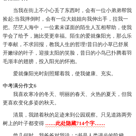
当我在街上不小心丢了东西时，会有一位小弟弟帮我
捡起;当我摔倒时，会有一位大姐姐向我伸出手，拉我一
把。茫茫人海中，一位素未谋面的陌生人互相帮助，使我
学会了给予，施比受更幸福。陌生的爱就像阳光，那么乐
于奉献，不求回报，教我人生的哲理!昔日的小草已舒展
开嫩绿的叶子，迎接太阳的笑脸，昔日的小鸟已扑腾着羽
毛渐丰的翅膀，投入阳光的怀抱。
爱就像阳光时刻照耀着我，使我健康、充实。
中考满分作文6
我喜欢寒冷的冬天、明丽的春天、火热的夏天，但我
更喜欢变化多姿的秋天。
清晨，我踏着秋的足迹来到公园观察。只见道路两旁
树上的叶子都变得
……此处隐藏714个字……
曾几何时，我爸爸对我说：“书是人类进步的阶梯，