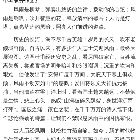
中考满分作文3
风雨是柳琴，弹奏出悠扬的旋律，拨动你的心弦；风
雨是喇叭，吹开智慧的花，释放清幽的馨香；风雨是灯
塔，点亮茫茫的黑暗，照亮人们前进的道路。
历史的长河，淘不尽千古英雄；岁月的长风，吹不老
倾城容颜。自古以来，有多少仁人志士笑迎风雨，最终大
展鸿图。诗圣杜甫经历安史之乱，看尽国破家亡、百姓流
离失所，尝遍官场的明争暗斗和冷眼嘲讽，沉重的坎坷和
艰难，使他发出了“安得广厦千万间，大庇天下寒士俱欢
颜，风雨不动安如山”的感慨；爱国将领文天祥抗元被
捕，当他漂泊在零丁洋上时，看着国土越来越远，不禁触
景生情，悲上心头，感叹“山河破碎风飘絮，身世浮沉雨
打萍”。国破之痛，家亡之悲，在千千万万的诗人笔下化
作悲怆强劲的诗篇，让我们不禁叹息风雨中的国仇家恨。
古人历经风雨，以松柏竹菊自喻。如今，新的时代物
质生活极大丰富，人们也会遭遇风雨吗？会的，不经历风