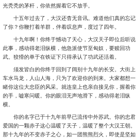
光秃秃的茅杆，你依然握着它不放手。
十五年过去了，大汉还杳无音讯。难道他们真的忘记
了你？你鞭打着羊群，伴着叹息声，度过了四年。
十九年啊！你终于憾动了天心，大汉天子即位后听说
此事，感动得老泪纵横，他急派使节至匈奴，要赎回功
武。狡猾的单于在铁证下只得承认了功武还活着。
须发皆白的你终于回到了阔别十九年的长安。大街上
车水马龙，人山人海，只为了欢迎你的到来。大家都想一
睹你这位大忠臣的风采。就连皇上也亲自接见你，握着你
的手，嘘寒问暖。你的眼泪无声地滑下，感动得老泪纵
横。
你的名字已于十九年前早已流传中外苏武。你的忠君
爱国的一颗赤子这心温暖了天子，温暖了整个大汉王朝。
那十九年的不变赤子之心，如一团熊熊烈火，即使是坚如