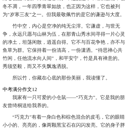
冬不凋，一年四季青翠如故，也正因为这样，它也被列
为“岁寒三友”之一。但我最敬佩竹的是它的谦逊与大度。
竹中空，内心是空净的纯无尘滓。它谦虚，与世无
争，永远只愿与山林为伍，在那青山秀水间寻得一片心灵
的净土，坦荡闲散，逍遥自得。它不与百花争艳，亦不与
鱼草为群。它保持着一份清高，一份潇洒。“待思禅心共
竹闲，任他流水向人间”，和平安宁，竹是具有禅意的。
秀颀坚毅，而又不失飘逸洒脱。
所以竹，你藏在心底的那份美丽，我读懂了。
中考满分作文12
我家有一只可爱的小仓鼠——“巧克力”。它是我的朋
友曾绮桐送给我养的。
“巧克力”有着一身白色和棕色混合的皮毛，它的眼睛
小小的、亮亮的，像两颗黑宝石在闪闪发亮。它的身子胖