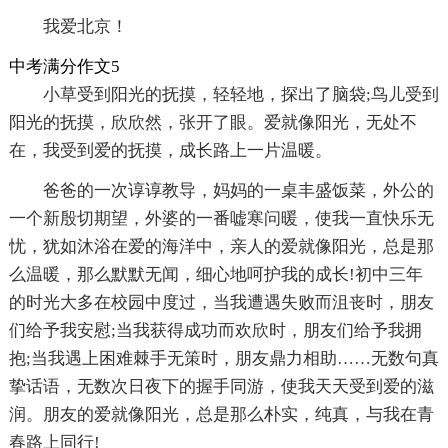
我爱北京！
中考满分作文5
小草受到阳光的抚摸，轻轻地，探出了脑袋;鸟儿受到
阳光的抚摸，欣欣然，张开了眼。爱就像阳光，无处不
在，我受到爱的抚摸，成长路上一片温暖。
爸爸的一次谆谆教导，妈妈的一桌丰盛饭菜，外公的
一个新殷切期望，外婆的一番嘘寒问暖，使我一直快乐无
忧，犹如沐浴在爱的海洋中，亲人的爱就像阳光，总是那
么温暖，那么默默无闻，细心地呵护我的成长!初中三年
的时光大多在校园中度过，当我遭遇失败而沮丧时，朋友
们给予我安慰;当我获得成功而欢欣时，朋友们给予我拥
抱;当我遇上困难棘手无策时，朋友鼎力相助……无数句真
挚话语，无数次日夜下的握手同游，使我天天受到爱的滋
润。朋友的爱就像阳光，总是那么朴实，纯真，与我在青
春路上同行!