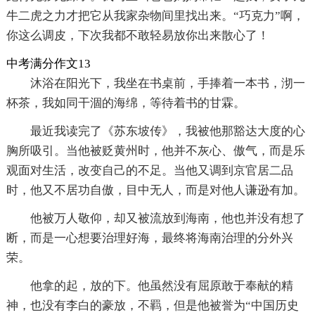
牛二虎之力才把它从我家杂物间里找出来。“巧克力”啊，
你这么调皮，下次我都不敢轻易放你出来散心了！
中考满分作文13
沐浴在阳光下，我坐在书桌前，手捧着一本书，沏一
杯茶，我如同干涸的海绵，等待着书的甘霖。
最近我读完了《苏东坡传》，我被他那豁达大度的心
胸所吸引。当他被贬黄州时，他并不灰心、傲气，而是乐
观面对生活，改变自己的不足。当他又调到京官居二品
时，他又不居功自傲，目中无人，而是对他人谦逊有加。
他被万人敬仰，却又被流放到海南，他也并没有想了
断，而是一心想要治理好海，最终将海南治理的分外兴
荣。
他拿的起，放的下。他虽然没有屈原敢于奉献的精
神，也没有李白的豪放，不羁，但是他被誉为“中国历史