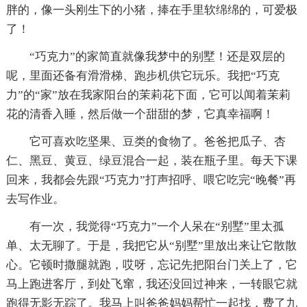
胖的，像一头刚生下的小猪，捧在手里软绵绵的，可爱极
了！
“巧克力”的家简直就像我梦中的别墅！还是双层的
呢，里面还备有滑滑梯、跑步机供它玩乐。我把“巧克
力”的“家”放在我家阳台的茉莉花下面，它可以闻着茉莉
花的清香入睡，然后做一个甜甜的梦，它真幸福啊！
它可喜欢吃坚果、豆类的食物了。爸爸把瓜子、杏
仁、黑豆、黄豆、绿豆混合一起，装在瓶子里。每天下课
回来，我都会先跟“巧克力”打声招呼、喂它吃完“晚餐”再
去写作业。
有一次，我觉得“巧克力”一个人呆在“别墅”里太孤
单、太无聊了。于是，我把它从“别墅”里放出来让它散散
心。它顿时撒腿就跑，哎呀，忘记先把阳台门关上了，它
马上跑进客厅，到处飞窜，我还没回过神来，一转眼它就
跑得无影无踪了。我马上叫爸爸妈妈帮忙一起找，费了九