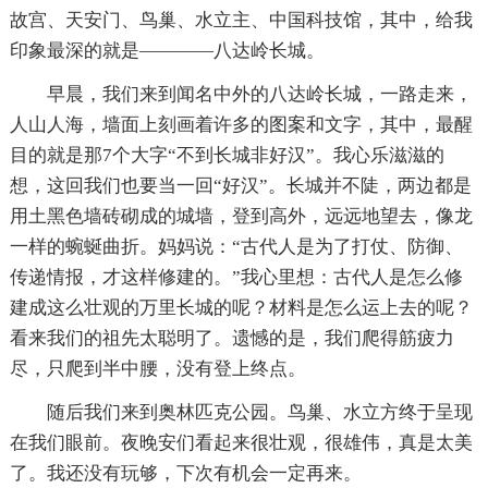
故宫、天安门、鸟巢、水立主、中国科技馆，其中，给我
印象最深的就是————八达岭长城。
早晨，我们来到闻名中外的八达岭长城，一路走来，
人山人海，墙面上刻画着许多的图案和文字，其中，最醒
目的就是那7个大字“不到长城非好汉”。我心乐滋滋的
想，这回我们也要当一回“好汉”。长城并不陡，两边都是
用土黑色墙砖砌成的城墙，登到高外，远远地望去，像龙
一样的蜿蜒曲折。妈妈说：“古代人是为了打仗、防御、
传递情报，才这样修建的。”我心里想：古代人是怎么修
建成这么壮观的万里长城的呢？材料是怎么运上去的呢？
看来我们的祖先太聪明了。遗憾的是，我们爬得筋疲力
尽，只爬到半中腰，没有登上终点。
随后我们来到奥林匹克公园。鸟巢、水立方终于呈现
在我们眼前。夜晚安们看起来很壮观，很雄伟，真是太美
了。我还没有玩够，下次有机会一定再来。