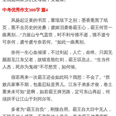
中考优秀作文300字 篇4
风扬起泛黄的书页，重现垓下之别；墨香熏黑了纸
页，熏不去历史的沧桑；虞姬泪袭卷霸王心，霸王何苦一
曲离别…“力拔山兮气盖世，时不利兮骓不逝，骓不逝兮
可奈何，虞兮虞兮奈若何。”如此一曲离别。
奈何一生心血倾灌，不过剑起，人亡，命终。只因无
颜面见江东父老，故锻造殷红剑，霸王叹息止。“生当作
人杰，死亦为鬼雄”不尽愁苦，如何倾。
假若再来一次霸王还会如此吗？我想：不会了。“胜
败兵家事不期，包羞忍耻是男儿。江东子弟多才俊，卷土
重来未可知”是啊，如若霸王择另路，定可东山再起，何
须拱手让江山于刘邦尔等。
多者为“霸王自负”，刚愎自用。霸王自大目中无人，