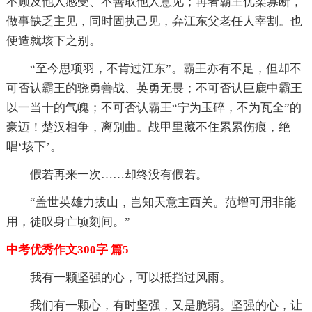
不顾及他人感受、不善取他人意见；再者霸王优柔寡断，
做事缺乏主见，同时固执己见，弃江东父老任人宰割。也
便造就垓下之别。
“至今思项羽，不肯过江东”。霸王亦有不足，但却不
可否认霸王的骁勇善战、英勇无畏；不可否认巨鹿中霸王
以一当十的气魄；不可否认霸王“宁为玉碎，不为瓦全”的
豪迈！楚汉相争，离别曲。战甲里藏不住累累伤痕，绝
唱‘垓下’。
假若再来一次……却终没有假若。
“盖世英雄力拔山，岂知天意主西关。范增可用非能
用，徒叹身亡顷刻间。”
中考优秀作文300字 篇5
我有一颗坚强的心，可以抵挡过风雨。
我们有一颗心，有时坚强，又是脆弱。坚强的心，让