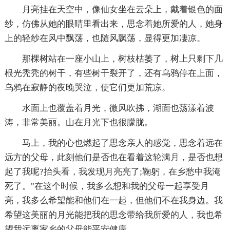
月亮挂在天空中，像仙女坐在云朵上，戴着银色的面
纱，仿佛从她的眼睛里看出来，思念着她所爱的人，她身
上的轻纱在风中飘荡，也随风飘荡，显得更加凄凉。
那棵树站在一座小山上，树枝枯萎了，树上只剩下几
根光秃秃的树干，有些树干裂开了，还有乌鸦停在上面，
乌鸦在寂静的夜晚哭泣，使它们更加荒凉。
水面上也覆盖着月光，微风吹拂，湖面也荡漾着波
涛，非常美丽。山在月光下也很朦胧。
马上，我的心也燃起了思念亲人的感觉，思念着远在
远方的父母，此刻他们是否也在看着这轮满月，是否也想
起了我呢?抬头看，我发现月亮亮了;鞠躬，在乡愁中我淹
死了。"在这个时候，我多么想和我的父母一起享受月
亮，我多么希望能和他们在一起，但他们不在我身边。我
希望这美丽的月光能把我的思念带给我所爱的人，我也希
望我远离家乡的父母能平安健康。