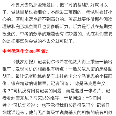
不要只去钻那些难题目，把平时的基础打好就可以
了。做题目是也要细心，不能丢三落四的。考试时要好小
心的。否则永远也得不到高分的。英语就要多做那些阅读
理解和完形填空而且也要多听听力。听力是可以在短期类
改变的。中考的数学的难题会有1或2题的。现在我们重要
的是把那些你会做的不丢分就可以了。
中考优秀作文300字 篇7
《俄罗斯报》记者切尔卡希在伦敦大街上乘坐一辆出
租车，发现司机的相貌很有特点：一脸又浓又密的黑络腮
胡子。最让记者吃惊的是车上挂的卡尔？马克思的小幅画
像，镶在精致的铜框里。记者问道：“你是马克思主义
者？”司机没有回答记者的问题，而是递过一张名片。记
者看到安东尼？马克思的名字，于是问道：“你们同
姓？”司机笑着说：“您不觉得我们长得很像吗？”记者仔
细端详起来，他与无产阶级学说奠基人的相貌的确有相似