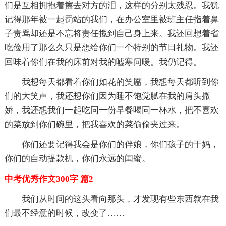
们是互相拥抱着擦去对方的泪，这样的分别太残忍。我犹
记得那年被一起罚站的我们，在办公室里被班主任指着鼻
子责骂却还是不忘将责任揽到自己身上来。我还回想着省
吃俭用了那么久只是想给你们一个特别的节日礼物。我还
回味着你们在我的床前对我的嘘寒问暖。我仍记得。
我想每天都看着你们如花的笑靥，我想每天都听到你
们的大笑声，我还想你们因为睡不饱觉腻在我的肩头撒
娇，我还想我们一起吃同一份早餐喝同一杯水，把不喜欢
的菜放到你们碗里，把我喜欢的菜偷偷夹过来。
你们还要记得我会是你们的伴娘，你们孩子的干妈，
你们的自动提款机，你们永远的闺蜜。
中考优秀作文300字 篇2
我们从时间的这头看向那头，才发现有些东西就在我
们最不经意的时候，改变了……