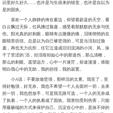
识里好久好久……也许是与生俱来的错觉，也许是自以为
是的固执。
喜欢一个人静静的倚在窗边，仰望着蔚蓝的天空，看
白云飘过天际，任风拂过脸庞，感受着那默默的无奈与忧
伤。阳光真的好刺眼，眼睛有点微微的痛，泪珠悄悄的在
眼睛里彷徨。总是以为自己够坚强的，可是当泪划过脸
庞，再也无力抗拒，任它泛滥成汩汩流淌的小河。风，抹
干了苦涩的`泪，但泪痕却如心中的那道伤，那么清晰，
那么的刺眼。遥望远方，心中一片迷茫，前途漫漫，谁能
明白我心中的无助，我的彷徨，我的寂寞。
小A说：不要故做坚强，那样活的太累。我笑了，笑
得好勉强，好无奈。我也不希望一个人去面对一切，去承
担一切，我也想放手，可是我无路可选，一个人的无奈成
了执着，一个人的执着成了固执。我害怕受到伤害，只能
用最极端的方式来保护自己。沉淀在心中的，是抹不掉的