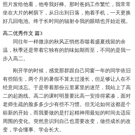
照片发给他看，他夸我好棒。那时爸妈工作繁忙，我常常
坐在大片的树荫下，从日出到日落，抱着手机，一天更换
好几回电池。终于长时间的辐射令我的眼睛也开始近视。
高二优秀作文 篇3
同往年一样微凉的秋风正悄然吞噬着盛夏残留的余
温，秋季还是带着它独有的韵味如期而至，不同的是我一
步入高二。
刚开学的时候，感觉那群跟自己同窗一年的同学依旧
有些陌生，两个月的暑假不算太过漫长，但足够让人在不
经意间淡忘。于是带着那份云里雾里的迷茫，我站上了高
二的起跑线。高二的课时明显要比高一安排得紧凑，面对
老师生疏的脸多多少少有些不习惯。但无论如何这都是个
崭新的开始，而我要做的是打起精神用最短的时间去适应
周围的变化。突然意识到自己也需要改变，做些成长的改
变，学会懂事、学会长大。