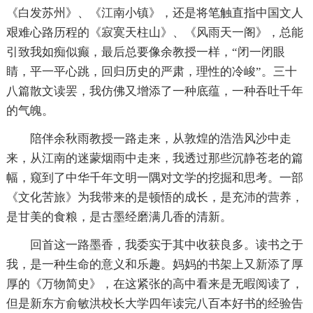
《白发苏州》、《江南小镇》，还是将笔触直指中国文人
艰难心路历程的《寂寞天柱山》、《风雨天一阁》，总能
引致我如痴似癫，最后总要像余教授一样，“闭一闭眼
睛，平一平心跳，回归历史的严肃，理性的冷峻”。三十
八篇散文读罢，我仿佛又增添了一种底蕴，一种吞吐千年
的气魄。
陪伴余秋雨教授一路走来，从敦煌的浩浩风沙中走
来，从江南的迷蒙烟雨中走来，我透过那些沉静苍老的篇
幅，窥到了中华千年文明一隅对文学的挖掘和思考。一部
《文化苦旅》为我带来的是顿悟的成长，是充沛的营养，
是甘美的食粮，是古墨经磨满几香的清新。
回首这一路墨香，我委实于其中收获良多。读书之于
我，是一种生命的意义和乐趣。妈妈的书架上又新添了厚
厚的《万物简史》，在这紧张的高中看来是无暇阅读了，
但是新东方俞敏洪校长大学四年读完八百本好书的经验告