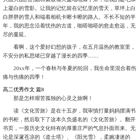
上凝白的雪影。让我的记忆留在记忆里的雪天，草坪上白
白胖胖的雪人和端着相机卡嚓卡嚓的路人。不长不短的半
年，我的思念沿着忧伤的古道，啪嗒啪嗒的愈走愈远，无
尽的蔓延。
看啊，这个爱好幻想的孩子，在五月温热的教室里，
不安分的私思绪已穿越了漫长的四季……
20xx年，一个春秋与冬夏的轮回，我生命里混合着伤
痛与伤痛的四季！
高二优秀作文 篇8
那是怎样艰苦孤独的心灵之旅啊！
读《文化苦旅》是在十五岁，我审慎打量妈妈摆满书
的书柜，然后取下了这本久负盛名的《文化苦旅》。翻开
书页，一股历史文化特有的厚重庄严的气息扑面而来。无
论是深邃苍凉的《道士塔》、《阳光雪》，柔婉凄迷的