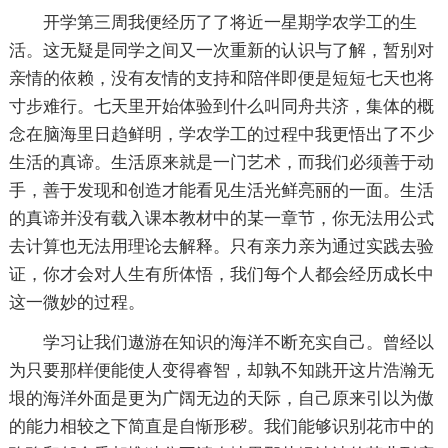
开学第三周我便经历了了将近一星期学农学工的生
活。这无疑是同学之间又一次重新的认识与了解，暂别对
亲情的依赖，没有友情的支持和陪伴即便是短短七天也将
寸步难行。七天里开始体验到什么叫同舟共济，集体的概
念在脑海里日趋鲜明，学农学工的过程中我更悟出了不少
生活的真谛。生活原来就是一门艺术，而我们必须善于动
手，善于发现和创造才能看见生活光鲜亮丽的一面。生活
的真谛并没有载入课本教材中的某一章节，你无法用公式
去计算也无法用理论去解释。只有亲力亲为通过实践去验
证，你才会对人生有所体悟，我们每个人都会经历成长中
这一微妙的过程。
学习让我们遨游在知识的海洋不断充实自己。曾经以
为只要那样便能使人变得睿智，却孰不知跳开这片浩瀚无
垠的海洋外面是更为广阔无边的天际，自己原来引以为傲
的能力相较之下简直是自惭形秽。我们能够识别花市中的