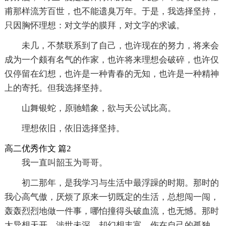
甫那样流芳百世，也不能遗臭万年。于是，我选择坚持，
只因胸怀理想：对文学的膜拜，对文字的求诚。
未几，不禁联系到了自己，也许现在的努力，将来会
成为一个颇有名气的作家，也许将来理想会破碎，也许仅
仅停留在幻想，也许是一种青春的无知，也许是一种精神
上的寄托。但我选择坚持。
山舞银蛇，原驰蜡象，欲与天公试比高。
理想依旧，依旧选择坚持。
高二优秀作文 篇2
我一直叫韶玉为哥哥。
初二那年，是我学习与生活中最浮躁的时期。那时的
我心高气傲，厌烦了原来一切既定的生活，总想闯一闯，
轰轰烈烈地做一件事，哪怕撞得头破血流，也无憾。那时
太异想天开，涉世未深，却幻想丰富，伤在自己的孤独