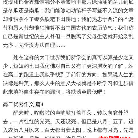
玫瑰和郁金香却惟独分不清农地里那片绿油油的芽儿到底
是冬瓜还是南瓜；我们能够动动笔杆子写些不入流的文章
却惟独拿不了锄头铁耙下田耕地；我们热忠于西洋的圣诞
节和愚人节却惟独推算不出中国古代的农历节气；我们称
自己是新世纪的主人翁但一旦脱离了父母生活就开始杂乱
无序，完全没办法自理……
处在这样的大千世界我们所学会的真可以算是少之又
少，短短的七日我仿佛对自己又有了更深层次的了解，站
在高二的跑道上我似乎找到了前行的方向。如果说人生的
缺憾是种美，那么人生的意义大概就是不断学习和进步借
此来填补自生存在的漏洞，将缺憾至最低吧！
高二优秀作文 篇4
醒来时，哗啦啦的声响敲打着耳朵，转头向窗外望
去，一片红红的光亮。天还没亮，但已是八月十五了。进
入农历八月以来，白天都出着太阳，晚上都有月亮，先是