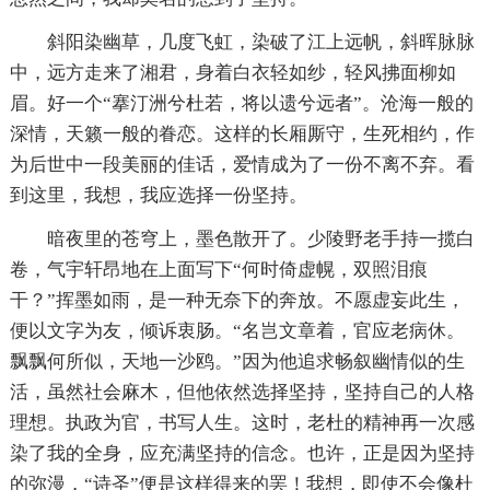
斜阳染幽草，几度飞虹，染破了江上远帆，斜晖脉脉
中，远方走来了湘君，身着白衣轻如纱，轻风拂面柳如
眉。好一个“搴汀洲兮杜若，将以遗兮远者”。沧海一般的
深情，天籁一般的眷恋。这样的长厢厮守，生死相约，作
为后世中一段美丽的佳话，爱情成为了一份不离不弃。看
到这里，我想，我应选择一份坚持。
暗夜里的苍穹上，墨色散开了。少陵野老手持一揽白
卷，气宇轩昂地在上面写下“何时倚虚幌，双照泪痕
干？”挥墨如雨，是一种无奈下的奔放。不愿虚妄此生，
便以文字为友，倾诉衷肠。“名岂文章着，官应老病休。
飘飘何所似，天地一沙鸥。”因为他追求畅叙幽情似的生
活，虽然社会麻木，但他依然选择坚持，坚持自己的人格
理想。执政为官，书写人生。这时，老杜的精神再一次感
染了我的全身，应充满坚持的信念。也许，正是因为坚持
的弥漫，“诗圣”便是这样得来的罢！我想，即使不会像杜