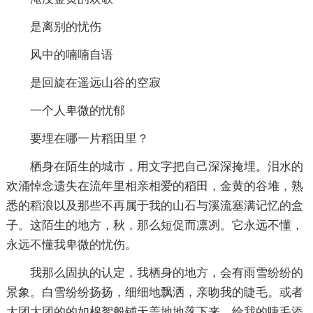
是离别的忧伤
风中的喃喃自语
是回旋在遥远山谷的空寂
一个人卑微的忧郁
要埋在哪一片稻田里？
栖身在陌生的城市，用文字把自己深深掩埋。泪水的
欢涌悼念遗失在流年里相亲相爱的稻田，金黄的谷堆，熟
悉的稻浪以及那些不再属于我的山石与溪流塞满记忆的盒
子。这陌生的地方，秋，那么短促而凛冽。它永远不懂，
永远不懂我卑微的忧伤。
我那么固执的认定，我栖身的地方，会有雨雪纷纷的
景象。白雪纷纷扬扬，细细地飘洒，亲吻我的睫毛。或者
大团大团的的如棉絮般铺天盖地地落下来，给我的睫毛添