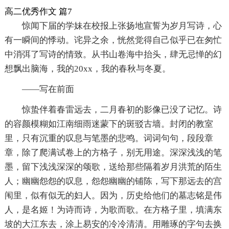
高二优秀作文 篇7
惊闻下届的学妹在校报上张扬地宣誓为岁月写诗，心
有一瞬间的悸动。诧异之余，恍然觉得自己似乎已在匆忙
中消弭了写诗的情致。从书山卷海中抬头，肆无忌惮的幻
想飘出脑海，我的20xx，我的春秋与冬夏。
——写在前面
惊蛰伴着春雷远去，二月春初的影像已没了记忆。诗
的容颜模糊如江南细雨迷蒙下的斑驳古墙。封闭的教室
里，只有沉重的叹息与笔墨的悲鸣。词词句句，段段章
章，除了爬满试卷上的方格子，别无用途。深深浅浅的笔
墨，留下浅浅深深的颂歌，送给那些隔着岁月洪荒的陌生
人；幽幽怨怨的叹息，怨怨幽幽的铺陈，写下那远去的宫
闱里，似有似无的妇人。因为，历史给他们的墓志铭是伟
人，是名姬！为诗而诗，为歌而歌。在方格子里，填满东
坡的大江东去，涂上易安的冷冷清清。用雕琢的字句去换