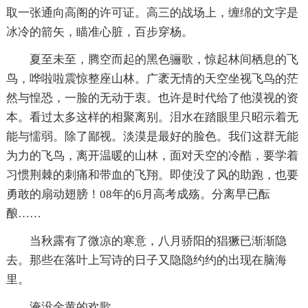
取一张通向高阁的许可证。高三的战场上，缠绵的文字是
冰冷的箭矢，瞄准心脏，百步穿杨。
夏至未至，腾空而起的黑色骊歌，惊起林间栖息的飞
鸟，哗啦啦震惊整座山林。广袤无情的天空坐视飞鸟的茫
然与惶恐，一脸的无动于衷。也许是时代给了他漠视的资
本。看过太多这样的相聚离别。泪水在踏眼里只昭示着无
能与懦弱。除了鄙视。淡漠是最好的脸色。我们这群无能
为力的飞鸟，离开温暖的山林，面对天空的冷酷，要学着
习惯荆棘的刺痛和带血的飞翔。即使没了风的助跑，也要
勇敢的扇动翅膀！08年的6月高考成殇。分离早已酝
酿……
当秋露有了微凉的寒意，八月骄阳的猖獗已渐渐隐
去。那些在落叶上写诗的日子又隐隐约约的出现在脑海
里。
淹没金黄的欢歌