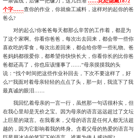
一条弧线，后像一把镰刀，这几日渐
……此处隐藏1872
个字……
查你的作业，你就偷工减料，这样对的起你的爸
爸么?
对的起么?你爸爸每天都那么辛苦的工作着，都是为
了这个家啊。你看你爸爸，每次出去回来，都会带一些你
喜欢吃的零食，每次出差回来，都会给你带一些礼物。爸
爸妈妈都很爱你，都希望你快快长大，你看你长的比你爸
爸都还高了，你也应该懂事了……”母亲摸摸我的头
说：“找个时间把这些作业补回去，下次不要这样了，好
么?”我面对着母亲轻轻的点点了头，那一刻，我流下了我
最真诚的眼泪……
我回忆着母亲的一言一行，虽然那一句话很朴实，但
在我心里却是无价之宝。因为母亲的语言远远超过了文坛
上巨星的箴言。在我看来，父母的语言是任何人都无法超
越的，因为它影响着我的终身。含着父母的热爱的语言与
巨星用冰冷的笔写下的语言，谁更为使人感动呢?