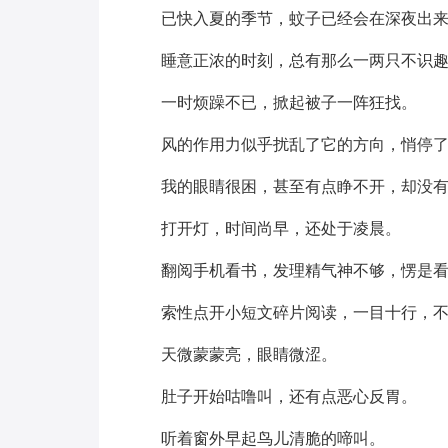
已快入夏的季节，蚊子已经会在深夜出
睡意正浓的时刻，总有那么一两只不识
一时烦躁不已，掀起被子一阵狂找。
风的作用力似乎扰乱了它的方向，悄停
我的眼睛很困，甚至有点睁不开，却没
打开灯，时间尚早，还处于凌晨。
翻阅手机看书，发理精气神不够，愣是
索性点开小短文碎片阅读，一目十行，
天微蒙蒙亮，眼睛微涩。
肚子开始咕噜叫，还有点恶心反胃。
听着窗外早起鸟儿清脆的啼叫。