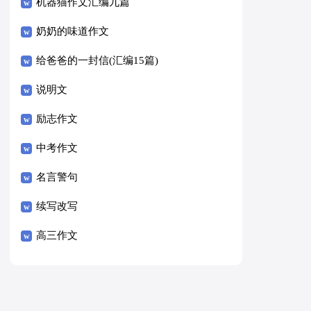
8篇）
机器猫作文汇编九篇
奶奶的味道作文
给爸爸的一封信(汇编15篇)
说明文
励志作文
中考作文
名言警句
续写改写
高三作文