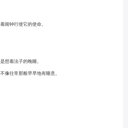
侯着闹钟行使它的使命。
愣是想着法子的晚睡。
是不像往常那般早早地有睡意。