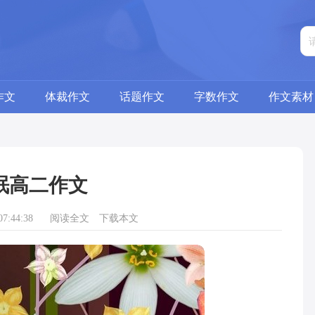
作文
体裁作文
话题作文
字数作文
作文素材
眠高二作文
7:44:38
阅读全文
下载本文