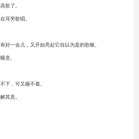
来高歌了。
趣在耳旁歌唱。
了有好一会儿，又开始亮起它自以为是的歌喉。
有睡意。
看不下，可又睡不着。
不解其意。