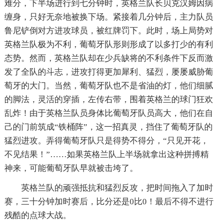
难分，下半场进行到七分钟时，英格兰队长贝克汉姆因病
缠身，只好无奈地被换下场。紧接着几分钟后，主力队员
鲁尼铲倒对方进攻球员，被红牌罚下。此时，场上局势对
英格兰队极为不利，葡萄牙队形则形成了以多打少的有利
态势。然而，英格兰队却在少兵缺将的不利条件下反而激
发了全队的斗志，进攻打得更加犀利、猛烈，屡屡威胁葡
萄牙的大门。当然，葡萄牙队也不是省油的灯，他们细腻
的脚法，灵活的穿插，左传右带，围着英格兰的球门狂欢
乱炸！由于英格兰队员身体比葡萄牙队员高大，他们在自
己的门前筑成“铁桶阵”，这一招真灵，挡住了葡萄牙队的
猛烈进攻。弄得葡萄牙队只是得势不得分，“只见开花，
不见结果！”……如果英格兰队上半场就拿出这种拼搏精
神来，可能葡萄牙队早就被击垮了。
英格兰队的顽强抵抗和猛烈反攻，把时间拖入了加时
赛，三十分钟加时赛后，比分还是0比0！最后不得不进行
残酷的点球大战。