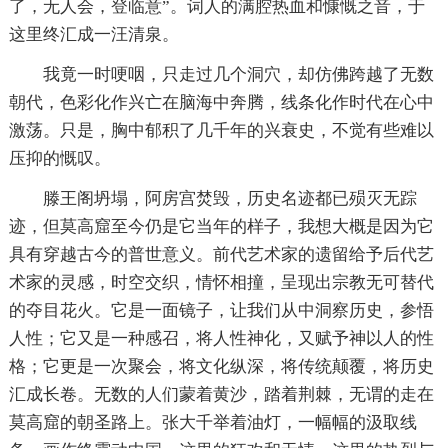
了，无人会，登临意”。词人的满腔热血和慷慨之音，于
这里终汇成一汪清泉。
我竟一时哽咽，只走过几个洞穴，却仿佛跨越了无数
朝代，色彩化作兴亡在脑海中奔腾，线条化作时代在心中
激荡。只是，胸中郁积了几千年的兴衰史，不觉有些难以
压抑的慨叹。
滕王阁坍塌，阿房宫焚毁，历史名迹都已殒灭无踪
迹，但莫高窟至今仍是它当年的样子，我想大概是因为它
具有穿越古今的普世意义。前代艺术家的遗留给予后代艺
术家的灵感，时空交织，情怀相撞，呈现出宗教无可替代
的夺目花火。它是一面镜子，让我们从中洞察历史，参悟
人性；它又是一种感召，将人性神化，又赋予神以人的性
格；它更是一次聚会，将文化纵深，将传统颠覆，将历史
汇成长卷。无数的人们蒙着黄沙，踏着荆棘，无谓的走在
莫高窟的朝圣路上。张大千举着油灯，一幅幅的汲取线