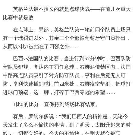
英格兰队最不擅长的就是点球决战――在前几次重大
比赛中就是败
在点球上。果然，英格兰队第一轮前四个队员上场只
有一个球罚进以外，其余三个全部被葡萄牙守门员扑出，
从而以3比1被挡在了四强之外……
巴西vs法国队的比赛，当进行到57分钟时，巴西队防
守队员犯规，齐达内主罚任意球，右脚斜传禁区内，法国
中路高点队员吸引了对方防守队员，亨利在后竟无人盯
防，亨利快速插到球门前四米处，右脚凌空垫射，把球打
进球门顶端，这一脚，打碎了巴西夺冠的希望……
1比0的比分一直保持到终场比赛结束。
赛后，罗纳尔多说：“我们巴西人的精神是，无论今
天发生了多么不愉快的事情，到了明天，太阳升起来的时
候，一切都会好的。今天的不愉快，在明天就会被忘