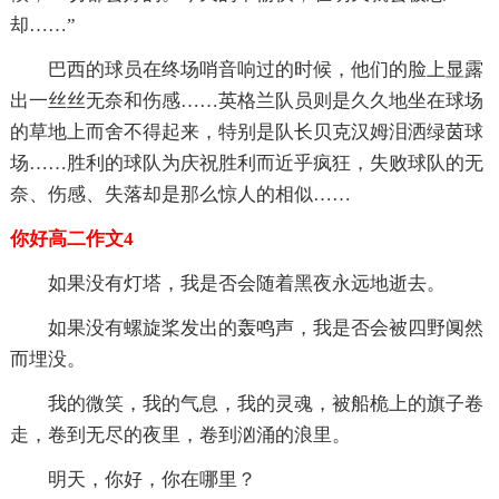
却……”
巴西的球员在终场哨音响过的时候，他们的脸上显露
出一丝丝无奈和伤感……英格兰队员则是久久地坐在球场
的草地上而舍不得起来，特别是队长贝克汉姆泪洒绿茵球
场……胜利的球队为庆祝胜利而近乎疯狂，失败球队的无
奈、伤感、失落却是那么惊人的相似……
你好高二作文4
如果没有灯塔，我是否会随着黑夜永远地逝去。
如果没有螺旋桨发出的轰鸣声，我是否会被四野阒然
而埋没。
我的微笑，我的气息，我的灵魂，被船桅上的旗子卷
走，卷到无尽的夜里，卷到汹涌的浪里。
明天，你好，你在哪里？