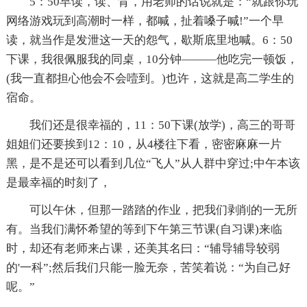
5：50早读，读、背，用老师的话说就是：“就跟你玩
网络游戏玩到高潮时一样，都喊，扯着嗓子喊!”一个早
读，就当作是发泄这一天的怨气，歇斯底里地喊。6：50
下课，我很佩服我的同桌，10分钟———他吃完一顿饭，
(我一直都担心他会不会噎到。)也许，这就是高二学生的
宿命。
我们还是很幸福的，11：50下课(放学)，高三的哥哥
姐姐们还要挨到12：10，从4楼往下看，密密麻麻一片
黑，是不是还可以看到几位“飞人”从人群中穿过;中午本该
是最幸福的时刻了，
可以午休，但那一踏踏的作业，把我们剥削的一无所
有。当我们满怀希望的等到下午第三节课(自习课)来临
时，却还有老师来占课，还美其名曰：“辅导辅导较弱
的'一科”;然后我们只能一脸无奈，苦笑着说：“为自己好
呢。”