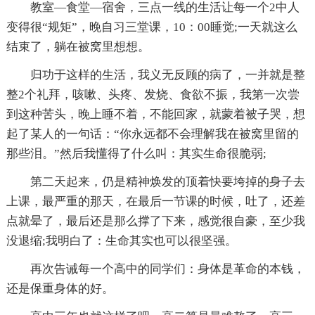
教室—食堂—宿舍，三点一线的生活让每一个2中人
变得很“规矩”，晚自习三堂课，10：00睡觉;一天就这么
结束了，躺在被窝里想想。
归功于这样的生活，我义无反顾的病了，一并就是整
整2个礼拜，咳嗽、头疼、发烧、食欲不振，我第一次尝
到这种苦头，晚上睡不着，不能回家，就蒙着被子哭，想
起了某人的一句话：“你永远都不会理解我在被窝里留的
那些泪。”然后我懂得了什么叫：其实生命很脆弱;
第二天起来，仍是精神焕发的顶着快要垮掉的身子去
上课，最严重的那天，在最后一节课的时候，吐了，还差
点就晕了，最后还是那么撑了下来，感觉很自豪，至少我
没退缩;我明白了：生命其实也可以很坚强。
再次告诫每一个高中的同学们：身体是革命的本钱，
还是保重身体的好。