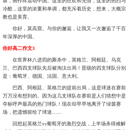
条，画作终震动中国。这里的狂欢和无情，这里的热烈与
冷酷，这里的浓重和单调，都充斥着历史，想来，大概宗
教也是美育。
你好，莫高窟。与你的邂逅，让我又一次邂逅了千百
年深厚的中国。
你好高二作文3
在世界杯八进四的厮杀中，英格兰、阿根廷、乌克
兰、巴西四支球队先后被淘汰出局！晋级的四支球队分别
是：葡萄牙、德国、法国、意大利。
巴西、阿根廷、英格兰的提前出局，这是球迷在赛前
万万没有想到的。因为这几支球队在赛前是人们猜想中是
夺标呼声最高的热门球队！现在却早早地离开了绿茵赛
场，把遗憾留给了球迷……
回想起英格兰vs葡萄牙的激烈交战，上半场杀得难解