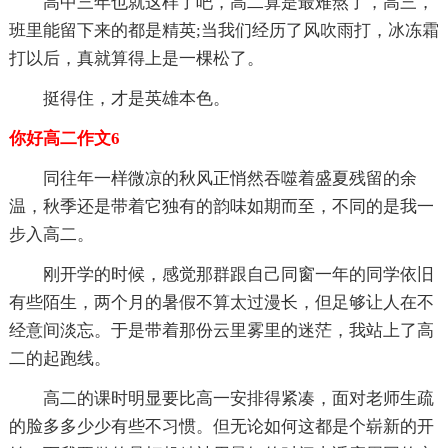
高中三年也就这样了吧，高二算是最难熬了，高三，
班里能留下来的都是精英;当我们经历了风吹雨打，冰冻霜
打以后，真就算得上是一棵松了。
挺得住，才是英雄本色。
你好高二作文6
同往年一样微凉的秋风正悄然吞噬着盛夏残留的余
温，秋季还是带着它独有的韵味如期而至，不同的是我一
步入高二。
刚开学的时候，感觉那群跟自己同窗一年的同学依旧
有些陌生，两个月的暑假不算太过漫长，但足够让人在不
经意间淡忘。于是带着那份云里雾里的迷茫，我站上了高
二的起跑线。
高二的课时明显要比高一安排得紧凑，面对老师生疏
的脸多多少少有些不习惯。但无论如何这都是个崭新的开