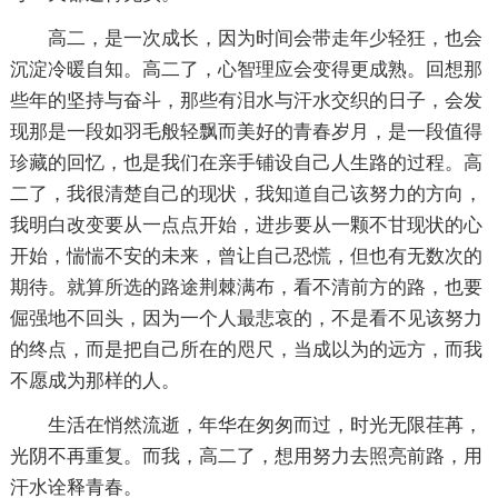
高二，是一次成长，因为时间会带走年少轻狂，也会
沉淀冷暖自知。高二了，心智理应会变得更成熟。回想那
些年的坚持与奋斗，那些有泪水与汗水交织的日子，会发
现那是一段如羽毛般轻飘而美好的青春岁月，是一段值得
珍藏的回忆，也是我们在亲手铺设自己人生路的过程。高
二了，我很清楚自己的现状，我知道自己该努力的方向，
我明白改变要从一点点开始，进步要从一颗不甘现状的心
开始，惴惴不安的未来，曾让自己恐慌，但也有无数次的
期待。就算所选的路途荆棘满布，看不清前方的路，也要
倔强地不回头，因为一个人最悲哀的，不是看不见该努力
的终点，而是把自己所在的咫尺，当成以为的远方，而我
不愿成为那样的人。
生活在悄然流逝，年华在匆匆而过，时光无限荏苒，
光阴不再重复。而我，高二了，想用努力去照亮前路，用
汗水诠释青春。