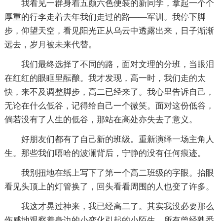
我看见一群身着五颜六色便装的新同学，拿起一个个
厚重的行李走着去年我们走过的路——军训。我停下脚
步，仰望天空，看见阳光正从乌云中透露出来，日子渐渐
远去，岁月被未来代替。
我们最终选择了不同的路，面对文理的分班，当眼泪
在红红的眼眶里酝酿。我才发现，高一时，我们走的太
快，来不及调整脚步，高二已经来了。我心里告诉自己，
无论在什么低谷，记得给自己一个微笑。面对这份低谷，
倘若没有了人生的低谷，那站在高处亦失去了意义。
好朋友们都有了自己新的班级。重新演绎一场主角人
生。那些我们嘻哈的波澜背后，宁静的没有任何痕迹。
我别扭地在纸上写下了第一个高二班级的字眼。抬眼
看见头顶上的灯管换了，回头看看周围的人也变了许多。
我这才晃过神来，我已经高二了。其实我没必要那么
伤感地观察着身边的小变化引起的小陌生。所有曾经熟悉