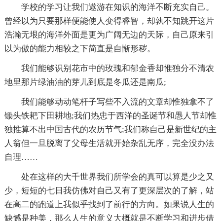
学校的学习让我们遨游在知识的海洋不断充实自己。
曾经以为只要那样便能使人变得睿智，却孰不知跳开这片
浩瀚无垠的海洋外面是更为广阔无边的天际，自己原来引
以为傲的能力相较之下简直是自惭形秽。
我们能够识别花市中的玫瑰和郁金香却惟独分不清农
地里那片绿油油的芽儿到底是冬瓜还是南瓜;
我们能够动动笔杆子写些不入流的文章却惟独拿不了
锄头铁耙下田耕地;我们热忠于西洋的圣诞节和愚人节却惟
独推算不出中国古代的农历节气;我们称自己是新世纪的主
人翁但一旦脱离了父母生活就开始杂乱无序，完全没办法
自理……
处在这样的大千世界我们所学会的真可以算是少之又
少，短短的七日我仿佛对自己又有了更深层次的了解，站
在高二的跑道上我似乎找到了前行的方向。如果说人生的
缺憾是种美，那么人生的意义大概就是不断学习和进步借