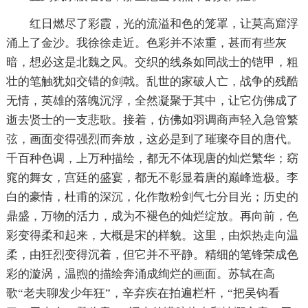
红日燃尽了彩霞，光的流溢和色的笼罩，让莫高窟浮
涌上了金沙。我徐徐走近。色彩并不浓重，甚而有些灰
暗，想必这是北魏之风。交织的线条如同战士的铠甲，粗
壮的笔触犹如交错的剑戟。乱世的家破人亡，战争的残酷
无情，英雄的落魄沉浮，全然凝聚于其中，让它仿佛成了
逝去贤士的一支悲歌。接着，仿佛如羽调商声轻入急管繁
弦，画面变得强烈而奔放，这必是到了璀璨夺目的唐代。
千百种色调，上万种描绘，都无不体现唐的灿烂繁华；窈
窕的舞女，宫廷的盛宴，都无不彰显着唐的巅峰造极。李
白的豪情，杜甫的深沉，化作散粉剑气七分目光；历史的
鼎盛，万物的活力，成为不褪色的灿烂绽放。再向前，色
彩变得柔和起来，大概是宋的样貌。这里，由炽热走向温
柔，由狂烈变得沉着，但它并不平静。精细的笔锋荣成色
彩的漩涡，温煦的描绘奔涌成绚烂的画面。苏轼在高
歌“老夫聊发少年狂”，辛弃疾在拍遍栏杆，“把吴钩看