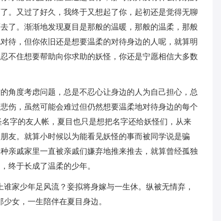
下了。又过了好久，我终于又想起了你，起初还是觉得无聊
下去了。渐渐地发现夏目是那般的温暖，那般的温柔，那般
地对待，但你依旧还是想要温柔的对待身边的人呢，就算明
是忍不住想要帮助向你求助的妖怪，你还是宁愿相信大多数
方的角度考虑问题，总是不忍心让身边的人为自己担心，总
和悲伤，虽然可能会难过但仍然想要温柔地对待身边的每个
怪名字的友人帐，夏目也只是想把名字还给妖怪们，从来
做朋友。就算小时候以为能看见妖怪的事而被同学说是骗
各种亲戚家里一直被亲戚们嫌弃地推来推去，就算曾经孤独
良，终于长成了温柔的少年。
上谁家少年足风流？妾拟将身嫁与一生休。纵被无情弃，
那少女，一生陪伴在夏目身边。