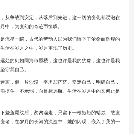
明，从争战到安定，从落后到先进，这一切的变化都浸泡在
岁月中，为变幻的奇迹而惊叹。
只是流星一瞬，古代的劳动人民为我们留下了沧桑而辉煌的
我生活在岁月之中，岁月重现了历史。
，远处的则如同海市蜃楼，这也许是我的犹豫，这也许是我
我坚守我自己。
却迷离，似一片沙漠，平坦却茫茫。坚定自己，明确自己，
风浪搏斗，不示弱，向目标远航。生活在岁月中的又何止是
留下些鱼尾纹后，匆匆溜走，只留下一根短短的蜡烛，散发
在变老，在岁月的长河的流逝中，她的闪现，嵌入了我的一