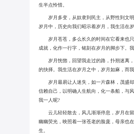
生半点怜惜。
岁月多变，从奴隶到民主，从野性到文
岁月中，历史向我们昭示着岁月，我生活在
岁月苍苍，多么长久的时间在它看来也
成就，化作一行字，铭刻在岁月的脚步下。
岁月恍惚，回望我走过的路，扑朔迷离
的抉择。我生活在岁月之中，岁月如麻，而
岁月最易让人迷失，如一片森林，茂盛
信赖自己，以明确人生航向，化一条船，与
我一人呢?
云儿轻轻散去，风儿渐渐停息，岁月在
幽幽荧光，映照着一张苍老的脸庞，母亲也
生。