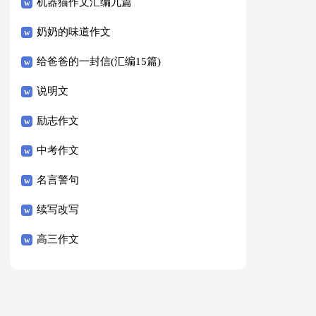
8篇）
机器猫作文汇编九篇
奶奶的味道作文
给爸爸的一封信(汇编15篇)
说明文
励志作文
中考作文
名言警句
续写改写
高三作文