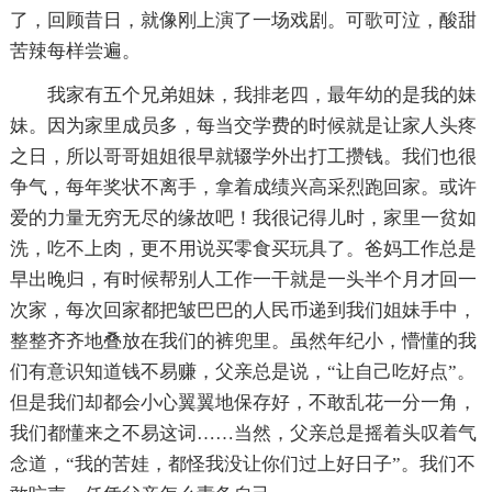
了，回顾昔日，就像刚上演了一场戏剧。可歌可泣，酸甜
苦辣每样尝遍。
我家有五个兄弟姐妹，我排老四，最年幼的是我的妹
妹。因为家里成员多，每当交学费的时候就是让家人头疼
之日，所以哥哥姐姐很早就辍学外出打工攒钱。我们也很
争气，每年奖状不离手，拿着成绩兴高采烈跑回家。或许
爱的力量无穷无尽的缘故吧！我很记得儿时，家里一贫如
洗，吃不上肉，更不用说买零食买玩具了。爸妈工作总是
早出晚归，有时候帮别人工作一干就是一头半个月才回一
次家，每次回家都把皱巴巴的人民币递到我们姐妹手中，
整整齐齐地叠放在我们的裤兜里。虽然年纪小，懵懂的我
们有意识知道钱不易赚，父亲总是说，“让自己吃好点”。
但是我们却都会小心翼翼地保存好，不敢乱花一分一角，
我们都懂来之不易这词……当然，父亲总是摇着头叹着气
念道，“我的苦娃，都怪我没让你们过上好日子”。我们不