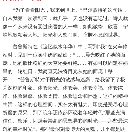
“为了看看阳光，我来到世上。”巴尔蒙特的这句话，
自从我第一次读到它，就几乎一天也没有忘记过。诗人就
像一个从来没有受过伤害的人一样，如此诚挚、欣喜、宁
静地歌颂着大地、阳光和人欢马叫、喧腾不息的世界。
普鲁斯特在《追忆似水年华》中，写到“我”在火车停
站时，见到一位卖牛奶的姑娘：“……晨光映红了她的面
庞，她的脸比粉红的天空还要鲜艳……有如可以固定在那
里的一轮红日，我简直无法将目光从她的面庞上移
开……”普鲁斯特对于阳光的敏感与迷恋，给我留下了极
为深刻的印象。体验阳光、体验美、体验幸福、体验纯
净、体验温馨、体验柔情、体验思念和怀想，这样的精神
生活，这样的心理空间，实在太有魅力。即使是受尽心理
折磨的尼采，到了晚年还依然怀恋着年轻时代“那些充满
信任、欢乐，闪烁着崇高的思想异彩的时光——那些最深
沉的幸福时光”。那些最深刻最博大的灵魂，几乎都是既