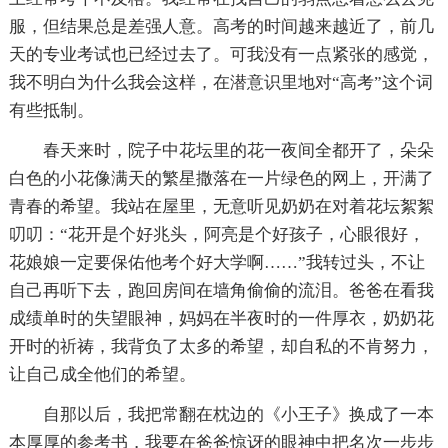
服，但结果总是差强人意。高考的时间越来越近了，前几
天的专业考试也已经过去了。可我没有一点紧张的感觉，
我不明白为什么我会这样，在潜意识里地对“高考”这个词
有些抵制。
春天来时，院子中花坛里的花一夜间全都开了，朵朵
白色的小花像满天的繁星撒落在一片绿色的网上，开满了
青春的希望。我站在屋里，无意听见奶奶在对着花坛絮絮
叨叨：“花开是个好兆头，阿亮是个好孩子，心眼很好，
花娘娘一定要保佑他考个好大学啊……”我转过头，不让
自己再听下去，跑回房间在墙角偷偷的流泪。爸爸在看我
成绩单时的失望眼神，妈妈在半夜时的一件厚衣，奶奶花
开时的祈祷，我背负了太多的希望，却自私的不肯努力，
让自己成全他们的希望。
自那以后，我把常翻在枕边的《小王子》换成了一本
本厚厚的参考书，我要在爸爸惊讶的眼神中把名次一步步