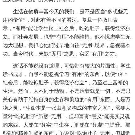
生活在物质丰富今天的我们，是不是应当“多想些无
用的价值”，对此有着不同的看法。复旦一位教师表
示，“有用”能让学生踏上社会后，吃饱肚子，获得经济独
立。而社会发展，也非“有用”不能维持。他不忧虑学生无
远大理想，倒担心他们过早地向往“无用”境界，忽视基本
功。当今时代，未缺“无用”之思，实乏“有用”之才。
这话不能说没有道理，可惜带有较大的片面性。学生
读书成才，自然不能忽视学习“有用”的东西，以便“踏上
社会后，能吃饱肚子，获得经济独立”，乃至过上富裕的
生活。然而，人不同于动物，不是活着就是一切，不是只
关心有助于维持自身的生存和繁殖的“有用”东西。人是万
物之灵，“生命本是一张由意义构成的丰富之网”，需要大
量对“吃饱肚子”虽然“无用”，但却富有“意义”能充实灵魂
的东西。人要在“务实”中生存，更要在“务虚”中提升。那
些能使精神升腾的东西，虽说对“吃饱肚子”无用，但却常