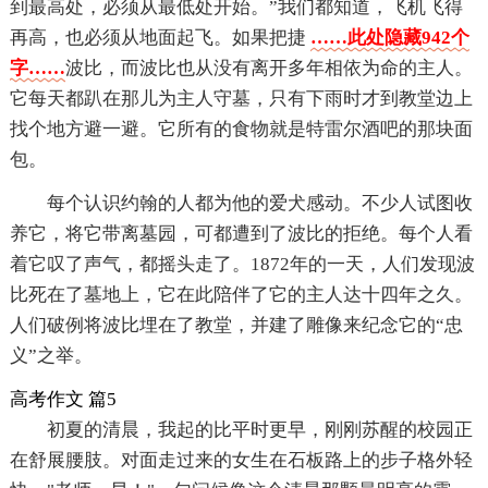
到最高处，必须从最低处开始。”我们都知道，飞机飞得
再高，也必须从地面起飞。如果把捷
……此处隐藏942个
字……
波比，而波比也从没有离开多年相依为命的主人。
它每天都趴在那儿为主人守墓，只有下雨时才到教堂边上
找个地方避一避。它所有的食物就是特雷尔酒吧的那块面
包。
每个认识约翰的人都为他的爱犬感动。不少人试图收
养它，将它带离墓园，可都遭到了波比的拒绝。每个人看
着它叹了声气，都摇头走了。1872年的一天，人们发现波
比死在了墓地上，它在此陪伴了它的主人达十四年之久。
人们破例将波比埋在了教堂，并建了雕像来纪念它的“忠
义”之举。
高考作文 篇5
初夏的清晨，我起的比平时更早，刚刚苏醒的校园正
在舒展腰肢。对面走过来的女生在石板路上的步子格外轻