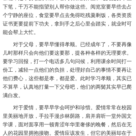
下笔，千万不能指望别人帮你做这些。阅览室要早些去占
个宁静的座位，食堂要早点去免得吃残羹剩饭，各类资质
证书更要提前下功夫，拿到手之后心里会踏实，就业时可
能会帮上大忙。
对于父母，要早早懂得孝顺。已经成年了，不要再像
儿时那样只会向他们要这要那，提各种各样的无理要求。
要学习回报，打一个电话多几句问候，利用课余时间打一
份工，减轻一点他们的负担，处理好自己的事情不要再让
他们费心，这些都是孝，都是爱。此时学习孝顺，其实已
不算早，认真地打量一下父母吧，他们的两鬓其实早已爬
满白发。
对于爱情，要早早学会呵护和珍惜。爱情常常在校园
里美丽地开放，手拉手漫步林荫路，肩并肩听一堂外国文
学课，面对面享用一顿青涩年华里奢侈的晚餐，然后在无
人的花园里拥抱接吻。爱情应该发生，但它的美丽却在于