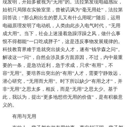
现发明，开始多被视为“无用”的。法拉第发现电磁感应，
始初只局限在实验室里，曾被讥讽为“毫无用处”，法拉第
回答说：“那么刚出生的婴儿又有什么用呢?”随后，运用
电磁原理发明了电动机，人类由此步入电气时代，“无用
成大用”。当下，社会上迷漫着急躁浮躁之风，做什么事
恨不得都能“一口吃成胖子”，这是违反事物发展规律的。
科技教育界难于造就突出拔尖人才，遂有“钱学森之问”。
解读这一“问”，自然会涉及多方面原因，不过，内中最重
要的一条，是急功近利，急于求成，只求“有用”，不
容“无用”。要培养出突出的“有用”人才，需要宁静致远，
潜心研究，“无用而大用”。时下所以缺少“有用之才”，并
非“无用”之思太多，相反，而是“无用”之思太少。基于
此，我以为，提出“更多地想些无用的价值”，是有积极意
义的。
有用与无用