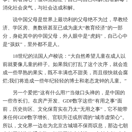
消化社会戾气，与社会达成和解。
说中国父母是世界上最功利的父母绝不为过，早教经
济、学区房、奥数班甚至已成为庞大“教育经济”的一部
分，身处其中的中国父母，外人眼中是“虎妈”，自己心中
是“孩奴”，里外都不是人。
18世纪的法国人卢梭说：“大自然希望儿童在成人以
前就要像儿童的样子。如果我们打乱了这个次序，就会造
成一些早熟的果实，既不丰满也不甜美，而且很快就会腐
烂;我们将造成一些年纪轻轻的博士和老态龙钟的儿童。”
另一个爱把“这有什么用?”当做口头禅的，是中国的
一些市长们。在房产开发、GDP数字这些“有用之事”面
前，历史街区、文化保育实在乃太“无用之事”，它不能带
来任何GDP数字增长、官职升迁或所谓的“城市虚荣心”。
所以，文化界一边在为北京古城墙不保而叹息，那边七朝