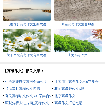
【推荐】高考作文汇编六篇
精选高考作文集合10篇
关于全城高考作文合集六篇
上海高考作文
【高考作文】相关文章：
生活需要微笑高考命题作文
【实用】高考作文300字集合
【推荐】高考作文四篇
八篇
我的高考梦作文6篇
有关高考语文作文300字集合5
北京高考作文
篇
客观分析太过片面_高考作文
高考作文汇总七篇