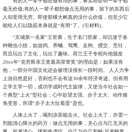
有的人一辈子都在做有用的事，事实却证明一辈子都
毫无价值;有的人一辈子都想做点无用的事，留下的东西后
人却受用无穷。即使那棵大树真的没什么价值，但至少它
能给人们以隐庇本身就是“有用”了。(引材料)。
“京城第一名家”王世襄，生于名门世家，却沉迷于各
种雕虫小技，如放鸽、养蛐、驾鹰、走狗、掼交、烹饪，
而且玩出了文化，玩出了趣味。荷兰王子专程向他颁发
20xx年“克劳斯亲王奖最高荣誉奖”的理由是：如果没有
他，一部分中国文化还会被埋没很长一段时间。 人人力争
上游自然是好，否则也不会有这30余年经济奇迹。但有用
之学主宰一切，成功学成时代主旋律，又使当今社会如一
个典型“上火”型社会：心中欲望太强、步子太大、动作难
免变形，所谓“步子太大扯着蛋”是也。
人体上火了，喝剂凉茶能去火。社会上火了，亦需一
剂能清心降火的药方：做点无用的事，关心点与己无关的
事。前者清心，缓和焦虑症，自己与自己和解;后者解毒，