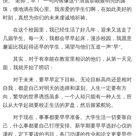
快。"老师，早！"一句问候像这个清晨那颗最明亮的露
珠，倏地滴在我心里。我亲爱的学生们啊，在如此美好的
时刻，真想为你们的未来虔诚地祈祷。
在这个校园里，我已经生活了好几年，迎来又送走了
几届学生。每一天，我都会早早起床，漫步校园，我愿意
邂逅比我起得还早的学生，渴望与他们互道一声"早"。
其实，对于有幸能在教室里相识的他们，从第一天见
面，我就开始了唠叨：
对于未来，要早早定下目标。无论目标高尚还是相对
自我，都是自己对明天的选择和谋划。人生一定要有方
向，繁华的世界诱惑虽多，一个人却只能有一种人生，所
以从大学起就要校正生活的罗盘，然后握紧舵轮。
对于现在，事事都要早早准备。大学生活一切要靠自
己，什么事都要自己打理安排。新学期要早早选好心仪的
课程，定下要读的书目，各门功课的作业和论文更要早些