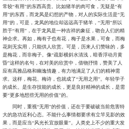
常较“有用”的东西高贵。比如猪羊的肉可食，无疑是“有
用”的东西，而龙凤是幻想的产物，对人的实际生活是“无
用”的，可是，龙凤的地位却远远高于猪羊，“无用”所以
胜于“有用”，在于龙凤是一种吉祥的象征，吻合人们的精
神企求。再如，梅有子也有花，梅子是水果，可食，而梅
花则无实用，只能供人欣赏。可是，历来人们赞咏的，多
是梅花，而非梅子。像“疏影横斜水清浅，暗香浮动月黄
昏”这样的名句，在对美的欣赏中，借物抒情，赞美了人
应有高雅品格和幽逸情趣，有力地满足了人们的精神需
求。这样，梅花、梅诗，也就成了“无用之用”。年轻学子
的成长。是生存技能的成长，更是良好精神的成长，是需
要“更多地想些无用的价值”的。
同时，重视“无用”的价值，还在于要破破当前危害特
大的急功近利心态。不能什么事情都要求有立竿见影的效
果，而是应当“风光长宜放眼量”。人类史上不少的重大发