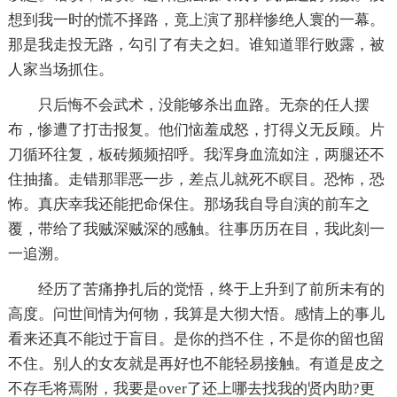
想到我一时的慌不择路，竟上演了那样惨绝人寰的一幕。
那是我走投无路，勾引了有夫之妇。谁知道罪行败露，被
人家当场抓住。
只后悔不会武术，没能够杀出血路。无奈的任人摆
布，惨遭了打击报复。他们恼羞成怒，打得义无反顾。片
刀循环往复，板砖频频招呼。我浑身血流如注，两腿还不
住抽搐。走错那罪恶一步，差点儿就死不瞑目。恐怖，恐
怖。真庆幸我还能把命保住。那场我自导自演的前车之
覆，带给了我贼深贼深的感触。往事历历在目，我此刻一
一追溯。
经历了苦痛挣扎后的觉悟，终于上升到了前所未有的
高度。问世间情为何物，我算是大彻大悟。感情上的事儿
看来还真不能过于盲目。是你的挡不住，不是你的留也留
不住。别人的女友就是再好也不能轻易接触。有道是皮之
不存毛将焉附，我要是over了还上哪去找我的贤内助?更