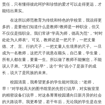
责任，只有懂得彼此呵护和珍惜的爱才可以走得更远，才
能结出果实。
在这所以师范教育为传统和特色的学校里，我说得更
多的，是要他们知道什么是教师?教师是一种职业，但又
不仅仅是指职业。我们常讲"学高为师，德高为范"，"时时
处处为人师表"。可见，教师还是一把尺子，一把丈量
德、才、言、行的尺子，一把丈量人生境界的尺子。一旦
成为一名教师，这把尺子就悬在额头，自己量，学生量，
所有人都在量，要量一生。所以做了教师不能懈怠，不能
误人子弟。"无利不起早"，这个"利"说小了是孩子的成
长，说大了是民族的未来。
校园清晨，我希望更多的学生能对我说："老师，
早！"对学校高大的图书馆里的先哲们说早，对实验室里
的精密设备们说早，对这条菁菁校园通向日新月异的社会
的大路说早。我更希望，若干年后，无论我的学生是在坐