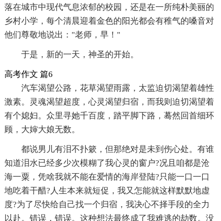
落在城市中现代气息浓郁的校园，还是在一所纯朴美丽的
乡村小学，每个清晨迎着金色的阳光都会有稚气的嗓音对
他们尊敬地说出："老师，早！"
于是，新的一天，神圣的开始。
高考作文 篇6
汽车渴望公路，花草渴望雨露，太监迫切渴望着雄性
激素。灵魂渴望超度，心灵渴望归宿，而我则迫切渴望着
有个媳妇。众里寻她千百度，踏平脚下路，蓦然回首细环
顾，大婶大娘无数。
都说男儿有泪不扑簌，但那绝对是未到伤心处。有谁
知道泪水已经多少次模糊了我心灵的窗户?况且咱都是沧
海一粟，凭啥我就不能在爱情的海岸登陆?只能一口一口
地吃着干醋?人生本来就短促，我又怎能就这样默默地虚
度?为了尽快给自己找一个归宿，我决心不择手段的全力
以赴。错误，错误。这种想法最终成了我难逃的劫数。没