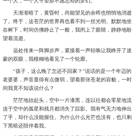
一个人，一个人守望那不愿忘却的梦幻。
天渐渐暗了，黄昏时，尚能望见的余晖也悄悄地消逝
了。终于，这苍茫的世界再也看不到一丝光明。默默地坐
在树下，时间仿佛静止了一般，我闭上了眼睛，静静地盼
望着流逝。
远处传来一阵脚步声，紧接着一声轻唤让我睁开了迷
蒙的双眼，我模糊地看见了一个轮廓。
“孩子，这么晚了怎还不回家？”说话的是一个年迈的
老婆婆，声音显得有点微弱，望着那张苍老的容貌，一时
间我竟不知该说什么？
茫茫地抬起头，空中一片漆黑，连以往都会零星地流
连于空中的孤星和残月都消失了踪影。我有气无力地伸出
了手，却什么没能握住。为什么什么光芒也没有，也只剩
下黑暗还陪伴着我。