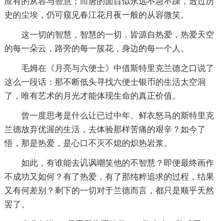
应有的从容与智慧；而唐的面目似永远不急不躁，透过历
史的尘埃，仍可窥见春江花月夜一般的从容微笑。
这一切的智慧，智慧的一切，皆源自热爱，热爱天空
的每一朵云，路旁的每一簇花，身边的每一个人。
毛姆在《月亮与六便士》中借斯特里克兰德之口说了
这么一段话：那不断低头寻找六便士银币的生活太空洞
了，唯有艺术的月光才能体现生命的真正价值。
曾一度思考是什么让已过中年、鲜衣怒马的斯特里克
兰德放弃优渥的生活，去体验那样苦痛的艰辛？如今了
悟，那是热爱，是心口不灭不熄的炽热岩浆。
如此，有谁能去讥讽嘲笑他的不智慧？即便最终画作
不成功又如何？有了热爱，有了那纯粹追求的过程，结果
又有何差别？剩下的一切对于兰德而言，都只是顺乎天然
罢了。