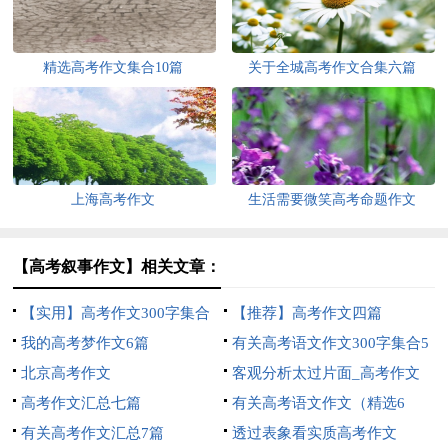
精选高考作文集合10篇
关于全城高考作文合集六篇
上海高考作文
生活需要微笑高考命题作文
【高考叙事作文】相关文章：
【实用】高考作文300字集合
【推荐】高考作文四篇
八篇
我的高考梦作文6篇
有关高考语文作文300字集合5
北京高考作文
篇
客观分析太过片面_高考作文
高考作文汇总七篇
有关高考语文作文（精选6
有关高考作文汇总7篇
篇）
透过表象看实质高考作文