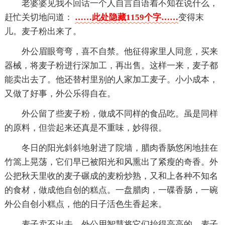
老婆婆见我不回话一个人自言自语着不知在说什么，
赶忙关切地问道：
……此处隐藏1159个字……
变得末
儿。麦子粉出来了。
外公眉眼弯弯，喜不自禁。他征得家里人同意，买来
器械，将麦子粉进行深加工，再出售。这样一来，麦子都
能卖出去了。他还替村里别的人家加工麦子。小小成本，
又做了好事，外公乐得自在。
外公留了些麦子粉，做成不同样的食品吃。虽是同样
的原料，但尝起来还真是不重味，妙得很。
冬日的阳光斜斜地射进了院墙，腊肉香肠悠闲地挂在
竹篙上晃荡，它们早已被阳光和风熏出了紧瘦的奇香。外
公把秋天里收的麦子碾成的麦粉炒熟，又和上各种不知名
的食材，做成他自创的糕点。一盘腊肉，一碟香肠，一碗
外公自创小糕点，他的日子活色生香起来。
麦子卖不出去，外公用智慧将它们抬得高高的。麦子