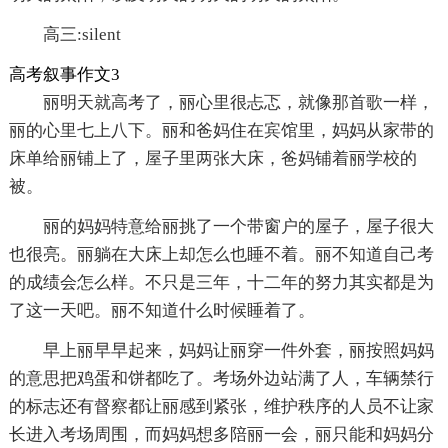
高三:silent
高考叙事作文3
丽明天就高考了，丽心里很忐忑，就像那首歌一样，
丽的心里七上八下。丽和爸妈住在宾馆里，妈妈从家带的
床单给丽铺上了，屋子里两张大床，爸妈铺着丽学校的
被。
丽的妈妈特意给丽挑了一个带窗户的屋子，屋子很大
也很亮。丽躺在大床上却怎么也睡不着。丽不知道自己考
的成绩会怎么样。不只是三年，十二年的努力其实都是为
了这一天吧。丽不知道什么时候睡着了。
早上丽早早起来，妈妈让丽穿一件外套，丽按照妈妈
的意思把鸡蛋和饼都吃了。考场外边站满了人，车辆禁行
的标志还有督察都让丽感到紧张，维护秩序的人员不让家
长进入考场周围，而妈妈想多陪丽一会，丽只能和妈妈分