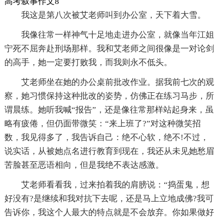
高考叙事作文8
我这是第八次被艾老师叫到办公室，天下着大雪。
我像往常一样神气十足地走进办公室，就像当年江姐
宁死不屈奔赴刑场那样。我和艾老师之间很像是一对论剑
的高手，她一定要打败我，而我则永不低头。
艾老师坐在她的办公桌前批改作业。据我前七次的观
察，她习惯保持这种批改的姿势，仿佛正在练习马步，所
谓晨练。她听我喊“报告”，还是像往常那样站起身来，虽
略有疲倦，但仍面带微笑：“来上班了?”对这种微笑招
数，我见得多了，我告诉自己：绝不心软，绝不!不过，
说实话，从被她点名进行教育到现在，我还从未见她愁眉
苦脸甚至恶语相向，但是我绝不表达感激。
艾老师看看我，过来拍着我的肩膀说：“捣蛋鬼，想
好没有?是继续和我对抗下去呢，还是马上立地成佛?我可
告诉你，我这个人最大的特点就是不会放弃。你如果做好