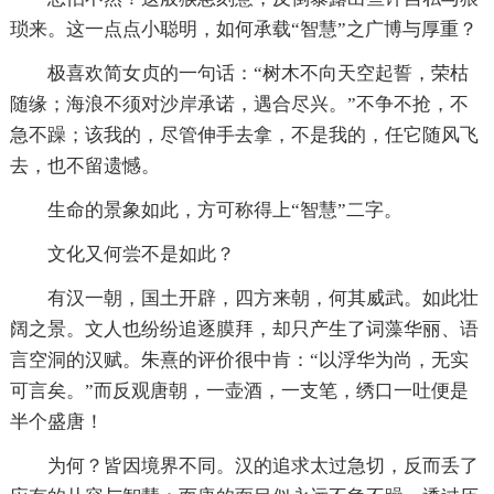
琐来。这一点点小聪明，如何承载“智慧”之广博与厚重？
极喜欢简女贞的一句话：“树木不向天空起誓，荣枯
随缘；海浪不须对沙岸承诺，遇合尽兴。”不争不抢，不
急不躁；该我的，尽管伸手去拿，不是我的，任它随风飞
去，也不留遗憾。
生命的景象如此，方可称得上“智慧”二字。
文化又何尝不是如此？
有汉一朝，国土开辟，四方来朝，何其威武。如此壮
阔之景。文人也纷纷追逐膜拜，却只产生了词藻华丽、语
言空洞的汉赋。朱熹的评价很中肯：“以浮华为尚，无实
可言矣。”而反观唐朝，一壶酒，一支笔，绣口一吐便是
半个盛唐！
为何？皆因境界不同。汉的追求太过急切，反而丢了