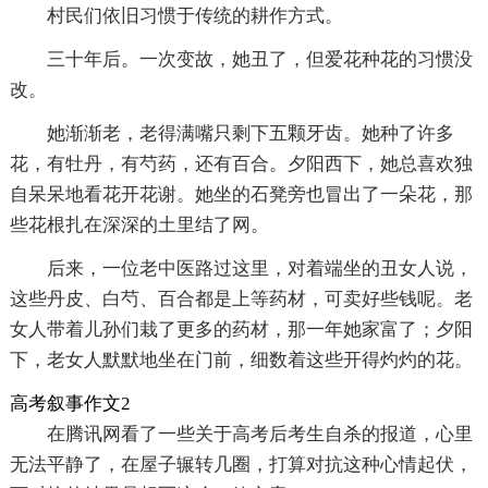
村民们依旧习惯于传统的耕作方式。
三十年后。一次变故，她丑了，但爱花种花的习惯没
改。
她渐渐老，老得满嘴只剩下五颗牙齿。她种了许多
花，有牡丹，有芍药，还有百合。夕阳西下，她总喜欢独
自呆呆地看花开花谢。她坐的石凳旁也冒出了一朵花，那
些花根扎在深深的土里结了网。
后来，一位老中医路过这里，对着端坐的丑女人说，
这些丹皮、白芍、百合都是上等药材，可卖好些钱呢。老
女人带着儿孙们栽了更多的药材，那一年她家富了；夕阳
下，老女人默默地坐在门前，细数着这些开得灼灼的花。
高考叙事作文2
在腾讯网看了一些关于高考后考生自杀的报道，心里
无法平静了，在屋子辗转几圈，打算对抗这种心情起伏，