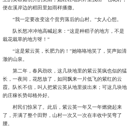
便在溪岸边的稻田里如雨样播撒。
“我一定要改变这个贫穷落后的山村。”女人心想。
队长怒冲冲地高喊起来：“这是种稻子的地方，不是
栽花栽草的地方呀！”
“这是紫云英，长肥力的！”她咯咯地笑了，笑声如清
澈的山泉。
第二年，春风劲吹，这几块地里的紫云英疯也似的猛
长，一夜间，花怒放了，如同飘来一片低飞的紫红的云
霞。队长不信，叫人把紫云英从地里拔出来；可这几块地
的庄稼长势却格外好。
村民们惊呆了。此后，紫云英一年又一年燃烧起来
了，开满了整个田野，山村一次又一次在丰收中笑弯了
腰。