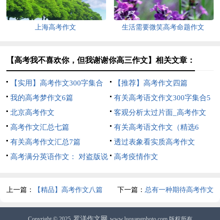
上海高考作文
生活需要微笑高考命题作文
【高考我不喜欢你，但我谢谢你高三作文】相关文章：
【实用】高考作文300字集合
【推荐】高考作文四篇
八篇
我的高考梦作文6篇
有关高考语文作文300字集合5
北京高考作文
篇
客观分析太过片面_高考作文
高考作文汇总七篇
有关高考语文作文（精选6
有关高考作文汇总7篇
篇）
透过表象看实质高考作文
高考满分英语作文： 对盗版说
高考疫情作文
不
上一篇：
【精品】高考作文八篇
下一篇：
总有一种期待高考作文
罗洋作文网
Copyright © 2025
www.luoyangphoto.com 版权所有