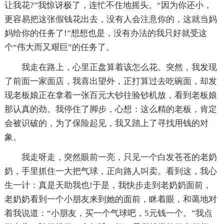
让我花?”我惊讶极了，连忙不住地摇头。“因为你还小，
更容易把这张假钱花出去，没有人会注意你的，这就当妈
妈给你的任务了!”想想也是，没有办法的我只好就受这
个“伟大而又艰巨”的任务了。
我走在路上，心里正盘算着该怎么花。突然，我发现
了前面一家面店，我喜出望外，正打算过去吃碗面，却发
现老板娘正在拿着一张百元大钞往验钞机放，看到老板娘
那认真的劲。我停住了脚步，心想：这么精的老板，肯定
会被识破的，为了保险起见，我又踏上了寻找用钱的对
象。
我走呀走，突然眼前一亮，只见一个白发苍苍的老奶
奶，手里抓住一大把气球，正向路人叫卖。看到这，我心
生一计：真是天助我也!于是，我快步走到老奶奶面前，
老奶奶看到一个小朋友来到她的面前，眯着眼，和蔼地对
着我说道：“小朋友，买一个气球吧，5元钱一个。”我点