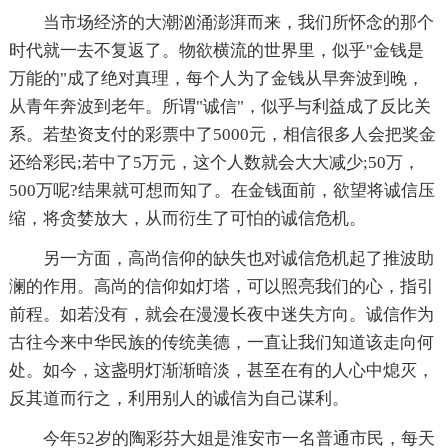
当市场经济的大潮汹涌澎湃而来，我们所怀念的那个
时代就一去不复返了。物欲横流的世界里，似乎"金钱是
万能的"成了绝对真理，每个人为了金钱从早奔波到晚，
从青年奔波到老年。所谓"诚信"，似乎与利益成了反比关
系。若垫资支付的彩票中了5000元，相信很多人会把奖金
还给彩民;若中了5万元，这个人数就会大大减少;50万，
500万呢?结果就可想而知了。在金钱面前，欲望将诚信压
缩，将贪婪放大，从而衍生了可怕的诚信危机。
另一方面，高尚信仰的缺失也对诚信危机起了推波助
澜的作用。高尚的信仰如灯塔，可以照亮我们的心，指引
前程。如若没有，就会在漫漫长夜中迷失方向。诚信作为
古往今来中华民族的传统美德，一直让我们知道该走向何
处。如今，这盏明灯渐渐暗淡，甚至在有的人心中熄灭，
反其道而行之，利用别人的诚信为自己谋利。
今年52岁的陶彩芬大姐是淮安市一名普通市民，每天