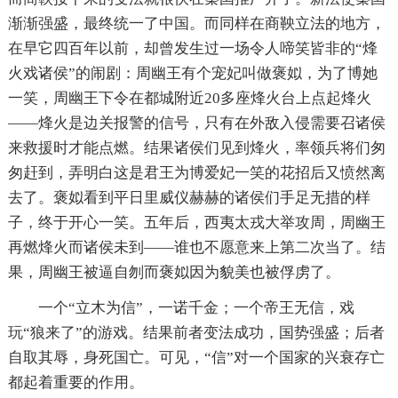
渐渐强盛，最终统一了中国。而同样在商鞅立法的地方，
在早它四百年以前，却曾发生过一场令人啼笑皆非的“烽
火戏诸侯”的闹剧：周幽王有个宠妃叫做褒姒，为了博她
一笑，周幽王下令在都城附近20多座烽火台上点起烽火
——烽火是边关报警的信号，只有在外敌入侵需要召诸侯
来救援时才能点燃。结果诸侯们见到烽火，率领兵将们匆
匆赶到，弄明白这是君王为博爱妃一笑的花招后又愤然离
去了。褒姒看到平日里威仪赫赫的诸侯们手足无措的样
子，终于开心一笑。五年后，西夷太戎大举攻周，周幽王
再燃烽火而诸侯未到——谁也不愿意来上第二次当了。结
果，周幽王被逼自刎而褒姒因为貌美也被俘虏了。
一个“立木为信”，一诺千金；一个帝王无信，戏
玩“狼来了”的游戏。结果前者变法成功，国势强盛；后者
自取其辱，身死国亡。可见，“信”对一个国家的兴衰存亡
都起着重要的作用。