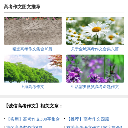
高考作文图文推荐
精选高考作文集合10篇
关于全城高考作文合集六篇
上海高考作文
生活需要微笑高考命题作文
【诚信高考作文】相关文章：
【实用】高考作文300字集合
【推荐】高考作文四篇
八篇
我的高考梦作文6篇
有关高考语文作文300字集合5