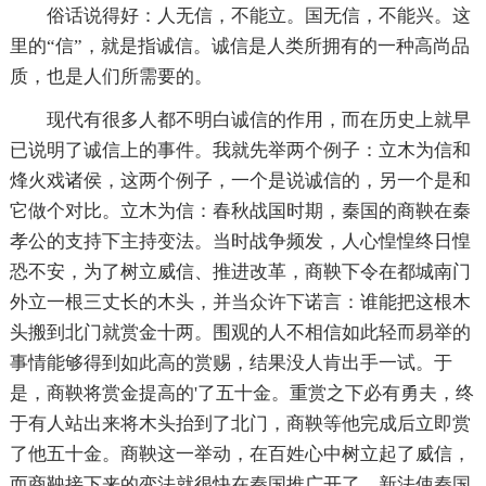
俗话说得好：人无信，不能立。国无信，不能兴。这
里的“信”，就是指诚信。诚信是人类所拥有的一种高尚品
质，也是人们所需要的。
现代有很多人都不明白诚信的作用，而在历史上就早
已说明了诚信上的事件。我就先举两个例子：立木为信和
烽火戏诸侯，这两个例子，一个是说诚信的，另一个是和
它做个对比。立木为信：春秋战国时期，秦国的商鞅在秦
孝公的支持下主持变法。当时战争频发，人心惶惶终日惶
恐不安，为了树立威信、推进改革，商鞅下令在都城南门
外立一根三丈长的木头，并当众许下诺言：谁能把这根木
头搬到北门就赏金十两。围观的人不相信如此轻而易举的
事情能够得到如此高的赏赐，结果没人肯出手一试。于
是，商鞅将赏金提高的'了五十金。重赏之下必有勇夫，终
于有人站出来将木头抬到了北门，商鞅等他完成后立即赏
了他五十金。商鞅这一举动，在百姓心中树立起了威信，
而商鞅接下来的变法就很快在秦国推广开了。新法使秦国