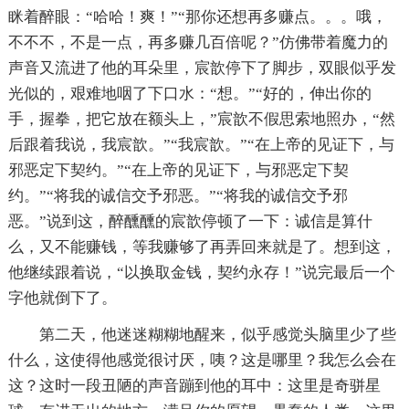
眯着醉眼：“哈哈！爽！”“那你还想再多赚点。。。哦，
不不不，不是一点，再多赚几百倍呢？”仿佛带着魔力的
声音又流进了他的耳朵里，宸歆停下了脚步，双眼似乎发
光似的，艰难地咽了下口水：“想。”“好的，伸出你的
手，握拳，把它放在额头上，”宸歆不假思索地照办，“然
后跟着我说，我宸歆。”“我宸歆。”“在上帝的见证下，与
邪恶定下契约。”“在上帝的见证下，与邪恶定下契
约。”“将我的诚信交予邪恶。”“将我的诚信交予邪
恶。”说到这，醉醺醺的宸歆停顿了一下：诚信是算什
么，又不能赚钱，等我赚够了再弄回来就是了。想到这，
他继续跟着说，“以换取金钱，契约永存！”说完最后一个
字他就倒下了。
第二天，他迷迷糊糊地醒来，似乎感觉头脑里少了些
什么，这使得他感觉很讨厌，咦？这是哪里？我怎么会在
这？这时一段丑陋的声音蹦到他的耳中：这里是奇骈星