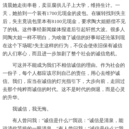
清晨她走街串巷，卖豆腐供儿子上大学，维持生计。一
天，她拾到一个装有1700元现金的皮包。在辗转找到失主
后，失主竟说包里本有8100元现金，要求陶大姐赔偿不见
了的钱。这件事经新闻媒体报道后引起轩然大波。很多人
同陶大姐一样不明白，为啥做了诚信的好事却还沦落到现
在这个下场呢?失主这样的行为，不仅会使依旧保有诚信
的人们寒心，而且进一步加剧了整个社会的诚信危机。
可这并不能成为我们不相信诚信的理由。作为社会的
一份子，每个人都应该尽到自己的责任，用心去维护诚
信。我们，应当在诚信的灯光指引下，大步向前，走回过
去那个纯粹而诚信的时代。这不是时代的倒退，而是心灵
的升华。
我诚信，我无悔。
有人曾问我："诚信是什么?"我说："诚信是清泉，能
说清你节操的一眼清泉。"有人曾问我："诚信是什么?"我