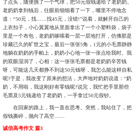
了点头，随便挑了一个气球，把50元假钱递给了老奶奶。
老奶奶拿到钱后，往眼前细细看了一下，嘴里不停地念
道：“50元，找……找45元，没错!”说着，就解开自己的
上衣扣子，小心翼翼地从里面拿出了一个小塑料袋，袋子
里是一个布包，老奶奶哆嗦着一层一层地打开，仿佛那是
珍藏已久的旷世之宝，最后一张张5角，1元的小毛票静静
地躺在奶奶的手帕上，奶奶小心地一张一张点给我时。我
的双眼湿润了，心相：这一张张毛票都是老奶奶辛苦钱
呀，可能这几天都挣不到这50元钱呀，我怎么能这样自私
呢?于是，我改变了原来的想法，大声地对奶奶说道：“奶
奶，不用啦，我这刚好有零钱呢?说完，我忙把手里那些
毛票及5元钱递给了老奶奶，一手拿过50元假钞。
在回家的路上，我一直在思考。突然，我站住了，把
假钱撕碎，抛向了高空……
诚信高考作文 篇3