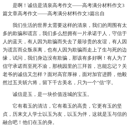
是啊！诚信是清泉高考作文——高考满分材料作文3
篇文章高考作文——高考满分材料作文3篇出自
我们生活的世界太需要这样的清泉，我们的周围有太
多的欺骗和谎言，我们多么想拥有一片承诺于人，守信于
人的蓝天，有人因为欺骗而失去了最珍贵的友谊，有人因
为谎言而众叛亲离，也有人因为欺骗而走上了生与死的边
缘，试问，我们身边没有欺骗，那该有多好啊！有人为了
信守承诺而至死不渝，那桃园里的三拜首，岂能忘记？关
老爷的诚信又怎样？面对高官厚禄，面对加官进爵，他毅
然过五关斩六将，留下千古美名，只为一个"信"字。
诚信是玉，是一块价值连城的宝玉。
它有着玉的清洁，它有着玉的高贵，它更有玉的坚
贞，历来文人学士以玉为友，以玉为伴，这就是玉与信的
融合吧！他们在玉的身。