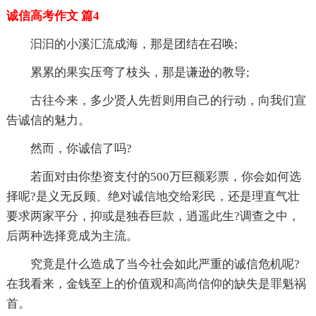
诚信高考作文 篇4
汩汩的小溪汇流成海，那是团结在召唤;
累累的果实压弯了枝头，那是谦逊的教导;
古往今来，多少贤人先哲则用自己的行动，向我们宣
告诚信的魅力。
然而，你诚信了吗?
若面对由你垫资支付的500万巨额彩票，你会如何选
择呢?是义无反顾、绝对诚信地交给彩民，还是理直气壮
要求两家平分，抑或是独吞巨款，逍遥此生?调查之中，
后两种选择竟成为主流。
究竟是什么造成了当今社会如此严重的诚信危机呢?
在我看来，金钱至上的价值观和高尚信仰的缺失是罪魁祸
首。