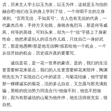
贞，历来文人学士以玉为友，以玉为伴，这就是玉与信的
融合吧!他们在玉的身上学到了信，一个传唱千古的立身
准则。"言而无信，不知其可"。古人也有无信的代表，一
代豪杰吕布，手持方天化戟，身骑赤兔烈马，那是何等威
风，何等的英雄，可到头来，却为一个"信"字搭上了身家
性命，他把承诺别人的话当作儿戏，只仗自己一身好武
艺，那是他愚啊!那是他无信啊!假若给他一个机会，一个
从信开始的机会，历史或许真的要重写。
诚信是花，是一花一世界的豪语。是的，我们的生活
更需要鲜花来装点，我们的人生更需要鲜花来陪伴，陶渊
明先生为了实现自己心中的诺言，与菊花结缘，他守望着
那一棵棵诚实的菊花，活的多么自在，又怎愿与那充满欺
骗，黑暗的统治势力同流合污?他做不到，他也不想做
到，因为有那诚信的山菊为他作伴，他生活得很充实，很
自然。