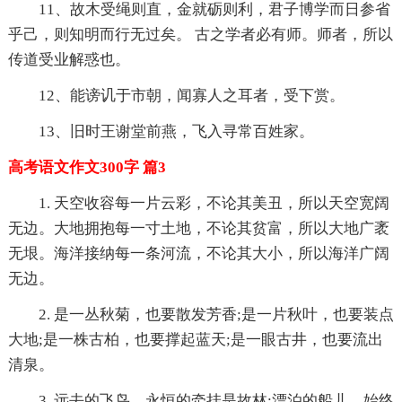
11、故木受绳则直，金就砺则利，君子博学而日参省
乎己，则知明而行无过矣。 古之学者必有师。师者，所以
传道受业解惑也。
12、能谤讥于市朝，闻寡人之耳者，受下赏。
13、旧时王谢堂前燕，飞入寻常百姓家。
高考语文作文300字 篇3
1. 天空收容每一片云彩，不论其美丑，所以天空宽阔
无边。大地拥抱每一寸土地，不论其贫富，所以大地广袤
无垠。海洋接纳每一条河流，不论其大小，所以海洋广阔
无边。
2. 是一丛秋菊，也要散发芳香;是一片秋叶，也要装点
大地;是一株古柏，也要撑起蓝天;是一眼古井，也要流出
清泉。
3. 远去的飞鸟，永恒的牵挂是故林;漂泊的船儿，始终