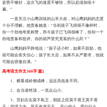
姿势不够好，这次飞的速度不够快，所以必须加练十
遍。”
一直关注小山鹰训练的山羊大叔，对山鹰妈妈的态度
十分不理解。他责备她道：“当初孩子飞得很不像样时，
你一个劲地夸奖称赞，而今孩子已飞得很棒了，你却一个
劲地责备和批评。你的葫芦里究竟装的什么药？”
山鹰妈妈平静地说：“孩子还小时，如果不鼓励，他
就可能会丧失信心；孩子长大后，如果不从严要求，他就
可能会骄傲自满。”
高考语文作文300字 篇2
1、横看成岭侧成峰，远近高低各不同。
2、会当凌绝顶，一览众山小。
3、宫妇左右莫不私王，朝廷之臣莫不畏王莫不畏
王；四境之内，莫不有求于王。 高山仰止，景行行止。