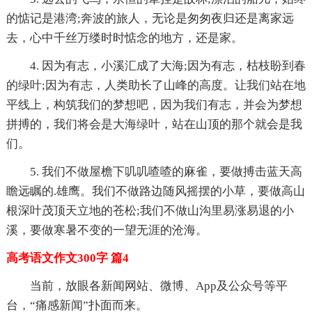
的惦记是港湾;奔波的旅人，无论是匆匆夜归还是离家远
去，心中千丝万缕时时惦念的地方，还是家。
4. 因为有志，小溪汇成了大海;因为有志，枯枝盼到春
的绿叶;因为有志，人类助长了山峰的高度。让我们站在地
平线上，构筑我们的梦想吧，因为我们有志，并会为梦想
拼搏的，我们将会是大海绿叶，站在山顶的那个就会是我
们。
5. 我们不做屋檐下叽叽喳喳的麻雀，要做搏击蓝天高
瞻远瞩的.雄鹰。我们不做路边随风摇摆的小草，要做高山
根深叶茂顶天立地的苍松;我们不做山沟里易涨易退的小
溪，要做寒暑不变的一望无涯的沧海。
高考语文作文300字 篇4
当前，放眼各新闻网站、微博、App及公众号等平
台，“痛感新闻”扑面而来。