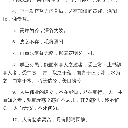
4、每一发奋努力的背后，必有加倍的赏赐。满招
损，谦受益。
5、高岸为谷，深谷为陵。
6、皮之不存，毛将焉附。
7、山重水复疑无路，柳暗花明又一村。
8、群臣吏民，能面刺寡人之过者，受上赏；上书谏
寡人者，受中赏。 青，取之于蓝，而青于蓝；冰，水为
之，而寒于水。 巧笑倩兮，美目盼兮。
9、人生伟业的建立，不在能知，乃在能行。 人非生
而知之者，孰能无惑？惑而不从师，其为惑也，终不解
矣。 人而无仪，不死何为。
10、人有悲欢离合，月有阴晴圆缺。