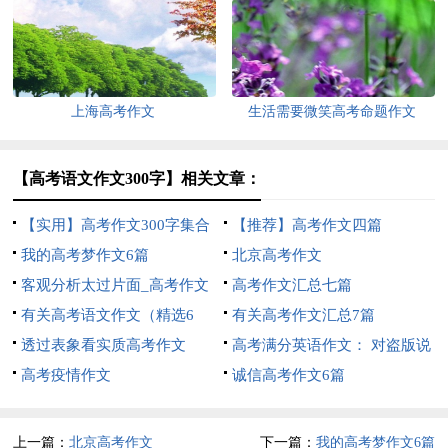
上海高考作文
生活需要微笑高考命题作文
【高考语文作文300字】相关文章：
【实用】高考作文300字集合
【推荐】高考作文四篇
八篇
我的高考梦作文6篇
北京高考作文
客观分析太过片面_高考作文
高考作文汇总七篇
有关高考语文作文（精选6
有关高考作文汇总7篇
篇）
透过表象看实质高考作文
高考满分英语作文： 对盗版说
高考疫情作文
不
诚信高考作文6篇
上一篇：
北京高考作文
下一篇：
我的高考梦作文6篇