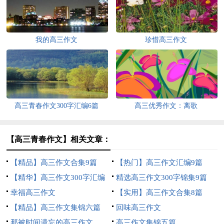
我的高三作文
珍惜高三作文
高三青春作文300字汇编6篇
高三优秀作文：离歌
【高三青春作文】相关文章：
【精品】高三作文合集9篇
【热门】高三作文汇编9篇
【精华】高三作文300字汇编
精选高三作文300字锦集9篇
八篇
幸福高三作文
【实用】高三作文合集8篇
【精品】高三作文集锦六篇
回味高三作文
那被时间遗忘的高三作文
高三作文集锦五篇