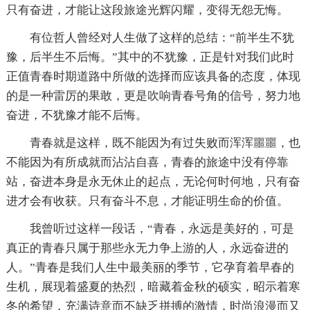
只有奋进，才能让这段旅途光辉闪耀，变得无怨无悔。
有位哲人曾经对人生做了这样的总结：“前半生不犹
豫，后半生不后悔。”其中的不犹豫，正是针对我们此时
正值青春时期道路中所做的选择而应该具备的态度，体现
的是一种雷厉的果敢，更是吹响青春号角的信号，努力地
奋进，不犹豫才能不后悔。
青春就是这样，既不能因为有过失败而浑浑噩噩，也
不能因为有所成就而沾沾自喜，青春的旅途中没有停靠
站，奋进本身是永无休止的起点，无论何时何地，只有奋
进才会有收获。只有奋斗不息，才能证明生命的价值。
我曾听过这样一段话，“青春，永远是美好的，可是
真正的青春只属于那些永无力争上游的人，永远奋进的
人。”青春是我们人生中最美丽的季节，它孕育着早春的
生机，展现着盛夏的热烈，暗藏着金秋的硕实，昭示着寒
冬的希望，充满诗意而不缺乏拼搏的激情，时尚浪漫而又