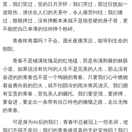
里，我们笑过，笑的日月开怀；我们哭过，那过往犹如一
道暗伤，潜伏在人们的关系中，令人痛苦纠结；我们痛
过，狠狠摔过，没有摔断本来就不是很坚硬的身子骨，更
不能把自己单薄的信仰摔个粉碎。
青春终将腐吗？不会。愿长夜痛哭后，能等到生命的
朝阳。
青春不是铺满玫瑰花的红地毯，而是布满荆棘的林荫
小道。如果说没有坎坷的人生不是完美的人生，那么没有
奋进的的青春也不是一个绚丽的青春。只要我们心中燃烧
着奋勇向前的烈火，就不怕阴冷的雨水将其浇灭。我们拥
有宝贵的青春，背负亲人的嘱托。我们要坚强，要拼搏，
要奋进，要走出一条带有自己特色的慷慨之路，走出无悔
的青春。
可是身为90后的我们，青春中总被冠上一些名词，使
我们不得不发问：我们的青春难道真的无处安放吗？我们