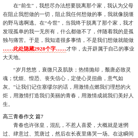
在“前生”，我想尽办法想要脱离那个家，我认为父母
在阻止我想做的一切，阻止我任何想做的事，我就像脱缰
的野马逃啊逃。在“今世”，当我终于脱离了那个家，我才
发现孤单的我一无所有，什么都做不了，伴随着我的是孤
独与痛苦。于是，我知道很多事情，不是我们想做就能做
……此处隐藏2928个字……
才华，去开辟属于自己的事业
大天地。
“岁月悠悠，衰微只及肌肤；热情抛却，颓唐必致灵
魂；忧烦、惶恐、丧失信心，定使心灵扭曲，意气如
灰。”让我们记住塞缪尔的话，用激情点燃我们理想的火
炬，用激情打造我们美丽的青春，用激情成就我们美好人
生。
高三青春作文 篇7
青春也许张皇，混乱，不惹人喜爱，大概就是迷惘
过、肆意过、荒唐过，然后在长夜里痛哭一场。在这瞬间