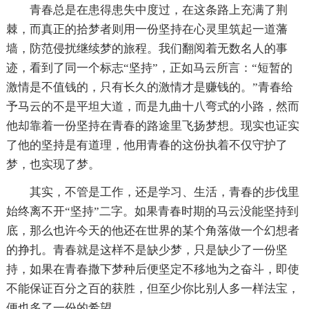
青春总是在患得患失中度过，在这条路上充满了荆
棘，而真正的拾梦者则用一份坚持在心灵里筑起一道藩
墙，防范侵扰继续梦的旅程。我们翻阅着无数名人的事
迹，看到了同一个标志“坚持”，正如马云所言：“短暂的
激情是不值钱的，只有长久的激情才是赚钱的。”青春给
予马云的不是平坦大道，而是九曲十八弯式的小路，然而
他却靠着一份坚持在青春的路途里飞扬梦想。现实也证实
了他的坚持是有道理，他用青春的这份执着不仅守护了
梦，也实现了梦。
其实，不管是工作，还是学习、生活，青春的步伐里
始终离不开“坚持”二字。如果青春时期的马云没能坚持到
底，那么也许今天的他还在世界的某个角落做一个幻想者
的挣扎。青春就是这样不是缺少梦，只是缺少了一份坚
持，如果在青春撒下梦种后便坚定不移地为之奋斗，即使
不能保证百分之百的获胜，但至少你比别人多一样法宝，
便也多了一份的希望。