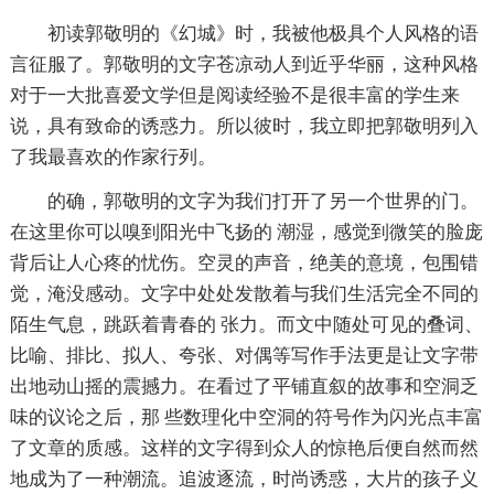
初读郭敬明的《幻城》时，我被他极具个人风格的语
言征服了。郭敬明的文字苍凉动人到近乎华丽，这种风格
对于一大批喜爱文学但是阅读经验不是很丰富的学生来
说，具有致命的诱惑力。所以彼时，我立即把郭敬明列入
了我最喜欢的作家行列。
的确，郭敬明的文字为我们打开了另一个世界的门。
在这里你可以嗅到阳光中飞扬的 潮湿，感觉到微笑的脸庞
背后让人心疼的忧伤。空灵的声音，绝美的意境，包围错
觉，淹没感动。文字中处处发散着与我们生活完全不同的
陌生气息，跳跃着青春的 张力。而文中随处可见的叠词、
比喻、排比、拟人、夸张、对偶等写作手法更是让文字带
出地动山摇的震撼力。在看过了平铺直叙的故事和空洞乏
味的议论之后，那 些数理化中空洞的符号作为闪光点丰富
了文章的质感。这样的文字得到众人的惊艳后便自然而然
地成为了一种潮流。追波逐流，时尚诱惑，大片的孩子义