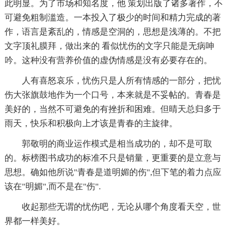
此明显。为了市场和知名度，他 策划出版了诸多著作，不
可避免粗制滥造。一本投入了极少的时间和精力完成的著
作，语言是紊乱的，情感是空洞的，思想是浅薄的。不把
文字顶礼膜拜，做出来的 看似忧伤的文字只能是无病呻
吟。这种没有营养价值的虚伪情感是没有必要存在的。
人有喜怒哀乐，忧伤只是人所有情感的一部分，把忧
伤大张旗鼓地作为一个口号，本来就是不妥帖的。青春是
美好的，当然不可避免的有挫折和困难。但晴天总归多于
雨天，快乐和积极向上才该是青春的主旋律。
郭敬明的商业运作模式是相当成功的，却不是可取
的。标榜图书成功的标准不只是销量，更重要的是立意与
思想。确如他所说"青春是道明媚的伤",但下笔的着力点应
该在"明媚",而不是在"伤".
收起那些无谓的忧伤吧，无论从哪个角度看天空，世
界都一样美好。