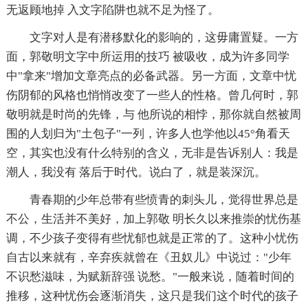
无返顾地掉 入文字陷阱也就不足为怪了。
文字对人是有潜移默化的影响的，这毋庸置疑。一方
面，郭敬明文字中所运用的技巧 被吸收，成为许多同学
中"拿来"增加文章亮点的必备武器。另一方面，文章中忧
伤阴郁的风格也悄悄改变了一些人的性格。曾几何时，郭
敬明就是时尚的先锋，与 他所说的相悖，那你就自然被周
围的人划归为"土包子"一列，许多人也学他以45°角看天
空，其实也没有什么特别的含义，无非是告诉别人：我是
潮人，我没有 落后于时代。说白了，就是装深沉。
青春期的少年总带有些愤青的刺头儿，觉得世界总是
不公，生活并不美好，加上郭敬 明长久以来推崇的忧伤基
调，不少孩子变得有些忧郁也就是正常的了。这种小忧伤
自古以来就有，辛弃疾就曾在《丑奴儿》中说过："少年
不识愁滋味，为赋新辞强 说愁。"一般来说，随着时间的
推移，这种忧伤会逐渐消失，这只是我们这个时代的孩子