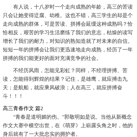
有人说，十八岁时一个走向成熟的年龄，高三的苦读
只会让她变得迂腐、幼稚。这也不错，高三学生的却是个
走向成熟的群体，可是苦读、拼搏会延缓这种成熟吗？恰
恰相反，艰苦的学习生活磨练了我们的意志，枯燥的读写
增长了我们的耐力，对知识的熟知造就了对未来的自信。
短短一年的拼搏会让我们更迅速地走向成熟，经历了一年
拼搏的我们能更好的面对充满竞争的社会。
不经历风雨，怎能见彩虹？同样，不经理拼搏、苦
读，怎能得到辉煌的结果？记住，是雄鹰，就应搏击九
天；是航船，就应乘风破浪；人在高三，就应拼搏奋
斗！！！
高三青春作文 篇2
"青春是道明媚的伤。"郭敬明如是说。当他从新概念
作文大赛中横空出世，在《萌芽》上崭露头角之时，他的
身后就有了一大批忠实的拥护者。