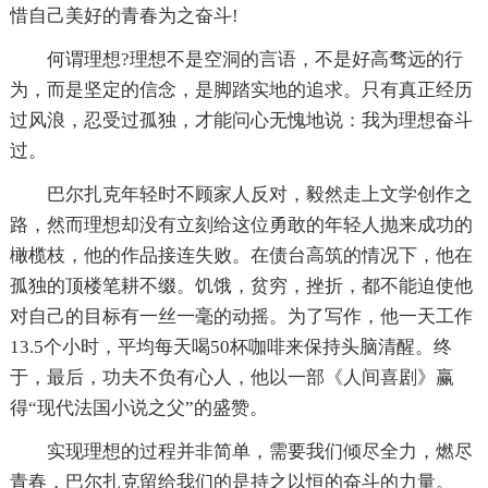
惜自己美好的青春为之奋斗!
何谓理想?理想不是空洞的言语，不是好高骛远的行
为，而是坚定的信念，是脚踏实地的追求。只有真正经历
过风浪，忍受过孤独，才能问心无愧地说：我为理想奋斗
过。
巴尔扎克年轻时不顾家人反对，毅然走上文学创作之
路，然而理想却没有立刻给这位勇敢的年轻人抛来成功的
橄榄枝，他的作品接连失败。在债台高筑的情况下，他在
孤独的顶楼笔耕不缀。饥饿，贫穷，挫折，都不能迫使他
对自己的目标有一丝一毫的动摇。为了写作，他一天工作
13.5个小时，平均每天喝50杯咖啡来保持头脑清醒。终
于，最后，功夫不负有心人，他以一部《人间喜剧》赢
得“现代法国小说之父”的盛赞。
实现理想的过程并非简单，需要我们倾尽全力，燃尽
青春，巴尔扎克留给我们的是持之以恒的奋斗的力量。