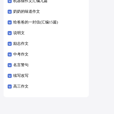
8篇）
机器猫作文汇编九篇
奶奶的味道作文
给爸爸的一封信(汇编15篇)
说明文
励志作文
中考作文
名言警句
续写改写
高三作文