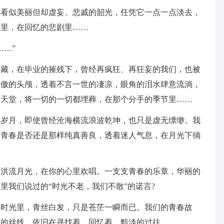
那看似美丽但却虚妄、悲戚的韶光，任凭它一点一点淡去，
情里，在回忆的悲剧里……
……”
埋藏，在毕业的摧残下，曾经再疯狂、再狂妄的我们，也被
孤傲的头颅，透着不言一世的凄凉，眼角的泪水肆意流淌，
的天堂，将一切的一切都埋葬，在那个分手的季节里……
的岁月，即使曾经沧海横流浪波乾坤，也只是虚无缥缈。我
的青春是否还是那样纯真善良，透着迷人气息，在月光下徜
看洪流月光，在你的心里欢唱。一支支青春的乐章，华丽的
里我们说过的“时光不老，我们不散”的诺言?
的时光里，青丝白发，只是苍茫一瞬而已。我们的青春故
荡的丝线，依旧在寻找着，回忆着，黯淡的过往。