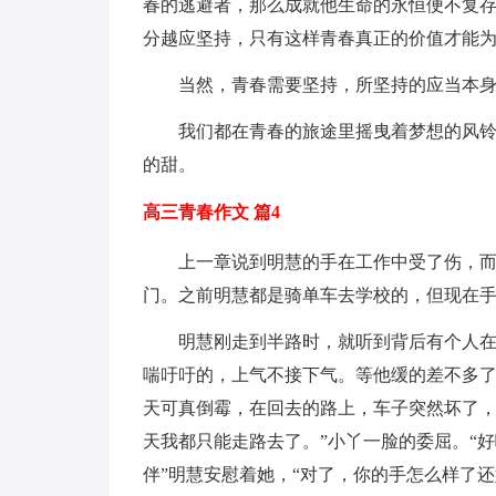
春的逃避者，那么成就他生命的永恒便不复
分越应坚持，只有这样青春真正的价值才能
当然，青春需要坚持，所坚持的应当本
我们都在青春的旅途里摇曳着梦想的风
的甜。
高三青春作文 篇4
上一章说到明慧的手在工作中受了伤，
门。之前明慧都是骑单车去学校的，但现在
明慧刚走到半路时，就听到背后有个人在
喘吁吁的，上气不接下气。等他缓的差不多了
天可真倒霉，在回去的路上，车子突然坏了
天我都只能走路去了。”小丫一脸的委屈。“
伴”明慧安慰着她，“对了，你的手怎么样了