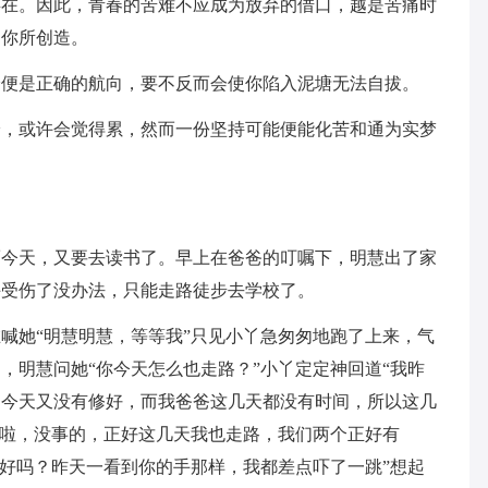
存在。因此，青春的苦难不应成为放弃的借口，越是苦痛时
为你所创造。
身便是正确的航向，要不反而会使你陷入泥塘无法自拔。
铃，或许会觉得累，然而一份坚持可能便能化苦和通为实梦
而今天，又要去读书了。早上在爸爸的叮嘱下，明慧出了家
手受伤了没办法，只能走路徒步去学校了。
喊她“明慧明慧，等等我”只见小丫急匆匆地跑了上来，气
，明慧问她“你今天怎么也走路？”小丫定定神回道“我昨
，今天又没有修好，而我爸爸这几天都没有时间，所以这几
好啦，没事的，正好这几天我也走路，我们两个正好有
还好吗？昨天一看到你的手那样，我都差点吓了一跳”想起