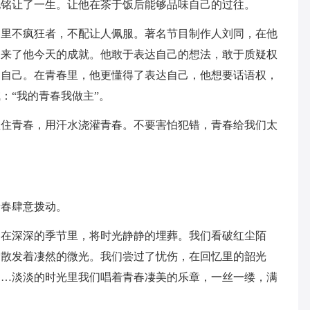
他铭让了一生。让他在茶于饭后能够品味自己的过往。
春里不疯狂者，不配让人佩服。著名节目制作人刘同，在他
换来了他今天的成就。他敢于表达自己的想法，敢于质疑权
过自己。在青春里，他更懂得了表达自己，他想要话语权，
：“我的青春我做主”。
抓住青春，用汗水浇灌青春。不要害怕犯错，青春给我们太
青春肆意拨动。
，在深深的季节里，将时光静静的埋葬。我们看破红尘陌
，散发着凄然的微光。我们尝过了忧伤，在回忆里的韶光
……淡淡的时光里我们唱着青春凄美的乐章，一丝一缕，满