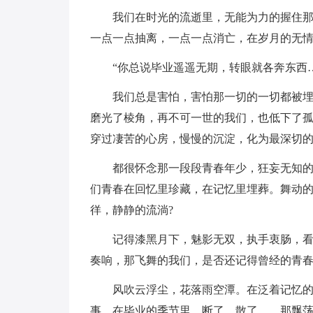
我们在时光的流逝里，无能为力的握住
一点一点抽离，一点一点消亡，在岁月的无
“你总说毕业遥遥无期，转眼就各奔东西
我们总是害怕，害怕那一切的一切都被
磨光了棱角，再不可一世的我们，也低下了
穿过凄苦的心房，慢慢的沉淀，化为最深切
都很怀念那一段段青春年少，狂妄无知
们青春在回忆里珍藏，在记忆里埋葬。舞动
徉，静静的流淌?
记得漆黑月下，魅影无双，执手衷肠，
奏响，那飞舞的我们，是否还记得曾经的青春
风吹云浮尘，花落雨空潭。在泛着记忆
事，在毕业的季节里，断了，散了……那飘