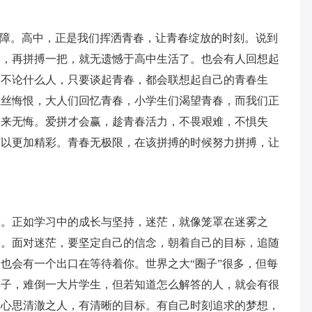
保障。高中，正是我们挥洒青春，让青春绽放的时刻。说到
春，再拼搏一把，就无遗憾于高中生活了。也会有人回想起
，不论什么人，只要谈起青春，都会联想起自己的青春生
丝丝悔恨，大人们回忆青春，小学生们渴望青春，而我们正
未来无悔。爱拼才会赢，趁青春活力，不畏艰难，不惧失
可以更加精彩。青春无极限，在该拼搏的时候努力拼搏，让
味。正如学习中的成长与坚持，迷茫，就像笼罩在迷雾之
路。面对迷茫，要坚定自己的信念，朝着自己的目标，追随
也会有一个出口在等待着你。世界之大“圈子”很多，但每
句子，难倒一大片学生，但若知道怎么解答的人，就会有很
。心思清澈之人，有清晰的目标。有自己时刻追求的梦想，