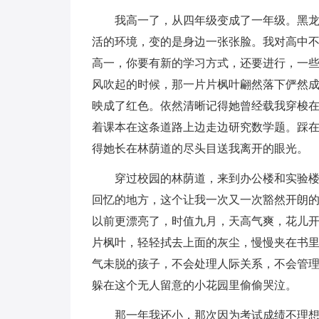
我高一了，从四年级变成了一年级。黑
活的环境，变的是身边一张张脸。我对高中
高一，你要有新的学习方式，还要进行，一
风吹起的时候，那一片片枫叶翩然落下俨然
映成了红色。依然清晰记得她曾经载我穿梭
着课本在这条道路上边走边研究数学题。踩
得她长在林荫道的尽头目送我离开的眼光。
穿过校园的林荫道，来到办公楼和实验
回忆的地方，这个让我一次又一次豁然开朗
以前更漂亮了，时值九月，天高气爽，花儿
片枫叶，轻轻拭去上面的灰尘，慢慢夹在书
气未脱的孩子，不会处理人际关系，不会管
躲在这个无人留意的小花园里偷偷哭泣。
那一年我还小，那次因为考试成绩不理想