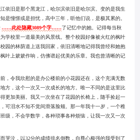
龙江依旧是那个黑龙江，哈尔滨依旧是哈尔滨。变的是我生
不知是憧憬或是担忧，高中三年，听他们说，是极其累的。
些
……此处隐藏3089个字……
了记忆中的她。记得每当秋
成为学校里一道最美的风景线。整个校园好像被火红的枫叶
在校园的林荫道上送我回家，依旧清晰地记得我曾经和她抱
在枫叶上簌簌作响，仿佛谱起优美的乐章。我也曾清晰的记
楼前，令我欣慰的是办公楼前的小花园还在，这个充满无数
的地方，这个一次又一次成长的地方。唯一不同的是这里比
开得更加美丽。我又一次坐在了花园的长椅上，随手捡起一
里，可泪水不知不觉间滑落脸颊。那一年我十一岁，一个稚
理班级，不会学数学，各种琐事各种烦恼，让我一次又一次
而哭泣，以32分的成绩排名倒数，自尊心极强的我受到了