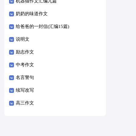
8篇）
机器猫作文汇编九篇
奶奶的味道作文
给爸爸的一封信(汇编15篇)
说明文
励志作文
中考作文
名言警句
续写改写
高三作文