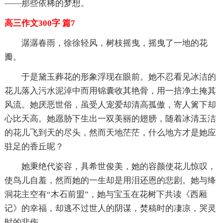
——那些依稀的梦想。
高三作文300字 篇7
潺潺春雨，徐徐轻风，树枝摇曳，摇曳了一地的花
瓣。
于是黛玉葬花的形象浮现在眼前。她不忍看见冰洁的
花儿落入污水泥淖中而用锦囊收其艳骨，用一掊净土掩其
风流。她厌恶世俗，虽受人宠爱却清高孤傲，寄人篱下却
心比天高。她愿胁下生出一双美丽的翅膀，随着冰清玉洁
的花儿飞到天的尽头，然而天地茫茫，什么地方才是她应
驻足的香丘呢？
她秉绝代姿容，具希世俊美，她的容颜使花儿惊叹，
使鸟儿自羞，然而她的一生却是用泪还恩的悲剧。她与绛
洞花主空有“木石前盟”，她与宝玉在花树下共读《西厢
记》的幸福，却逃不过世人的阴谋，焚稿时的凄凉，哭灵
时的悲伤。