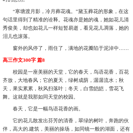
“寒塘渡月影，冷月葬花魂。”黛玉葬花的形象，在这
句话里得到了精准的诠释。花魂亦是她的魂，她如花儿清
秀俊美，却也如花儿一样短暂易逝，看见花儿凋落，她的
泪儿也滚落。
窗外的风停了，雨住了，满地的花瓣陷于泥淖中……
高三作文300字 篇8
校园是一座美丽的天堂，它的春天，鸟语花香，百花
齐放，大地春风；它的夏天，绿树成荫，潺潺流水；秋
天，果实累累，秋风扫落叶；冬天，白雪皑皑，雪花飞
舞。这就是我那如同天堂的校园。
春天，它是一幅鸟语花香的画。
它的花儿散发出芬芳的清香，翠绿的树叶，奔跑的伙
伴，高大的.建筑，美丽的操场，如同镜一般的湖面，还有