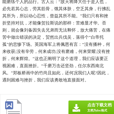
能磨练个人的品行。古人云：“故天将降大任于是人也，
必先若其心志，劳其筋骨，饿其体肤，空乏其身，行拂乱
其所为，所以动心忍性，曾益其所不能。”我们只有和挫
折坚持对抗，才能像贺拉斯说的那样：苦难显才华。否
则，就会像刘备因失去兄弟而无法释怀，放大痛苦，在痛
苦中做出错误的决定，贸然出兵伐吴，落得个“白帝托
孤”的悲惨下场。英国海军上将佩恩有言：“没有播种，何
来收获;没有辛劳，何来成功;没有磨难，何来荣耀;没有挫
折，何来辉煌。”这也正阐明了这个道理，我们应该要正
视困难，直面挫折。“千磨万击还坚劲，任尔东西南北
风。”郑板桥画中的竹尚且如此，还何况我们人呢?因此，
遇到困难与挫折，我们应该勇敢地直接面对。
点击下载文档
文档为doc格式