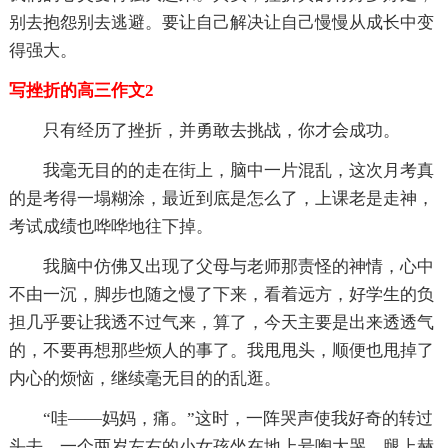
别去抱怨别去逃避。要让自己解决让自己慢慢从成长中变
得强大。
写挫折的高三作文2
只有经历了挫折，并勇敢去挑战，你才会成功。
我毫无目的的走在街上，脑中一片混乱，这次月考真
的是考得一塌糊涂，最近到底是怎么了，上课老是走神，
考试成绩也哗哗地往下掉。
我脑中仿佛又出现了父母与老师那责怪的神情，心中
不由一沉，脚步也随之慢了下来，看着远方，好学生的负
担几乎要让我透不过气来，算了，今天主要是出来透透气
的，不要再想那些烦人的事了。我甩甩头，顺便也甩掉了
内心的烦恼，继续毫无目的的乱逛。
“哇——妈妈，痛。”这时，一阵哭声使我好奇的转过
头去，一个两岁左右的小女孩坐在地上号啕大哭，腿上赫