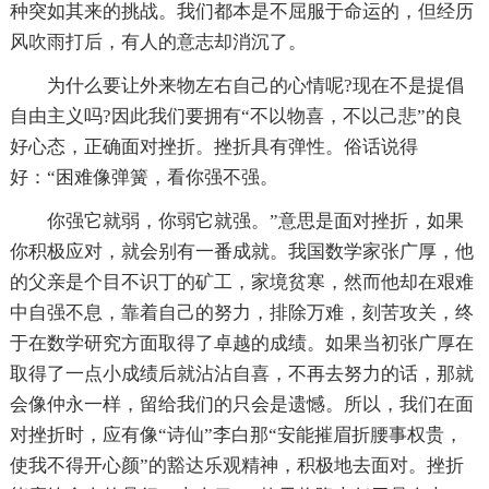
种突如其来的挑战。我们都本是不屈服于命运的，但经历
风吹雨打后，有人的意志却消沉了。
为什么要让外来物左右自己的心情呢?现在不是提倡
自由主义吗?因此我们要拥有“不以物喜，不以己悲”的良
好心态，正确面对挫折。挫折具有弹性。俗话说得
好：“困难像弹簧，看你强不强。
你强它就弱，你弱它就强。”意思是面对挫折，如果
你积极应对，就会别有一番成就。我国数学家张广厚，他
的父亲是个目不识丁的矿工，家境贫寒，然而他却在艰难
中自强不息，靠着自己的努力，排除万难，刻苦攻关，终
于在数学研究方面取得了卓越的成绩。如果当初张广厚在
取得了一点小成绩后就沾沾自喜，不再去努力的话，那就
会像仲永一样，留给我们的只会是遗憾。所以，我们在面
对挫折时，应有像“诗仙”李白那“安能摧眉折腰事权贵，
使我不得开心颜”的豁达乐观精神，积极地去面对。挫折