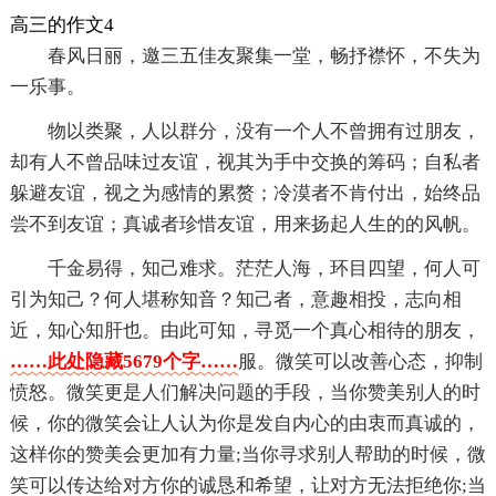
高三的作文4
春风日丽，邀三五佳友聚集一堂，畅抒襟怀，不失为
一乐事。
物以类聚，人以群分，没有一个人不曾拥有过朋友，
却有人不曾品味过友谊，视其为手中交换的筹码；自私者
躲避友谊，视之为感情的累赘；冷漠者不肯付出，始终品
尝不到友谊；真诚者珍惜友谊，用来扬起人生的的风帆。
千金易得，知己难求。茫茫人海，环目四望，何人可
引为知己？何人堪称知音？知己者，意趣相投，志向相
近，知心知肝也。由此可知，寻觅一个真心相待的朋友，
……此处隐藏5679个字……
服。微笑可以改善心态，抑制
愤怒。微笑更是人们解决问题的手段，当你赞美别人的时
候，你的微笑会让人认为你是发自内心的由衷而真诚的，
这样你的赞美会更加有力量;当你寻求别人帮助的时候，微
笑可以传达给对方你的诚恳和希望，让对方无法拒绝你;当