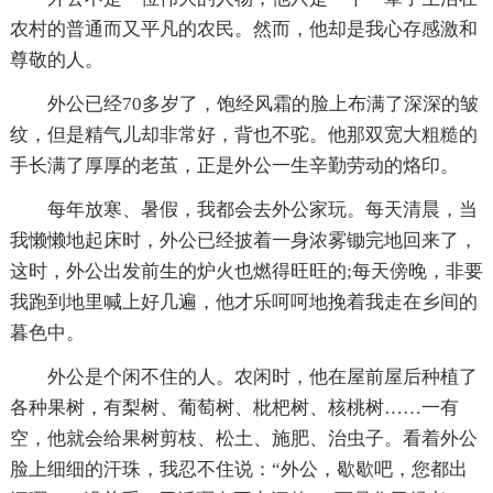
农村的普通而又平凡的农民。然而，他却是我心存感激和
尊敬的人。
外公已经70多岁了，饱经风霜的脸上布满了深深的皱
纹，但是精气儿却非常好，背也不驼。他那双宽大粗糙的
手长满了厚厚的老茧，正是外公一生辛勤劳动的烙印。
每年放寒、暑假，我都会去外公家玩。每天清晨，当
我懒懒地起床时，外公已经披着一身浓雾锄完地回来了，
这时，外公出发前生的炉火也燃得旺旺的;每天傍晚，非要
我跑到地里喊上好几遍，他才乐呵呵地挽着我走在乡间的
暮色中。
外公是个闲不住的人。农闲时，他在屋前屋后种植了
各种果树，有梨树、葡萄树、枇杷树、核桃树……一有
空，他就会给果树剪枝、松土、施肥、治虫子。看着外公
脸上细细的汗珠，我忍不住说：“外公，歇歇吧，您都出