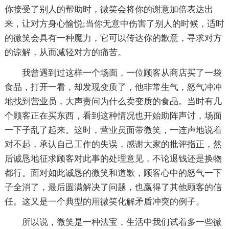
你接受了别人的帮助时，微笑会将你的谢意加倍表达出
来，让对方身心愉悦;当你无意中伤害了别人的时候，适时
的微笑会具有一种魔力，它可以传达你的歉意，寻求对方
的谅解，从而减轻对方的痛苦。
我曾遇到过这样一个场面，一位顾客从商店买了一袋
食品，打开一看，却发现变质了，他非常生气，怒气冲冲
地找到营业员，大声责问为什么卖变质的食品。当时有几
个顾客正在买东西，看到这种情况也开始助阵声讨，场面
一下子乱了起来。这时，营业员面带微笑，一连声地说着
对不起，承认自己工作的失误，感谢大家的批评指正，然
后诚恳地征求顾客对此事的处理意见，不论退钱还是换物
都行。面对如此诚恳的微笑和道歉，顾客心中的怒气一下
子全消了，最后圆满解决了问题，也赢得了其他顾客的信
任。这又是一个典型的用微笑化解矛盾冲突的例子。
所以说，微笑是一种法宝，生活中我们试着多一些微