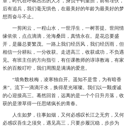
章，时代在呼唤杰出的人才，身负千钧重担，前有埋伏，
后有追兵，我们毫无惧色，在最美好的年龄为最美好的梦
想而奋斗不止。
一剪闲云，一程山水，一世浮生，一树菩提。世间情
缘依依，点点滴滴，沧海桑田，真情永在。是花总要盛
开，是藤总要繁茂。一路上我们经历风，我们经历雨，但
相信一分耕耘，一分收获。走进高三，收获成功，不负遇
见。有班主任的方向指引，有任课教师的谆谆教诲，有家
长的百般叮咛，我们周围是满满的爱意。
“墙角数枝梅，凌寒独自开。遥知不是雪，为有暗香
来”。流下一滴滴汗水，换得星光璀璨。我们以一颗虔诚
的心迎接高三。蓦然回首，远离的是一个个日升月落，收
获的是潦草得一任思绪疯长的青春。
人生如梦，往事如烟，又何必感叹长江之无穷，又何
必感叹吾生之须臾，遇见高三，只要步履沉稳，步步为