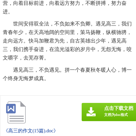
营，向着目标前进，向着远方努力，不断拼搏，努力奋
进。
世间安得双全法，不负如来不负卿。遇见高三，我们
青春年少，在天高地阔的空间里，策马扬鞭，纵横驰骋，
走向远方。快马加鞭君为先，自古英雄出少年，遇见高
三，我们携手奋进，在流光溢彩的岁月中，无怨无悔，咬
文嚼字，去芜存菁。
遇见高三，不负遇见。拼一个春夏秋冬暖人心，博一
个终身无悔梦成真。
点击下载文档
文档为doc格式
《高三的作文(15篇).doc》