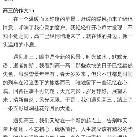
高三的作文15
在一个温暖而又静谧的早晨，舒缓的暖风捎来了绵绵
情意，叩响了我心灵的窗户。我轻轻打开心扉才发现，不
知不觉之间，高三已经悄悄地来了，就在我的身边，像一
头温顺的小鹿。
遇见高三，眼中是全新的风景，时光如水，默默无
语，逝者如斯，我看到高一高二那些欢快的日子已经黯然
失色。虽然雪景年年有，春天岁岁来，但只不过都是时间
的列车在沿途丢下的旅客而已，唯独留下一些记忆在心
底。回首往事不再沉迷，天光云影，岁月静好。展望未
来，清新自然，风光无限。于是，我们遇见高三，踏上了
一条五彩斑斓桂花浮月的大道。
遇见高三，我们又站在一个新的起点上，告别昨天，
踏上征途，不忘初心，砥砺前行。人生就应该有精彩的华