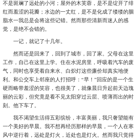
不是斑斓了远处的小河；屋外的木芙蓉，是不是绽开了绯
红而羞涩的花瓣；水边的一丈红，是不是化成了缕缕的胭
脂水一我总是会将这些记错。然而那些清新而迷人的感
觉，是绝不会错的。
一记，就记了十几年。
然而还是回来了，回到了城市，回了家。父母在这里
工作，自己在这里上学。住在水泥房里，呼吸着汽车的废
气，同时也享受着自来水、白炽灯这些廉价却真实地便
利。和公交车上邻座的人打招呼：“早！”回应的是一个生
硬而略带羞涩的笑容，也很美了，就像晨日升起前天边瑰
丽的云彩，但究竟是看不见太阳穿过云层、喷薄而出的时
刻。他下车了。
我不渴望生活得五彩缤纷，丰富美丽，我只奢望能有
一个美好的早晨。我不想再经历那样的早晨，一个人在寒
风中逆行着，远处是灯火，近处也是灯火。然而我只觉得