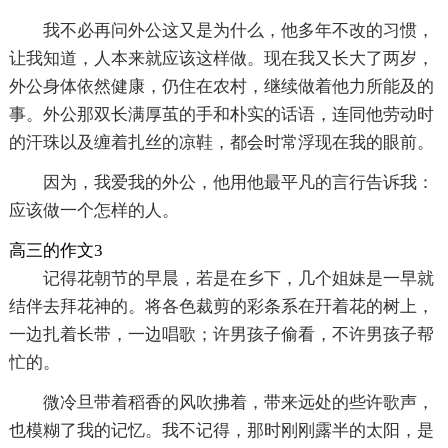
我不必再问外公这又是为什么，他多年不改的习惯，
让我知道，人本来就应该这样做。现在我又长大了两岁，
外公身体依然健康，仍住在农村，继续做着他力所能及的
事。外公那双长满厚茧的手和朴实的话语，连同他劳动时
的汗珠以及缠着扎丝的凉鞋，都会时常浮现在我的眼前。
因为，我爱我的外公，他用他最平凡的言行告诉我：
应该做一个怎样的人。
高三的作文3
记得花朝节的早晨，若是在乡下，几个姐妹是一早就
结伴去拜花神的。将各色裁剪的彩条系在幵着花的树上，
一边扎着长带，一边唱歌；许男孩子偷看，不许男孩子帮
忙的。
微冷旦带着稻香的风吹拂着，带来远处的些许歌声，
也模糊了我的记忆。我不记得，那时刚刚露半的太阳，是