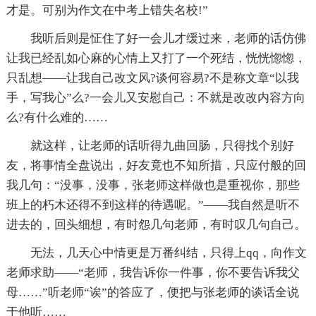
才是。可别为作文在中考上错失名校!”
我听后则是怔住了好一会儿才缓过来，老师的话仿佛
让我已经乱如心麻的心情上又打了一个死结，恍恍惚惚，
只乱想——让我自己改文风?谈何容易?不是称文章“以我
手，写我心”么?一会儿又安慰自己：不就是改改内容方向
么?有什么难的……
就这样，让老师的话听得九曲回肠，只得找个别好
友，将事情全盘说出，好友竟也不知所措，只应付般的回
我几句：“没事，没事，张老师这样做也是重视你，那些
班上的朽木还得不到这样的待遇呢。”——我自然是听不
进去的，回头细想，有时怨几句老师，有时叹几句自己。
无法，几天心中情更是万番纠结，只得上qq，向作文
老师求助——“老师，我告诉你一件事，你不要告诉我父
母……”听老师“诶”的答应了，便把与张老师的谈话全说
于他听……