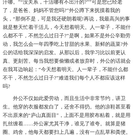
汗哪。”“没关系，干活哪有不出汗的?””可是您已经老
了，是爸爸、妈妈不管您吗?”外公蹲下来抚摸着我的
头，“那倒不是，可是我还硬朗着呢!再说，我最高兴的事
就是整天忙着干活儿，今天想着明天。人一辈子，不能什
么都不干，不然怎么过日子?”是啊，如果不是外公辛勤劳
动，我怎么会一年四季吃上甘甜的水果、新鲜的蔬菜?外
公的话给我深深的启发。从那以后，我学习比以前更认
真、更刻苦。每当我想要偷懒或者放弃时，外公的话就会
在我耳边响起：“今天想着明天。人一辈子，不能什么都
不干，不然怎么过日子?”难道我们每个人不都应该这样
吗?
外公不仅如此爱劳动，而且生活中非常节约，讲卫
生。他穿的衣服都发白了，还舍不得扔。他的凉鞋甚至看
不出原来的“庐山真面目”，上面不是用胶布粘着，就是用
扎丝缠着……外公家尤其干净，谁见了谁夸。就算是猪
圈、鸡舍，他每天都要扫上几遍，没有一点乱草和粪便。