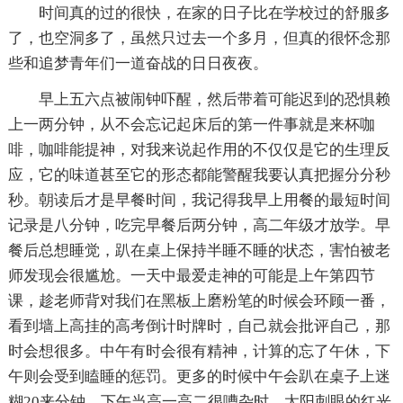
时间真的过的很快，在家的日子比在学校过的舒服多
了，也空洞多了，虽然只过去一个多月，但真的很怀念那
些和追梦青年们一道奋战的日日夜夜。
早上五六点被闹钟吓醒，然后带着可能迟到的恐惧赖
上一两分钟，从不会忘记起床后的第一件事就是来杯咖
啡，咖啡能提神，对我来说起作用的不仅仅是它的生理反
应，它的味道甚至它的形态都能警醒我要认真把握分分秒
秒。朝读后才是早餐时间，我记得我早上用餐的最短时间
记录是八分钟，吃完早餐后两分钟，高二年级才放学。早
餐后总想睡觉，趴在桌上保持半睡不睡的状态，害怕被老
师发现会很尴尬。一天中最爱走神的可能是上午第四节
课，趁老师背对我们在黑板上磨粉笔的时候会环顾一番，
看到墙上高挂的高考倒计时牌时，自己就会批评自己，那
时会想很多。中午有时会很有精神，计算的忘了午休，下
午则会受到瞌睡的惩罚。更多的时候中午会趴在桌子上迷
糊20来分钟。下午当高一高二很嘈杂时，太阳刺眼的红光