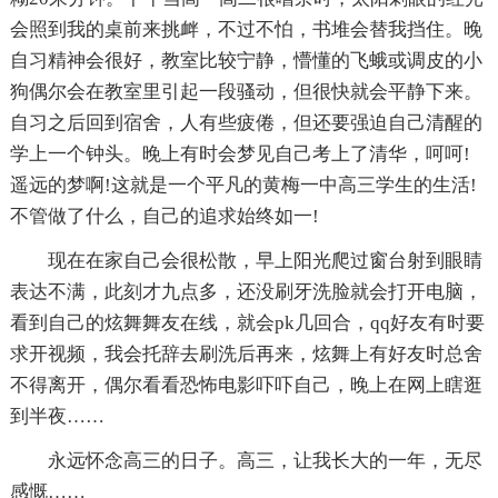
会照到我的桌前来挑衅，不过不怕，书堆会替我挡住。晚
自习精神会很好，教室比较宁静，懵懂的飞蛾或调皮的小
狗偶尔会在教室里引起一段骚动，但很快就会平静下来。
自习之后回到宿舍，人有些疲倦，但还要强迫自己清醒的
学上一个钟头。晚上有时会梦见自己考上了清华，呵呵!
遥远的梦啊!这就是一个平凡的黄梅一中高三学生的生活!
不管做了什么，自己的追求始终如一!
现在在家自己会很松散，早上阳光爬过窗台射到眼睛
表达不满，此刻才九点多，还没刷牙洗脸就会打开电脑，
看到自己的炫舞舞友在线，就会pk几回合，qq好友有时要
求开视频，我会托辞去刷洗后再来，炫舞上有好友时总舍
不得离开，偶尔看看恐怖电影吓吓自己，晚上在网上瞎逛
到半夜……
永远怀念高三的日子。高三，让我长大的一年，无尽
感慨……