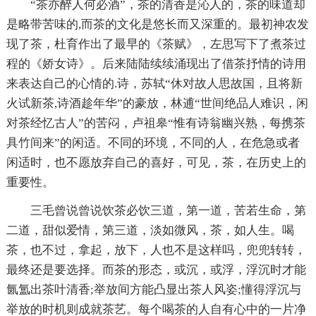
“茶亦醉人何必酒”，茶的清香是沁人的，茶的味道却
是略带苦味的,而茶的文化是悠长而又深重的。最初神农发
现了茶，杜育作出了最早的《茶赋》，左思写下了煮茶过
程的《娇女诗》。后来陆陆续续涌现出了借茶抒情的诗用
来表达自己的心情的.诗，苏轼“休对故人思故国，且将新
火试新茶,诗酒趁年华”的豪放，林逋“世间绝品人难识，闲
对茶经忆古人”的苦闷，卢祖皋“惟有诗翁幽兴熟，每携茶
具竹间来”的闲适。不同的环境，不同的人，在危急或者
闲适时，也不愿放弃自己的喜好，可见，茶，在历史上的
重要性。
三毛曾说曾说饮茶必饮三道，第一道，苦若生命，第
二道，甜似爱情，第三道，淡如微风，茶，如人生。喝
茶，也不过，拿起，放下，人也不是这样吗，兜兜转转，
最终还是要选择。而茶的形态，或沉，或浮，浮沉时才能
氤氲出茶叶清香;举放间方能凸显出茶人风姿;懂得浮沉与
举放的时机则成就茶艺。每个喝茶的人自有心中的一片净