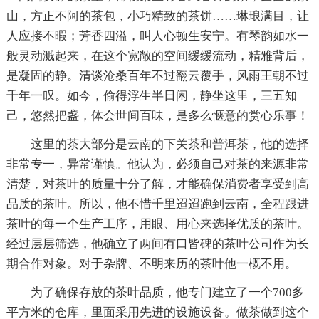
山，方正不阿的茶包，小巧精致的茶饼……琳琅满目，让
人应接不暇；芳香四溢，叫人心顿生安宁。有琴韵如水一
般灵动溅起来，在这个宽敞的空间缓缓流动，精雅背后，
是凝固的静。清谈沧桑百年不过翻云覆手，风雨王朝不过
千年一叹。如今，偷得浮生半日闲，静坐这里，三五知
己，悠然把盏，体会世间百味，是多么惬意的赏心乐事！
这里的茶大部分是云南的下关茶和普洱茶，他的选择
非常专一，异常谨慎。他认为，必须自己对茶的来源非常
清楚，对茶叶的质量十分了解，才能确保消费者享受到高
品质的茶叶。所以，他不惜千里迢迢跑到云南，全程跟进
茶叶的每一个生产工序，用眼、用心来选择优质的茶叶。
经过层层筛选，他确立了两间有口皆碑的茶叶公司作为长
期合作对象。对于杂牌、不明来历的茶叶他一概不用。
为了确保存放的茶叶品质，他专门建立了一个700多
平方米的仓库，里面采用先进的设施设备。做茶做到这个