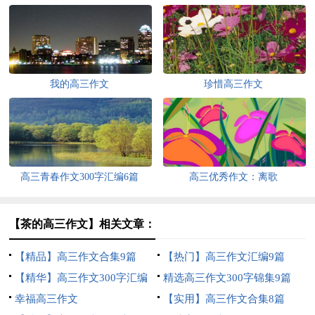
我的高三作文
珍惜高三作文
高三青春作文300字汇编6篇
高三优秀作文：离歌
【茶的高三作文】相关文章：
【精品】高三作文合集9篇
【热门】高三作文汇编9篇
【精华】高三作文300字汇编
精选高三作文300字锦集9篇
八篇
幸福高三作文
【实用】高三作文合集8篇