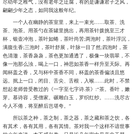
尽幼年之稚气，没有老年之迂腐，有的是谦谦君子之风，
翩翩少年之态，如同我这般年纪。
一个人在幽静的茶室里，来上一束光……取茶、洗
茶、泡茶。用茶勺在茶罐里挑出，再用茶针拨挑至三才
杯，银壶冲泡，茶叶如蜷，茶叶尚苦;两泡时，茶叶浮沉，
满腹生香;三泡时，茶叶舒展，叶脉一目了然;四泡时，茶
色清澈，茶香袅袅，茶色更加通透了，极像一块翡翠，不
像一泡那么浊，喝上一口，神思如茶香一样升至天际。再
闻杯盖之香，又与杯中茶香不同，杯盖的茶香偏淡且悠
远。抿上一口，闭目、舌尖、舌根，入喉……此时，不禁
想起老师曾受教过的《一字至七字诗.茶》:“茶。香叶，嫩
芽。慕诗容，受僧家。碾雕白玉，罗织红纱。……洗尽古
今人不倦，将至醉后岂堪夸。”
所以茶之种，茶之制，茶之器，茶之藏和茶之饮，各
有其术，各有其用，各有其情。茶对我一个这样不谙世事