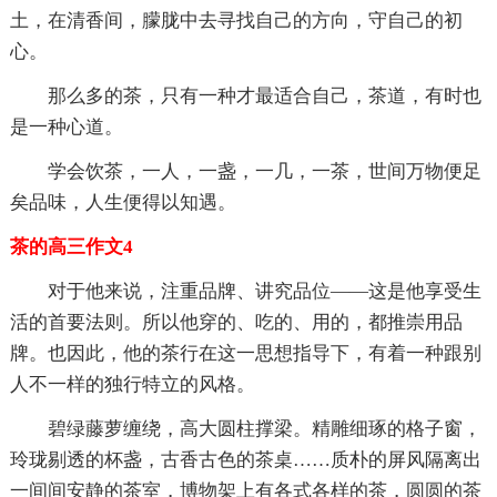
土，在清香间，朦胧中去寻找自己的方向，守自己的初
心。
那么多的茶，只有一种才最适合自己，茶道，有时也
是一种心道。
学会饮茶，一人，一盏，一几，一茶，世间万物便足
矣品味，人生便得以知遇。
茶的高三作文4
对于他来说，注重品牌、讲究品位——这是他享受生
活的首要法则。所以他穿的、吃的、用的，都推崇用品
牌。也因此，他的茶行在这一思想指导下，有着一种跟别
人不一样的独行特立的风格。
碧绿藤萝缠绕，高大圆柱撑梁。精雕细琢的格子窗，
玲珑剔透的杯盏，古香古色的茶桌……质朴的屏风隔离出
一间间安静的茶室，博物架上有各式各样的茶，圆圆的茶