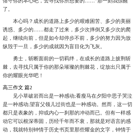
恪守你的本心吧，去寻找你所想要的……”那一刻我惊醒
了。
本心吗？成长的道路上多少的艰难困苦、多少的美丽
诱惑、多少的……都走了过来，多少次摔倒又多少次的爬
起，继续向前，但是如今却停步不前，多少的努力因为放
纵毁于一旦，多少的成就因为盲目化为飞灰。
勇士，斩断面前的一切羁绊，在成长的道路上披荆斩
棘，去寻找只属于你的那朵璀璨的荆棘花，绽放出只属于
你的耀眼光华吧！
高三作文 篇2
见小草破岩而出是一种感动;看瘦马在夕阳中思子哭泣
是一种感动;望盲父领儿过街也是一种感动。然而，这一切
都只是表象的，抑或内心一刹那的冲动而已。但有一样感
动它可以根深蒂固，历经千年而不衰，那就是对语言的感
动，我就特别钟情于历史书页里那些耀金的文字，钟情于