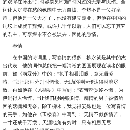
的双眸在吟出“别时容易见时难”时闪过的无奈与忧伤。全
词让人沉浸在愁的氛围中无力自拔。李煜不是一位好皇
帝，但他是一位大才子，他没有建立霸业，但他在中国的
词坛上成就了辉煌。或许几千年以后，人们可以忘了其它
的君主，可李煜永不会被淡去，因他的愁情。
春情
在中国的诗词里，写春情的很多，柳永就是其中的杰
出代表，他的词作总能把一幅清晰的图画展现在读者的眼
前。如《雨霖铃》中的：“执手相看泪眼，竟无语凝
噎。”它把那种分别时惆怅、无助的神情传达得淋漓尽
致。再如他在《风栖梧》中写到：“衣带渐宽终不悔，为
伊消得人憔悴。”让我们想到那多情、痴情的男子被情所
困的落魄和无奈。除了柳永，我觉得晏殊也是一位写春情
的高手，如他在《玉楼春》中写到：“无情不似多情苦，
一寸还成千万缕，天涯地角有穷时，只有相思无尽