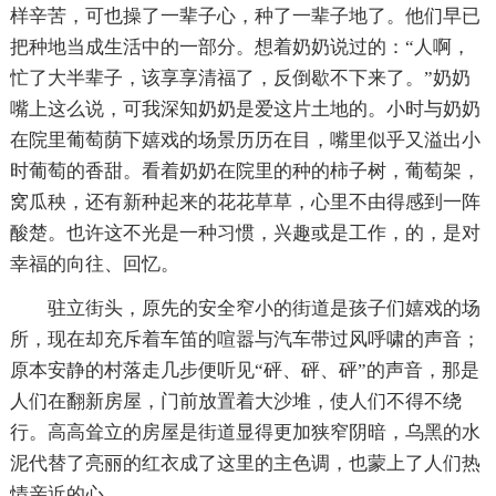
样辛苦，可也操了一辈子心，种了一辈子地了。他们早已
把种地当成生活中的一部分。想着奶奶说过的：“人啊，
忙了大半辈子，该享享清福了，反倒歇不下来了。”奶奶
嘴上这么说，可我深知奶奶是爱这片土地的。小时与奶奶
在院里葡萄荫下嬉戏的场景历历在目，嘴里似乎又溢出小
时葡萄的香甜。看着奶奶在院里的种的柿子树，葡萄架，
窝瓜秧，还有新种起来的花花草草，心里不由得感到一阵
酸楚。也许这不光是一种习惯，兴趣或是工作，的，是对
幸福的向往、回忆。
驻立街头，原先的安全窄小的街道是孩子们嬉戏的场
所，现在却充斥着车笛的喧嚣与汽车带过风呼啸的声音；
原本安静的村落走几步便听见“砰、砰、砰”的声音，那是
人们在翻新房屋，门前放置着大沙堆，使人们不得不绕
行。高高耸立的房屋是街道显得更加狭窄阴暗，乌黑的水
泥代替了亮丽的红衣成了这里的主色调，也蒙上了人们热
情亲近的心。