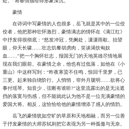
处。”将春情描绘得形象深沉。
豪情
在诗词中写豪情的人也很多，岳飞就是其中的一位佼
佼者，他把那种壮怀激烈，豪情满志的情怀在《满江红》
中抒发得很彻底：“怒发冲冠，凭阑处，潇潇雨歇。抬望
眼，仰天长啸……壮志饥餐胡虏肉，笑谈渴饮匈奴
血……”把一个胸怀壮志，报国无门的天地英雄尽情地展
现在我们眼前。在豪情之余，他也有过低落，如他在《小
重山》中这样写到：“昨夜寒蛩不住鸣，惊回千里梦，已
三更。起来独自绕阶行。人悄悄，帘外月胧明……欲将心
事付瑶琴。知音少，弦断有谁听?”这里流露出的是无法遮
挡的落寞与伤感，但不能就此认为他不是一位充满豪情的
爱国大将。相反，这恰恰给他的豪情增添了感人的情韵。
岳飞的豪情犹如空旷的草原和天地相融，而另一位善
于抒发豪情的大师苏轼则把它表现为另一种孤傲与无奈。