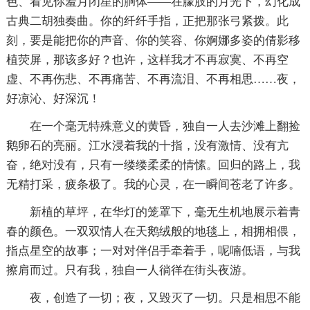
色、看见你羞月闭星的胴体——在朦肢的月光下，幻化成
古典二胡独奏曲。你的纤纤手指，正把那张弓紧拨。此
刻，要是能把你的声音、你的笑容、你婀娜多姿的倩影移
植荧屏，那该多好？也许，这样我才不再寂寞、不再空
虚、不再伤悲、不再痛苦、不再流泪、不再相思……夜，
好凉沁、好深沉！
在一个毫无特殊意义的黄昏，独自一人去沙滩上翻捡
鹅卵石的亮丽。江水浸着我的十指，没有激情、没有亢
奋，绝对没有，只有一缕缕柔柔的情愫。回归的路上，我
无精打采，疲条极了。我的心灵，在一瞬间苍老了许多。
新植的草坪，在华灯的笼罩下，毫无生机地展示着青
春的颜色。一双双情人在天鹅绒般的地毯上，相拥相偎，
指点星空的故事；一对对伴侣手牵着手，呢喃低语，与我
擦肩而过。只有我，独自一人徜徉在街头夜游。
夜，创造了一切；夜，又毁灭了一切。只是相思不能