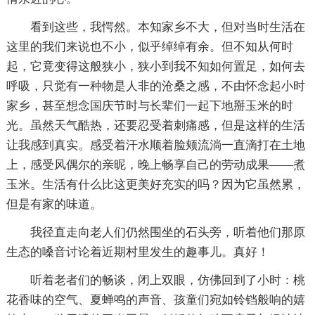
看到这些，我愕然。本知家乡不大，但对当时生活在
这里的我们来说也不小，似乎绰绰有余。但不知从何时
起，它竟变得这般狭小，狭小到我不知如何置足，如何去
呼吸，只觉有一种物是人非的沧桑之感，不由怀念起小时
家乡，甚至想念国庆节时与长辈们一起下地掰玉米的时
光。虽然天气酷热，还要忍受着刺痛感，但是这样的生活
让我感到真实。感受着汗水顺着脸颊流淌一直滴打在土地
上，感受风偶尔的亲昵，晚上畅享自己的劳动成果——煮
玉米。生活有什么比这更美好充实的吗？因为它虽然累，
但是有家的味道。
我径直走向老人们仍然围坐的石头旁，听着他们那原
生态的嗓音讨论着近期村里发生的趣事儿。真好！
听着老者们的畅谈，闭上双眼，仿佛回到了小时：桃
花香味的空气、夏蝉鸣的声音、孩童们宛如铃铛般响的嬉