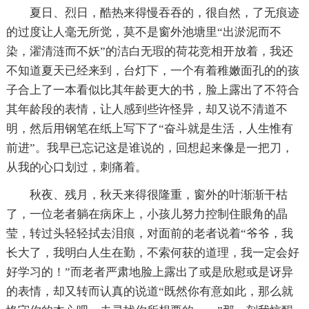
夏日、烈日，酷热来得慢吞吞的，很自然，了无痕迹
的过度让人毫无所觉，莫不是窗外池塘里“出淤泥而不
染，濯清涟而不妖”的洁白无瑕的荷花竞相开放着，我还
不知道夏天已经来到，台灯下，一个有着稚嫩面孔的的孩
子合上了一本看似比其年龄更大的书，脸上露出了不符合
其年龄段的表情，让人感到些许怪异，却又说不清道不
明，然后用钢笔在纸上写下了“奋斗就是生活，人生惟有
前进”。我早已忘记这是谁说的，回想起来像是一把刀，
从我的心口划过，刺痛着。
秋夜、残月，秋天来得很隆重，窗外的叶渐渐干枯
了，一位老者躺在病床上，小孩儿努力控制住眼角的晶
莹，转过头轻轻拭去泪痕，对面前的老者说着“爷爷，我
长大了，我明白人生在勤，不索何获的道理，我一定会好
好学习的！”而老者严肃地脸上露出了或是欣慰或是讶异
的表情，却又转而认真的说道“既然你有意如此，那么就