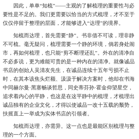
因此，单单“知梳”——主观的了解梳理的重要性与必
要性是不足的。我们更需要以恰当的方式梳理，才不至于
仅仅停留于整理的层面，才能够进入“达理”的境界。
知梳而达理，首先需要“静”。书非借不可读，理非静
不可梳。毫无疑问，梳理需要一个静的环境，倘若身处闹
市，再如何梳理，也只能“剪不断理还乱”。外在的清净自
不必多说，更为难能可贵的是一种内在的清净。就像诚品
书店的创始人吴清友先生，在诚品连续十五年亏损不止
时，在其本该焦头烂额、汲汲于解决方案时，他却在书海
中同赫尔曼·黑塞畅谈哲思，同史蒂芬孙·霍金仰望星空，
追求着内心的平静，也这是在这平静中的梳理，才梳理出
诚品独有的企业文化，才得以使诚品一改十五载的颓势，
扶摇直上一举成为实体书店的引领者。
知梳而达理，亦需异。这一点也是最能区别梳理与整
理的一个方面。