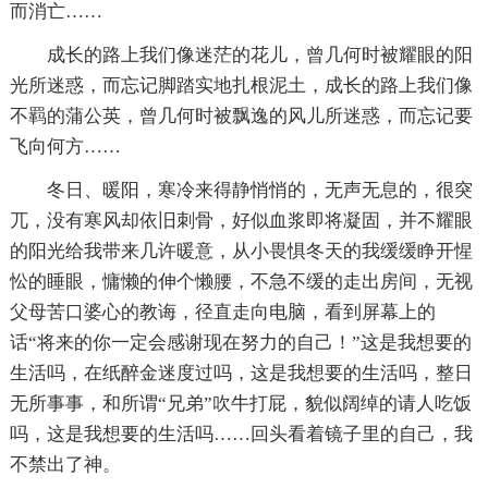
而消亡……
成长的路上我们像迷茫的花儿，曾几何时被耀眼的阳
光所迷惑，而忘记脚踏实地扎根泥土，成长的路上我们像
不羁的蒲公英，曾几何时被飘逸的风儿所迷惑，而忘记要
飞向何方……
冬日、暖阳，寒冷来得静悄悄的，无声无息的，很突
兀，没有寒风却依旧刺骨，好似血浆即将凝固，并不耀眼
的阳光给我带来几许暖意，从小畏惧冬天的我缓缓睁开惺
忪的睡眼，慵懒的伸个懒腰，不急不缓的走出房间，无视
父母苦口婆心的教诲，径直走向电脑，看到屏幕上的
话“将来的你一定会感谢现在努力的自己！”这是我想要的
生活吗，在纸醉金迷度过吗，这是我想要的生活吗，整日
无所事事，和所谓“兄弟”吹牛打屁，貌似阔绰的请人吃饭
吗，这是我想要的生活吗……回头看着镜子里的自己，我
不禁出了神。