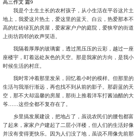
高三作文 篇9
我是个土生土长的农村孩子，从小生活在平谷这片土
地上，我爱这片热土，爱这里的蓝天、白云，热爱那本不
高的红砖绿瓦的房屋，爱家家户户的庭院，爱狭窄的街道
上街坊四邻的欢声笑语。
我隔着厚厚的玻璃窗，透过黑压压的云彩，越过一座
座楼宇，盯着远处灰色的天空。那是我家的方向，是我小
时候生活的村庄。
我时常冲着那里发呆，回忆着小时的模样。但那里的
生活与我渐行渐远，再也找不到从前的影子。那蔚蓝的天
空，那不大却温馨的房屋，那街上推着洋车打酱油醋的大
爷……这些全都不复存在了。
乡里搞发展建设，把地占了，虽说农民们的腰包都富
了起来，家家户户建起了二层小洋楼，但人们的生活好像
并没有变得更快乐。因为人们没了地，虽说不用像先前那