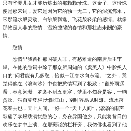
只有华夏儿女才能历炼出的那颗颗珍珠。这金子、这珍珠
便是那宋词，爱它是因为它的独一无二，它的深沉隽永，
它那流水般灵动、白纱般飘逸、飞花般轻柔的感情。就像
那物是人非的愁情，温婉缠绵的春情和那壮志未酬的豪
情。
愁情
愁情里我首推那国破人非，有愁难遣的南唐后主李
煜。在他的愁词中除了那众所周知的《虞美人》中脍炙人
口的“问君能有几多愁，恰似一江春水向东流。”之外，我
觉得他在《浪淘沙》中也把愁情写到了极致：“窗外雨潺
潺，春意阑珊。罗衾不耐五更寒，梦里不知身是客，一晌
贪欢。独自莫凭栏!无限江山，别时容易见时难。流水落
花春去也，天上人间。”好一个“天上人间”，潺潺的雨声
敲痛了李煜载满忧愁的心，身在异国他乡，只能将昔日的
欢乐在梦中上演。在那斑驳的栏杆旁，我仿佛也看到了他