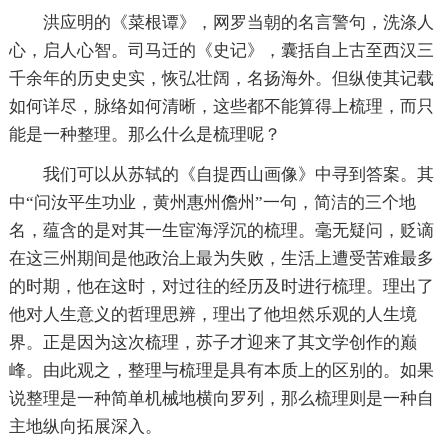
洪应明的《菜根谭》，网罗当朝的名言警句，洗涤人
心，启人心智。司马迁的《史记》，囊括自上古至西汉三
千余年的历史史实，恢弘壮阔，名扬海外。但纵使其记载
如何详尽，脉络如何清晰，这些都不能算得上梳理，而只
能是一种整理。那么什么是梳理呢？
我们可以从苏轼的《自提西山画像》中寻到答案。其
中“问汝平生功业，黄州惠州儋州”一句，简洁的三个地
名，蕴含的是对其一生宦海浮沉的梳理。毫无疑问，贬谪
在这三州期间是他政治上最为失败，生活上遭受苦难最多
的时期，他在这时，对过往的经历及时进行梳理。理出了
他对人生意义的哲理思辨，理出了他坦然乐观的人生境
界。正是因为这次梳理，苏子才迎来了其文学创作的巅
峰。由此观之，整理与梳理是具有本质上的区别的。如果
说整理是一种简单机械地横向罗列，那么梳理则是一种自
主地纵向拓展深入。