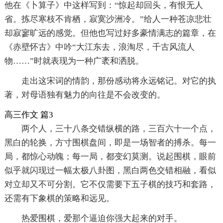
他在《卜算子》中这样写到：“惊起却回头，有恨无人
省。拣尽寒枝不肯栖，寂寞沙洲冷。”给人一种苍凉悲壮
却寂寥旷远的感觉。但他也写过好多豪情满志的篇章，在
《赤壁怀古》中吟“大江东去，浪淘尽，千古风流人
物……”时就表现为一种广袤和洒脱。
走出这宋词的情韵，那份感动将永远铭记。对它的执
著，对母语独有魅力的向往是不会改变的。
高三作文 篇3
两个人，三十八条交错纵横的路，三百六十一个点，
黑白的轮换，方寸围棋盘间，即是一场智者的搏杀。每一
局，都惊心动魄；每一局，都变幻莫测。说起围棋，眼前
似乎就闪现过一幅太极八卦图，黑白两色交错相融，看似
对立却又不可分割。它不仅需要下五子棋的技巧和套路，
还需有下象棋的策略和远见。
热爱围棋，爱那个逼迫你强大起来的对手。