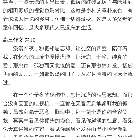
笑声，一览无遗的玉米田景，低矮的红砖瓦房子与绿油油
的稻田形成的视觉色彩对比，这就是乡村的淳朴景色，有
着浓浓人情味的乡村，仿佛一切都没变。这是大多父母的
童年回忆，是大多现代人已遗忘的生活。
高三作文 篇10
漫漫长夜，独把相思忘却。让徒空的四壁，陪伴着
我，在忆念的江流中慢慢潜游。那清凉、干净、纯真的
爱；那忠贞、孤独而又悲怆的爱；还有那激情奔发、恬然
美丽的爱……一如那散淡的曰子，从岁月濡湿的河床上流
过。
在一个个子夜的感伤中，想把沉潜的相思忘却。而那
台没有画面的电视机，一直都在无音无息地紧盯我的孤
独，虽然它毫无恶意。脑海中，那一刻全是你的音容笑
貌：冥冥中看见你额头的霞色、看见你鲜润的红唇、看见
你天真烂漫的笑容、看见你飘飘秀发在山野小径迷漫颜