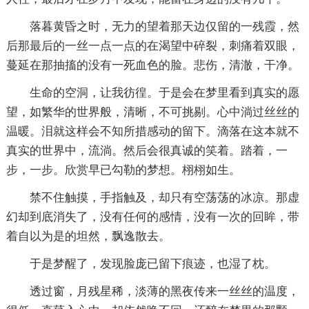
落暮黄昏之时，无力的望着那天边仅留的一残霞，然
后那最后的一丝一点一点的在渴望中碎裂，刺痛着双眼，
蔓延在那抽搐的没有一死血色的脸。悲伤，清澈，干净。
生命的空洞，让我彷徨。于是会在梦里看到真实的愿
望，如繁华的世界般，清晰，不可挑剔。心中淌过丝丝的
温暖。泪就这样会不知所措感动的留下。滴落在这本就不
真实的世界中，流淌。然后会很真诚的笑着。踏着，一
步，一步。欣赏早已勾勒的梦想。栩栩如生。
禁不住触摸，手指触及，却只有空荡荡的冰凉。那虚
幻却到底消失了，没有任何的感情，没有一次的回眸，带
着自以为是的坦然，飘逸散去。
于是梦醒了，发现脸庞已留下痕迹，也湿了枕。
透过窗，月残星稀，淡薄的黑夜传来一丝丝的温度，