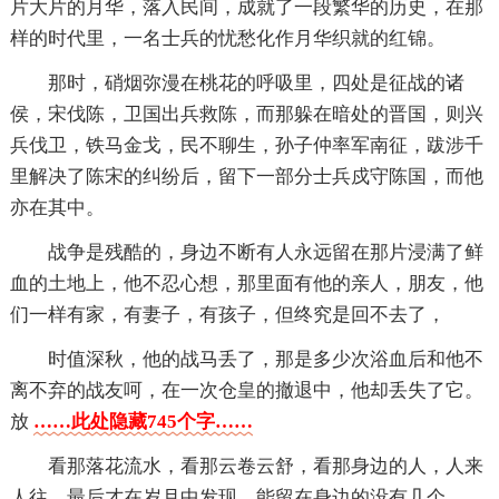
片大片的月华，落入民间，成就了一段繁华的历史，在那
样的时代里，一名士兵的忧愁化作月华织就的红锦。
那时，硝烟弥漫在桃花的呼吸里，四处是征战的诸
侯，宋伐陈，卫国出兵救陈，而那躲在暗处的晋国，则兴
兵伐卫，铁马金戈，民不聊生，孙子仲率军南征，跋涉千
里解决了陈宋的纠纷后，留下一部分士兵戍守陈国，而他
亦在其中。
战争是残酷的，身边不断有人永远留在那片浸满了鲜
血的土地上，他不忍心想，那里面有他的亲人，朋友，他
们一样有家，有妻子，有孩子，但终究是回不去了，
时值深秋，他的战马丢了，那是多少次浴血后和他不
离不弃的战友呵，在一次仓皇的撤退中，他却丢失了它。
放
……此处隐藏745个字……
看那落花流水，看那云卷云舒，看那身边的人，人来
人往，最后才在岁月中发现，能留在身边的没有几个。