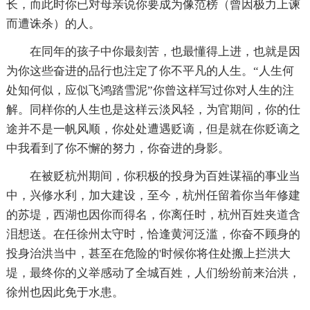
长，而此时你已对母亲说你要成为像范榜（曾因极力上谏
而遭诛杀）的人。
在同年的孩子中你最刻苦，也最懂得上进，也就是因
为你这些奋进的品行也注定了你不平凡的人生。“人生何
处知何似，应似飞鸿踏雪泥”你曾这样写过你对人生的注
解。同样你的人生也是这样云淡风轻，为官期间，你的仕
途并不是一帆风顺，你处处遭遇贬谪，但是就在你贬谪之
中我看到了你不懈的努力，你奋进的身影。
在被贬杭州期间，你积极的投身为百姓谋福的事业当
中，兴修水利，加大建设，至今，杭州任留着你当年修建
的苏堤，西湖也因你而得名，你离任时，杭州百姓夹道含
泪想送。在任徐州太守时，恰逢黄河泛滥，你奋不顾身的
投身治洪当中，甚至在危险的'时候你将住处搬上拦洪大
堤，最终你的义举感动了全城百姓，人们纷纷前来治洪，
徐州也因此免于水患。