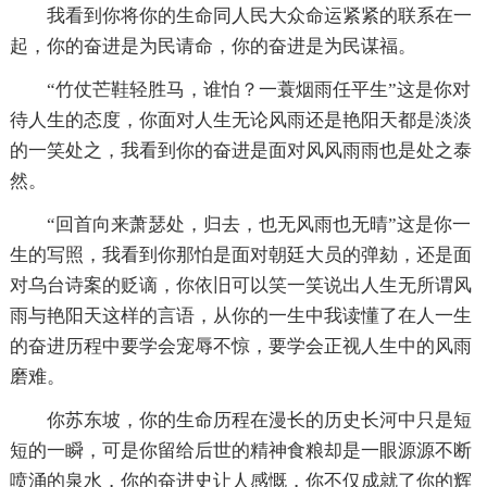
我看到你将你的生命同人民大众命运紧紧的联系在一
起，你的奋进是为民请命，你的奋进是为民谋福。
“竹仗芒鞋轻胜马，谁怕？一蓑烟雨任平生”这是你对
待人生的态度，你面对人生无论风雨还是艳阳天都是淡淡
的一笑处之，我看到你的奋进是面对风风雨雨也是处之泰
然。
“回首向来萧瑟处，归去，也无风雨也无晴”这是你一
生的写照，我看到你那怕是面对朝廷大员的弹劾，还是面
对乌台诗案的贬谪，你依旧可以笑一笑说出人生无所谓风
雨与艳阳天这样的言语，从你的一生中我读懂了在人一生
的奋进历程中要学会宠辱不惊，要学会正视人生中的风雨
磨难。
你苏东坡，你的生命历程在漫长的历史长河中只是短
短的一瞬，可是你留给后世的精神食粮却是一眼源源不断
喷涌的泉水，你的奋进史让人感慨，你不仅成就了你的辉