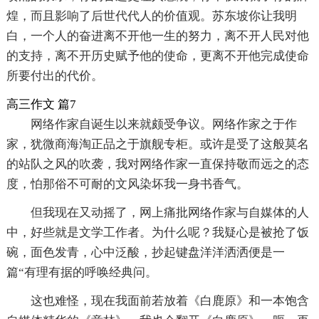
煌，而且影响了后世代代人的价值观。苏东坡你让我明
白，一个人的奋进离不开他一生的努力，离不开人民对他
的支持，离不开历史赋予他的使命，更离不开他完成使命
所要付出的代价。
高三作文 篇7
网络作家自诞生以来就颇受争议。网络作家之于作
家，犹微商海淘正品之于旗舰专柜。或许是受了这般莫名
的站队之风的吹袭，我对网络作家一直保持敬而远之的态
度，怕那俗不可耐的文风染坏我一身书香气。
但我现在又动摇了，网上痛批网络作家与自媒体的人
中，好些就是文学工作者。为什么呢？我疑心是被抢了饭
碗，面色发青，心中泛酸，抄起键盘洋洋洒洒便是一
篇“有理有据的呼唤经典问。
这也难怪，现在我面前若放着《白鹿原》和一本饱含