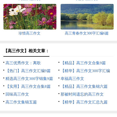
珍惜高三作文
高三青春作文300字汇编6篇
【高三作文】相关文章：
高三优秀作文：离歌
【精品】高三作文合集9篇
【热门】高三作文汇编9篇
【精华】高三作文300字汇编
精选高三作文300字锦集9篇
八篇
幸福高三作文
【实用】高三作文合集8篇
【精品】高三作文集锦六篇
回味高三作文
那被时间遗忘的高三作文
高三作文集锦五篇
【精华】高三作文汇总九篇