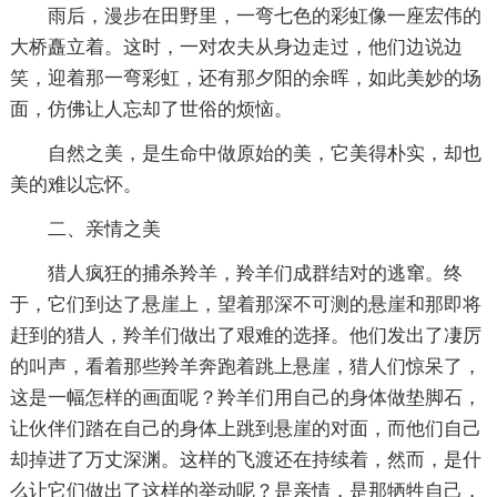
雨后，漫步在田野里，一弯七色的彩虹像一座宏伟的
大桥矗立着。这时，一对农夫从身边走过，他们边说边
笑，迎着那一弯彩虹，还有那夕阳的余晖，如此美妙的场
面，仿佛让人忘却了世俗的烦恼。
自然之美，是生命中做原始的美，它美得朴实，却也
美的难以忘怀。
二、亲情之美
猎人疯狂的捕杀羚羊，羚羊们成群结对的逃窜。终
于，它们到达了悬崖上，望着那深不可测的悬崖和那即将
赶到的猎人，羚羊们做出了艰难的选择。他们发出了凄厉
的叫声，看着那些羚羊奔跑着跳上悬崖，猎人们惊呆了，
这是一幅怎样的画面呢？羚羊们用自己的身体做垫脚石，
让伙伴们踏在自己的身体上跳到悬崖的对面，而他们自己
却掉进了万丈深渊。这样的飞渡还在持续着，然而，是什
么让它们做出了这样的举动呢？是亲情，是那牺牲自己，