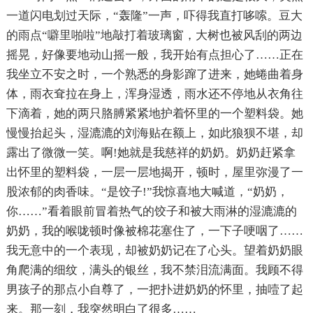
一道闪电划过天际，“轰隆”一声，吓得我直打哆嗦。豆大
的雨点“噼里啪啦”地敲打着玻璃窗，大树也被风刮的两边
摇晃，好像要地动山摇一般，我开始有点担心了……正在
我坐立不安之时，一个熟悉的身影蹿了进来，她蜷曲着身
体，雨衣耷拉在身上，浑身湿透，雨水还不停地从衣角往
下滴着，她的两只胳膊紧紧地护着怀里的一个塑料袋。她
慢慢抬起头，湿漉漉的刘海贴在额上，如此狼狈不堪，却
露出了微微一笑。啊!她就是我慈祥的奶奶。奶奶赶紧拿
出怀里的塑料袋，一层一层地揭开，顿时，屋里弥漫了一
股浓郁的肉香味。“是饺子!”我惊喜地大喊道，“奶奶，
你……”看着眼前冒着热气的饺子和被大雨淋的湿漉漉的
奶奶，我的喉咙顿时像被棉花塞住了，一下子哽咽了……
我无意中的一个表现，却被奶奶记在了心头。望着奶奶眼
角爬满的细纹，满头的银丝，我不禁泪流满面。我顾不得
男孩子的那点小自尊了，一把扑进奶奶的怀里，抽噎了起
来。那一刻，我突然明白了很多……