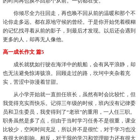
的时间再也换不回那个从前。一切都在变。
你倾尽全力往回走，再也唤不回从前的温暖和那个不
论你走多远。都在原地守候的曾经。于是你开始凭着模糊
的记忆找寻着从前的影子，到最后才发现。以后还会遇到
更多的人，却再无人像他。
高一成长作文 篇5
成长就犹如行驶在海洋中的航船，会有风平浪静，却
也无法避免惊涛骇浪。回顾走过的路，坎坷中夹杂着充
实，苦涩中弥漫着甘甜。
从小学开始就一直担任班长，虽然有时会比较忙，但
我觉得充实而快乐。记得三年级的时候，班内没有记律委
员和卫生委员，我变得到了“老班”的重用，一人任三职。
职务虽然是多了点，但由于当时学习任务不是很重，课业
比较少，空闲时间充足，所以并不是很忙，对于学习也没
有很大的影响。相反，对于我的学习和管理能力还有很大