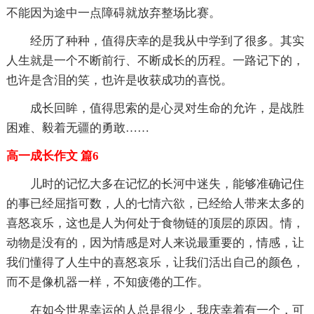
不能因为途中一点障碍就放弃整场比赛。
经历了种种，值得庆幸的是我从中学到了很多。其实
人生就是一个不断前行、不断成长的历程。一路记下的，
也许是含泪的笑，也许是收获成功的喜悦。
成长回眸，值得思索的是心灵对生命的允许，是战胜
困难、毅着无疆的勇敢……
高一成长作文 篇6
儿时的记忆大多在记忆的长河中迷失，能够准确记住
的事已经屈指可数，人的七情六欲，已经给人带来太多的
喜怒哀乐，这也是人为何处于食物链的顶层的原因。情，
动物是没有的，因为情感是对人来说最重要的，情感，让
我们懂得了人生中的喜怒哀乐，让我们活出自己的颜色，
而不是像机器一样，不知疲倦的工作。
在如今世界幸运的人总是很少，我庆幸着有一个，可