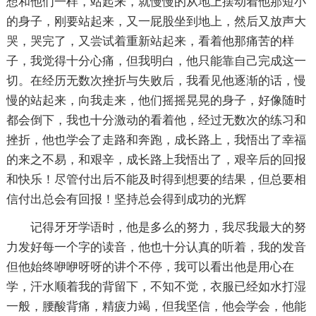
想和他们一样，站起来，就慢慢的从地上摆动着他那短小
的身子，刚要站起来，又一屁股坐到地上，然后又放声大
哭，哭完了，又尝试着重新站起来，看着他那痛苦的样
子，我觉得十分心痛，但我明白，他只能靠自己完成这一
切。在经历无数次挫折与失败后，我看见他逐渐的话，慢
慢的站起来，向我走来，他们摇摇晃晃的身子，好像随时
都会倒下，我也十分激动的看着他，经过无数次的练习和
挫折，他也学会了走路和奔跑，成长路上，我悟出了幸福
的来之不易，和艰辛，成长路上我悟出了，艰辛后的回报
和快乐！尽管付出后不能及时得到想要的结果，但总要相
信付出总会有回报！坚持总会得到成功的光辉
记得牙牙学语时，他是多么的努力，我尽我最大的努
力发好每一个字的读音，他也十分认真的听着，我的发音
但他始终咿咿呀呀的讲个不停，我可以看出他是用心在
学，汗水顺着我的背留下，不知不觉，衣服已经如水打湿
一般，腰酸背痛，精疲力竭，但我坚信，他会学会，他能