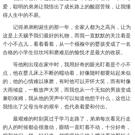
爱，聪明的弟弟让我悟出了成长路上的酸甜苦辣，让我懂
得人生中的不易。
记得弟弟刚诞生的那一年，全家人都为之高兴，让为
这是上天赐予我们最好的礼物，而我一直默默的关注着是
个小不点儿，看着看着，从一个襁褓中的婴孩变成了一名
合格的小学生但坎坷和磨难后的愉悦才是最大的收获。
等他刚出现在家中时，我用好奇的眼光盯着是个小不
点，他在婴儿床上不断的蠕动着，好像随时都要站起来似
的，他的心情难以琢磨，有时他可以开怀大笑，而有时像
大雨倾盆，一般放声大哭，而我也从一个无知的男孩变成
兼职保姆，我从他的哭声中可以知道他想干什么，这也让
我悟出了父母当年的艰辛，也代表着爱和付出。
最艰难的时刻莫过于学习走路了，弟弟每次看见行走
的人的时候都会很激动，眼睛一直盯着不动，十分好奇，