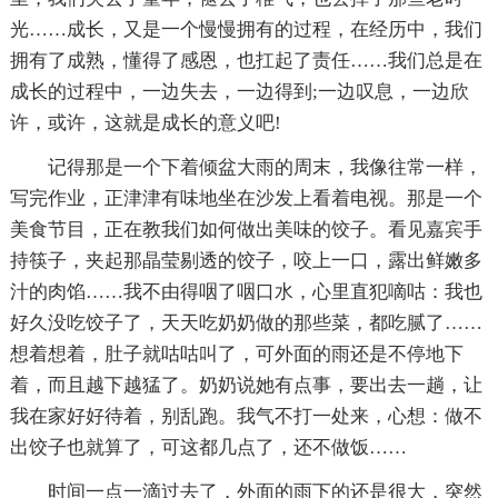
光……成长，又是一个慢慢拥有的过程，在经历中，我们
拥有了成熟，懂得了感恩，也扛起了责任……我们总是在
成长的过程中，一边失去，一边得到;一边叹息，一边欣
许，或许，这就是成长的意义吧!
记得那是一个下着倾盆大雨的周末，我像往常一样，
写完作业，正津津有味地坐在沙发上看着电视。那是一个
美食节目，正在教我们如何做出美味的饺子。看见嘉宾手
持筷子，夹起那晶莹剔透的饺子，咬上一口，露出鲜嫩多
汁的肉馅……我不由得咽了咽口水，心里直犯嘀咕：我也
好久没吃饺子了，天天吃奶奶做的那些菜，都吃腻了……
想着想着，肚子就咕咕叫了，可外面的雨还是不停地下
着，而且越下越猛了。奶奶说她有点事，要出去一趟，让
我在家好好待着，别乱跑。我气不打一处来，心想：做不
出饺子也就算了，可这都几点了，还不做饭……
时间一点一滴过去了，外面的雨下的还是很大，突然