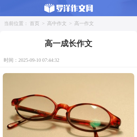
当前位置：
首页
>
高中作文
>
高一作文
高一成长作文
时间：2025-09-10 07:44:32