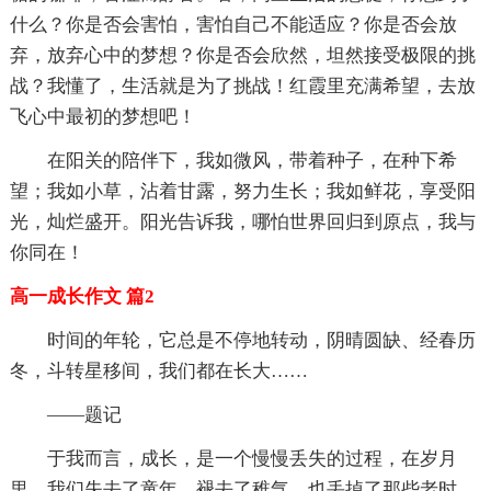
什么？你是否会害怕，害怕自己不能适应？你是否会放
弃，放弃心中的梦想？你是否会欣然，坦然接受极限的挑
战？我懂了，生活就是为了挑战！红霞里充满希望，去放
飞心中最初的梦想吧！
在阳关的陪伴下，我如微风，带着种子，在种下希
望；我如小草，沾着甘露，努力生长；我如鲜花，享受阳
光，灿烂盛开。阳光告诉我，哪怕世界回归到原点，我与
你同在！
高一成长作文 篇2
时间的年轮，它总是不停地转动，阴晴圆缺、经春历
冬，斗转星移间，我们都在长大……
——题记
于我而言，成长，是一个慢慢丢失的过程，在岁月
里，我们失去了童年，褪去了稚气，也丢掉了那些老时