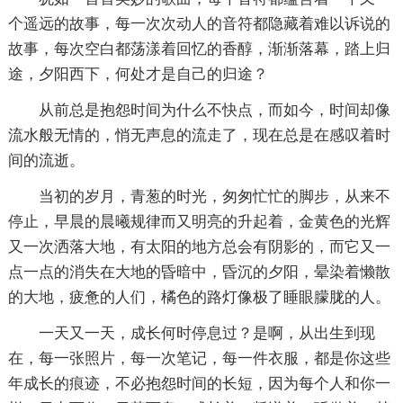
个遥远的故事，每一次次动人的音符都隐藏着难以诉说的
故事，每次空白都荡漾着回忆的香醇，渐渐落幕，踏上归
途，夕阳西下，何处才是自己的归途？
从前总是抱怨时间为什么不快点，而如今，时间却像
流水般无情的，悄无声息的流走了，现在总是在感叹着时
间的流逝。
当初的岁月，青葱的时光，匆匆忙忙的脚步，从来不
停止，早晨的晨曦规律而又明亮的升起着，金黄色的光辉
又一次洒落大地，有太阳的地方总会有阴影的，而它又一
点一点的消失在大地的昏暗中，昏沉的夕阳，晕染着懒散
的大地，疲惫的人们，橘色的路灯像极了睡眼朦胧的人。
一天又一天，成长何时停息过？是啊，从出生到现
在，每一张照片，每一次笔记，每一件衣服，都是你这些
年成长的痕迹，不必抱怨时间的长短，因为每个人和你一