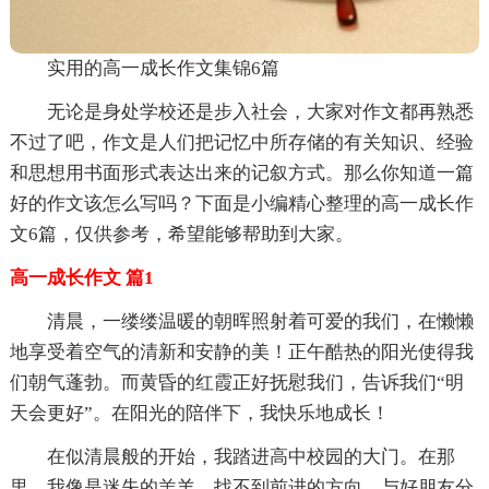
实用的高一成长作文集锦6篇
无论是身处学校还是步入社会，大家对作文都再熟悉
不过了吧，作文是人们把记忆中所存储的有关知识、经验
和思想用书面形式表达出来的记叙方式。那么你知道一篇
好的作文该怎么写吗？下面是小编精心整理的高一成长作
文6篇，仅供参考，希望能够帮助到大家。
高一成长作文 篇1
清晨，一缕缕温暖的朝晖照射着可爱的我们，在懒懒
地享受着空气的清新和安静的美！正午酷热的阳光使得我
们朝气蓬勃。而黄昏的红霞正好抚慰我们，告诉我们“明
天会更好”。在阳光的陪伴下，我快乐地成长！
在似清晨般的开始，我踏进高中校园的大门。在那
里，我像是迷失的羔羊，找不到前进的方向。与好朋友分