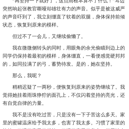
“再坚持一下就好了，这点雨根本算不了什么！”耳边
突然响起张教官嘶哑却雄壮有力的声音。似乎是被这威严
的声音吓到了，我立刻绷直了软着的双腿，身体保持前倾
状态，恢复到原来的模样。
但过不了一会儿，又继续偷懒了。
我在微微侧转头的同时，用眼角的余光偷瞄到边上的
同学仍保持着最初的模样，身体绷直，一看便感觉硬邦邦
的，如同拉满了的弓，蓄势待发。是的，她在坚持。
那么，我呢？
稍稍迟疑了一两秒，便恢复到原来的姿势继续了。我
觉得她挂着雨珠狰狞的面孔上，不仅闪着坚持的亮光，还
有自觉自律的力量。
我不是没有吃过苦，只是没有一下子苦这么多天。家
里的蜜罐温床给予我太多，也害了我太多。习惯了家里的