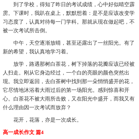
到了学校，得知了昨日的考试成绩，心中好似晴空霹
雳。下课时，我趴在桌上，默默想着：是不是应该改变学
习态度了，认真对待每一门学科。那就从现在做起吧，不
被一次考试所击倒。
中午，天空逐渐放晴，甚至还露出了一丝阳光。有了
新的希望，我认真地学习着。
放学，路遇那树白茶花，树下掉落的花瓣应该已经被
人扫走。刚从它身边经过，一个白的亮眼的颜色突然出
现。我立即返回，去白茶树中找到那一朵悄悄盛开的花，
它尽情地沐浴着大雨过后的第一场阳光。感到惊喜和开
心。白茶花不被大雨所击败，又在阳光中盛开，而我又有
什么理由因一次考试而放弃？
花开，花落，亦是一次成长。
高一成长作文 篇4