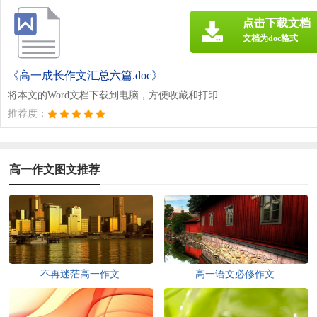
点击下载文档
文档为doc格式
《高一成长作文汇总六篇.doc》
将本文的Word文档下载到电脑，方便收藏和打印
推荐度：
高一作文图文推荐
不再迷茫高一作文
高一语文必修作文