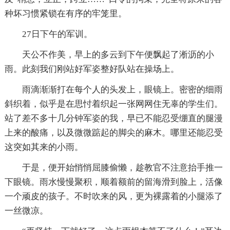
种坏习惯紧锁在有序的牢笼里。
27日下午的军训。
天公不作美，早上的多云到下午便飘起了淅沥的小
雨。此刻我们刚站好军姿整好队站在操场上。
雨滴渐渐打在每个人的头发上，眼镜上。密密的细雨
斜织着，似乎是在思忖着织起一张网网住无辜的学生们。
站了差不多十几分钟军姿的我，早已不能忍受绷直的腿漫
上来的酸痛，以及微微踮起的脚尖的麻木。哪里还能忍受
这突如其来的小雨。
于是，便开始悄悄屈膝偷懒，趁教官不注意抬手推一
下眼镜。雨水慢慢聚积，顺着额前的留海滑到脸上，活像
一个顽皮的孩子。不时吹来的风，更为裸露着的小腿添了
一丝微凉。