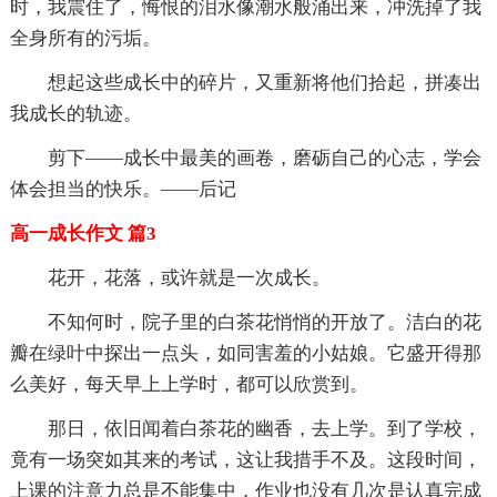
时，我震住了，悔恨的泪水像潮水般涌出来，冲洗掉了我
全身所有的污垢。
想起这些成长中的碎片，又重新将他们拾起，拼凑出
我成长的轨迹。
剪下——成长中最美的画卷，磨砺自己的心志，学会
体会担当的快乐。——后记
高一成长作文 篇3
花开，花落，或许就是一次成长。
不知何时，院子里的白茶花悄悄的开放了。洁白的花
瓣在绿叶中探出一点头，如同害羞的小姑娘。它盛开得那
么美好，每天早上上学时，都可以欣赏到。
那日，依旧闻着白茶花的幽香，去上学。到了学校，
竟有一场突如其来的考试，这让我措手不及。这段时间，
上课的注意力总是不能集中，作业也没有几次是认真完成