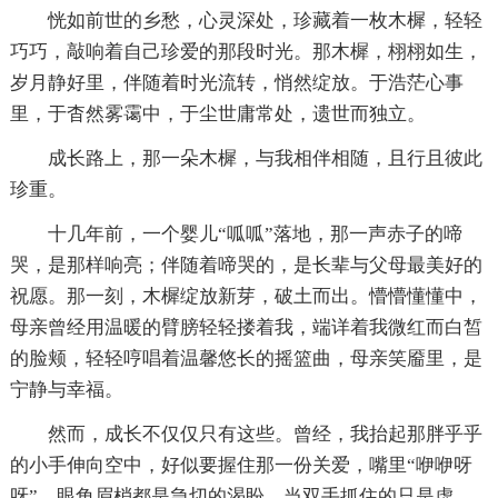
恍如前世的乡愁，心灵深处，珍藏着一枚木樨，轻轻
巧巧，敲响着自己珍爱的那段时光。那木樨，栩栩如生，
岁月静好里，伴随着时光流转，悄然绽放。于浩茫心事
里，于杳然雾霭中，于尘世庸常处，遗世而独立。
成长路上，那一朵木樨，与我相伴相随，且行且彼此
珍重。
十几年前，一个婴儿“呱呱”落地，那一声赤子的啼
哭，是那样响亮；伴随着啼哭的，是长辈与父母最美好的
祝愿。那一刻，木樨绽放新芽，破土而出。懵懵懂懂中，
母亲曾经用温暖的臂膀轻轻搂着我，端详着我微红而白皙
的脸颊，轻轻哼唱着温馨悠长的摇篮曲，母亲笑靥里，是
宁静与幸福。
然而，成长不仅仅只有这些。曾经，我抬起那胖乎乎
的小手伸向空中，好似要握住那一份关爱，嘴里“咿咿呀
呀”，眼角眉梢都是急切的渴盼。当双手抓住的只是虚