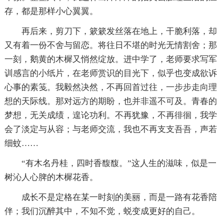
存，都是那样小心翼翼。
再后来，剪刀下，簌簌发丝落在地上，干脆利落，却
又有着一份不舍与留恋。将往日不堪的时光无情割舍；那
一刻，鹅黄的木樨又悄然绽放。进中学了，老师要求写军
训感言的小纸片，在老师赏识的目光下，似乎也变成欲诉
心事的素笺。我毅然决然，不再回首过往，一步步走向理
想的天际线。那对远方的期盼，也并非遥不可及。青春的
梦想，无关成绩，遑论功利。不再犹豫，不再徘徊，我学
会了淡定与从容；与老师交流，我也不再支支吾吾，声若
细蚊……
“有木名丹桂，四时香馥馥。”这人生的滋味，似是一
树沁人心脾的木樨花香。
成长不是定格在某一时刻的美丽，而是一路有花香陪
伴；我们沉醉其中，不知不觉，蜕变成更好的自己。