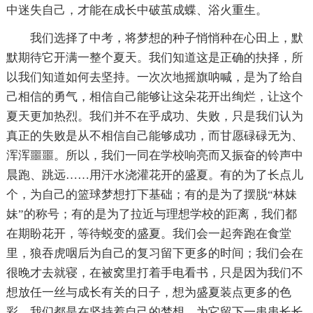
中迷失自己，才能在成长中破茧成蝶、浴火重生。
我们选择了中考，将梦想的种子悄悄种在心田上，默
默期待它开满一整个夏天。我们知道这是正确的抉择，所
以我们知道如何去坚持。一次次地摇旗呐喊，是为了给自
己相信的勇气，相信自己能够让这朵花开出绚烂，让这个
夏天更加热烈。我们并不在乎成功、失败，只是我们认为
真正的失败是从不相信自己能够成功，而甘愿碌碌无为、
浑浑噩噩。所以，我们一同在学校响亮而又振奋的铃声中
晨跑、跳远……用汗水浇灌花开的盛夏。有的为了长点儿
个，为自己的篮球梦想打下基础；有的是为了摆脱“林妹
妹”的称号；有的是为了拉近与理想学校的距离，我们都
在期盼花开，等待蜕变的盛夏。我们会一起奔跑在食堂
里，狼吞虎咽后为自己的复习留下更多的时间；我们会在
很晚才去就寝，在被窝里打着手电看书，只是因为我们不
想放任一丝与成长有关的日子，想为盛夏装点更多的色
彩。我们都是在坚持着自己的梦想，为它留下一串串长长