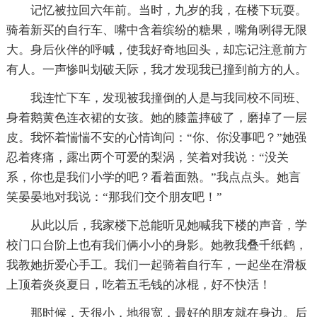
记忆被拉回六年前。当时，九岁的我，在楼下玩耍。
骑着新买的自行车、嘴中含着缤纷的糖果，嘴角咧得无限
大。身后伙伴的呼喊，使我好奇地回头，却忘记注意前方
有人。一声惨叫划破天际，我才发现我已撞到前方的人。
我连忙下车，发现被我撞倒的人是与我同校不同班、
身着鹅黄色连衣裙的女孩。她的膝盖摔破了，磨掉了一层
皮。我怀着惴惴不安的心情询问：“你、你没事吧？”她强
忍着疼痛，露出两个可爱的梨涡，笑着对我说：“没关
系，你也是我们小学的吧？看着面熟。”我点点头。她言
笑晏晏地对我说：“那我们交个朋友吧！”
从此以后，我家楼下总能听见她喊我下楼的声音，学
校门口台阶上也有我们俩小小的身影。她教我叠千纸鹤，
我教她折爱心手工。我们一起骑着自行车，一起坐在滑板
上顶着炎炎夏日，吃着五毛钱的冰棍，好不快活！
那时候，天很小，地很宽，最好的朋友就在身边。后