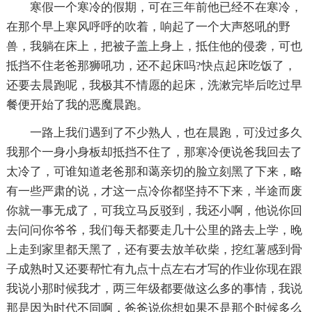
寒假一个寒冷的假期，可在三年前他已经不在寒冷，
在那个早上寒风呼呼的吹着，响起了一个大声怒吼的野
兽，我躺在床上，把被子盖上身上，抵住他的侵袭，可也
抵挡不住老爸那狮吼功，还不起床吗?快点起床吃饭了，
还要去晨跑呢，我极其不情愿的起床，洗漱完毕后吃过早
餐便开始了我的恶魔晨跑。
一路上我们遇到了不少熟人，也在晨跑，可没过多久
我那个一身小身板却抵挡不住了，那寒冷便说爸我回去了
太冷了，可谁知道老爸那和蔼亲切的脸立刻黑了下来，略
有一些严肃的说，才这一点冷你都坚持不下来，半途而废
你就一事无成了，可我立马反驳到，我还小啊，他说你回
去问问你爷爷，我们每天都要走几十公里的路去上学，晚
上走到家里都天黑了，还有要去放羊砍柴，挖红薯感到骨
子成熟时又还要帮忙有九点十点左右才写的作业你现在跟
我说小那时候我才，两三年级都要做这么多的事情，我说
那是因为时代不同啊，爸爸说你想如果不是那个时候多么