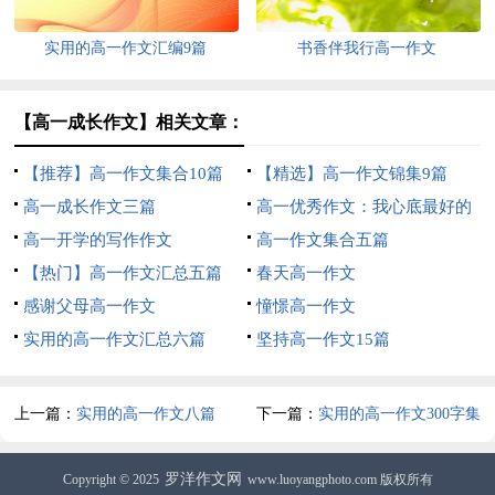
实用的高一作文汇编9篇
书香伴我行高一作文
【高一成长作文】相关文章：
【推荐】高一作文集合10篇
【精选】高一作文锦集9篇
高一成长作文三篇
高一优秀作文：我心底最好的
高一开学的写作作文
回忆
高一作文集合五篇
【热门】高一作文汇总五篇
春天高一作文
感谢父母高一作文
憧憬高一作文
实用的高一作文汇总六篇
坚持高一作文15篇
上一篇：
实用的高一作文八篇
下一篇：
实用的高一作文300字集
锦五篇
罗洋作文网
Copyright © 2025
www.luoyangphoto.com 版权所有