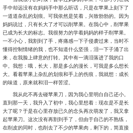
手中却远没有在妈妈手中那么听话，只是在苹果上刻下了
一道道杂乱的划痕。可我依然是笑着，兴致勃勃的。因为
妈妈说过，只有长大了才可以削苹果。在我心中，削苹果
已成为长大的标志。我很努力的学着妈妈的样子削苹果。
一不小心，我割到了手，疼痛感一下子侵袭过来，当时不
懂得控制情绪的我，也不知道什么坚强，泪一下子涌了出
来，在我脸上肆意的打转。其中有一滴泪落进了我的口
中。我想：哦，长大，那是多么的漫长，可我是多么想长
大。看着苹果上杂乱的划痕和手上的伤痕，我就想：成长
的味道，原来就和泪一样苦涩。
我从此不再去碰苹果刀，因为我心里明白自己还小。
直到那一天，我升入了初中，我心里想着：现在是不是长
大了呢？于是在心里存放已久的念头再次萌发了，我又拿
起苹果刀。这次没有再割到手了，但由于自己的不熟练，
在削皮的同时，也削去了不少的苹果肉，剩下的，简直接