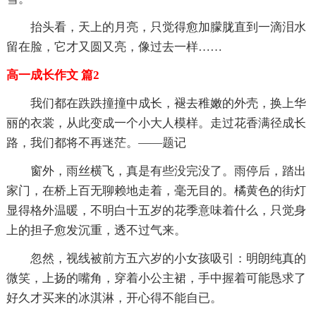
抬头看，天上的月亮，只觉得愈加朦胧直到一滴泪水
留在脸，它才又圆又亮，像过去一样……
高一成长作文 篇2
我们都在跌跌撞撞中成长，褪去稚嫩的外壳，换上华
丽的衣裳，从此变成一个小大人模样。走过花香满径成长
路，我们都将不再迷茫。——题记
窗外，雨丝横飞，真是有些没完没了。雨停后，踏出
家门，在桥上百无聊赖地走着，毫无目的。橘黄色的街灯
显得格外温暖，不明白十五岁的花季意味着什么，只觉身
上的担子愈发沉重，透不过气来。
忽然，视线被前方五六岁的小女孩吸引：明朗纯真的
微笑，上扬的嘴角，穿着小公主裙，手中握着可能恳求了
好久才买来的冰淇淋，开心得不能自已。