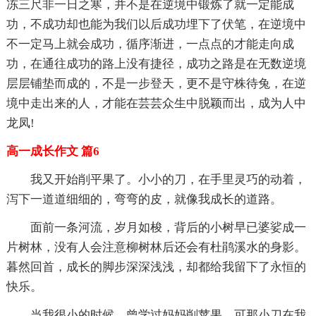
冻三尺非一日之寒，并不是在逆境中锻炼了就一定能成
功，不成功却也能为我们以后成功埋下了伏笔，在逆境中
不一定马上就会成功，循序渐进，一点点的才能走向成
功，在通往成功的路上没有捷径，成功之路是在无数逆境
层层铺垫而成的，不是一步登天，更不是守株待兔，在逆
境中走出来的人，才能在芸芸众生中脱颖而出，成为人中
龙凤!
高一成长作文 篇6
我又开始削平果了。小小的刀，在手里灵巧的动着，
泻下一道道细细的，弯弯的皮，就像我成长的道路。
面前一条河流，岁月如梭，背后的小树早已婆娑成一
片树林，没有人会注意柳树林后还会有杜鹃溪水的身影。
暮然回首，成长的脚步深深浅浅，却都给我留下了永恒的
快乐。
当我很小的时候，曾学过妈妈削苹果，可那小刀在我