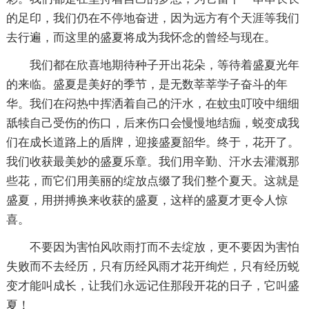
的足印，我们仍在不停地奋进，因为远方有个天涯等我们
去行遍，而这里的盛夏将成为我怀念的曾经与现在。
我们都在欣喜地期待种子开出花朵，等待着盛夏光年
的来临。盛夏是美好的季节，是无数莘莘学子奋斗的年
华。我们在闷热中挥洒着自己的汗水，在蚊虫叮咬中细细
舐犊自己受伤的伤口，后来伤口会慢慢地结痂，蜕变成我
们在成长道路上的盾牌，迎接盛夏韶华。终于，花开了。
我们收获最美妙的盛夏乐章。我们用辛勤、汗水去灌溉那
些花，而它们用美丽的绽放点缀了我们整个夏天。这就是
盛夏，用拼搏换来收获的盛夏，这样的盛夏才更令人惊
喜。
不要因为害怕风吹雨打而不去绽放，更不要因为害怕
失败而不去经历，只有历经风雨才花开绚烂，只有经历蜕
变才能叫成长，让我们永远记住那段开花的日子，它叫盛
夏！