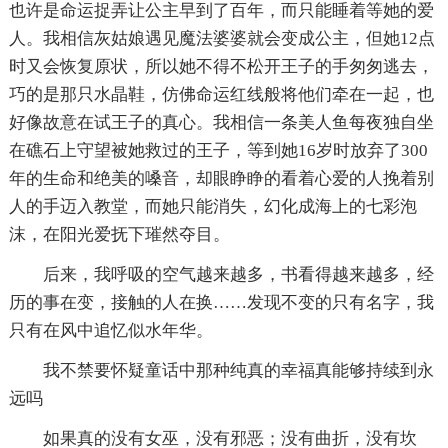
也许是命运捉弄让公主早到了百年，而只能睡着等她的爱
人。我相信灰姑娘遇见魔法婆婆就会变成公主，但她12点
时又会恢复原状，所以她不得不松开王子的手匆匆逃去，
巧的是那只水晶鞋，仿佛命运红线般将他们牵在一起，也
好像故意在试王子的真心。我相信一条美人鱼每夜独自坐
在礁石上守望被她救过的王子，等到她16岁时放弃了300
年的生命和绝美的嗓音，却眼睁睁的看着心爱的人挽着别
人的手迈入教堂，而她只能消失，幻化成海上的七彩泡
沫，在阳光爱抚下璀然夺目。
后来，我呼吸的空气越来越多，书看得越来越多，经
历的事在变，接触的人在换……发现不变的只有名字，我
只有在风中追忆似水年华。
我不禁要怀疑童话中那种纯真的幸福真能够持续到永
远吗
如果真的没有女巫，没有邪恶；没有曲折，没有坎