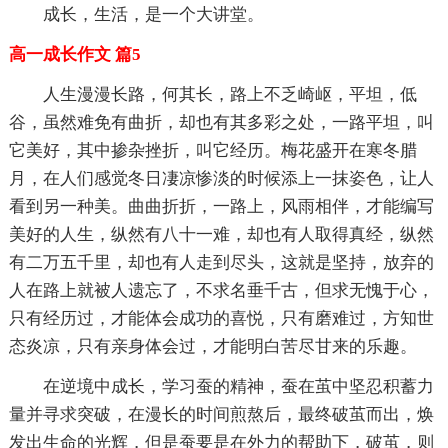
成长，生活，是一个大讲堂。
高一成长作文 篇5
人生漫漫长路，何其长，路上不乏崎岖，平坦，低
谷，虽然难免有曲折，却也有其多彩之处，一路平坦，叫
它美好，其中掺杂挫折，叫它经历。梅花盛开在寒冬腊
月，在人们感觉冬日凄凉惨淡的时候添上一抹姿色，让人
看到另一种美。曲曲折折，一路上，风雨相伴，才能编写
美好的人生，纵然有八十一难，却也有人取得真经，纵然
有二万五千里，却也有人走到尽头，这就是坚持，放弃的
人在路上就被人遗忘了，不求名垂千古，但求无愧于心，
只有经历过，才能体会成功的喜悦，只有磨难过，方知世
态炎凉，只有亲身体会过，才能明白苦尽甘来的乐趣。
在逆境中成长，学习蚕的精神，蚕在茧中坚忍积蓄力
量并寻求突破，在漫长的时间煎熬后，最终破茧而出，焕
发出生命的光辉，但是蚕要是在外力的帮助下，破茧，则