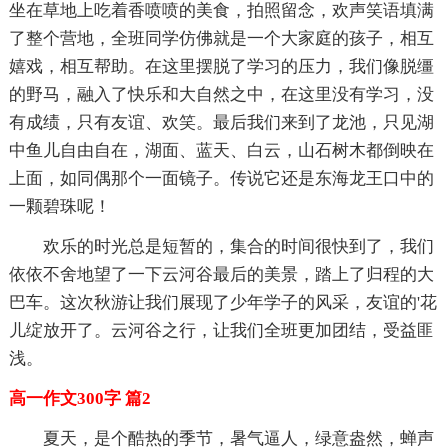
坐在草地上吃着香喷喷的美食，拍照留念，欢声笑语填满
了整个营地，全班同学仿佛就是一个大家庭的孩子，相互
嬉戏，相互帮助。在这里摆脱了学习的压力，我们像脱缰
的野马，融入了快乐和大自然之中，在这里没有学习，没
有成绩，只有友谊、欢笑。最后我们来到了龙池，只见湖
中鱼儿自由自在，湖面、蓝天、白云，山石树木都倒映在
上面，如同偶那个一面镜子。传说它还是东海龙王口中的
一颗碧珠呢！
欢乐的时光总是短暂的，集合的时间很快到了，我们
依依不舍地望了一下云河谷最后的美景，踏上了归程的大
巴车。这次秋游让我们展现了少年学子的风采，友谊的'花
儿绽放开了。云河谷之行，让我们全班更加团结，受益匪
浅。
高一作文300字 篇2
夏天，是个酷热的季节，暑气逼人，绿意盎然，蝉声