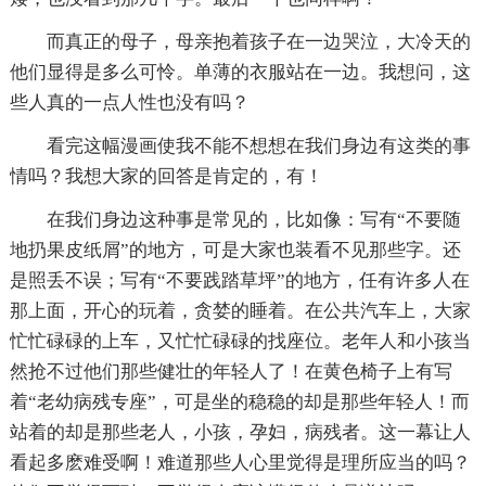
而真正的母子，母亲抱着孩子在一边哭泣，大冷天的
他们显得是多么可怜。单薄的衣服站在一边。我想问，这
些人真的一点人性也没有吗？
看完这幅漫画使我不能不想想在我们身边有这类的事
情吗？我想大家的回答是肯定的，有！
在我们身边这种事是常见的，比如像：写有“不要随
地扔果皮纸屑”的地方，可是大家也装看不见那些字。还
是照丢不误；写有“不要践踏草坪”的地方，任有许多人在
那上面，开心的玩着，贪婪的睡着。在公共汽车上，大家
忙忙碌碌的上车，又忙忙碌碌的找座位。老年人和小孩当
然抢不过他们那些健壮的年轻人了！在黄色椅子上有写
着“老幼病残专座”，可是坐的稳稳的却是那些年轻人！而
站着的却是那些老人，小孩，孕妇，病残者。这一幕让人
看起多麽难受啊！难道那些人心里觉得是理所应当的吗？