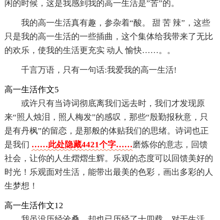
闲的时候，这是我感到我的高一生活是”苦”的。
我的高一生活真有趣，参杂着“酸。 甜 苦 辣”，这些
只是我的高一生活的一些插曲，这个集体给我带来了无比
的欢乐，使我的生活更充实 动人 愉快……。。
千言万语，只有一句话:我爱我的高一生活!
高一生活作文5
或许只有当诗词彻底离我们远去时，我们才发现原
来“照人烛泪，照人梅发”的感叹，那些“殷勤报秋意，只
是有丹枫”的留恋，是那般的体贴我们的思绪。诗词也正
是我们
……此处隐藏4421个字……
磨炼你的意志，回馈
社会，让你的人生熠熠生辉。乐观的态度可以回馈美好的
时光！乐观面对生活，能带出最美的色彩，画出多彩的人
生梦想！
高一生活作文12
我虽没历经沧桑，却也已历经了十四载。对于生活，