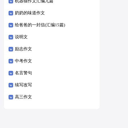
8篇）
机器猫作文汇编九篇
奶奶的味道作文
给爸爸的一封信(汇编15篇)
说明文
励志作文
中考作文
名言警句
续写改写
高三作文