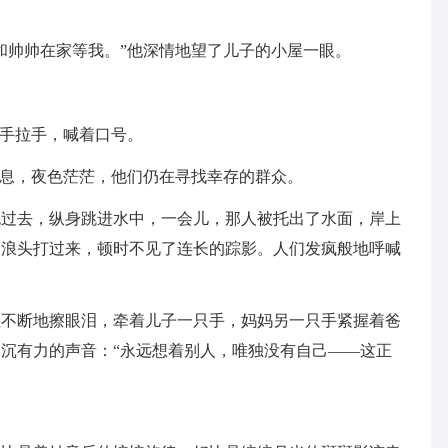
和帅帅在家等我。”他深情地望了儿子的小屋一眼。
们手拉手，喊着口号。
休息，夜色茫茫，他们仍在寻找幸存的群众。
跑过去，纵身跳进水中，一会儿，那人被托出了水面，岸上
个浪头打过来，顿时不见了连长的踪影。人们发疯般地呼喊
姐不断地擦眼泪，牵着儿子一只手，妈妈另一只手紧握着爸
沉有力的声音：“永远想着别人，唯独没有自己——这正