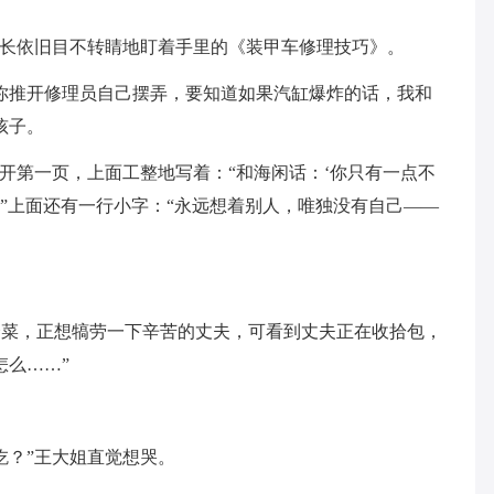
连长依旧目不转睛地盯着手里的《装甲车修理技巧》。
你推开修理员自己摆弄，要知道如果汽缸爆炸的话，我和
孩子。
翻开第一页，上面工整地写着：“和海闲话：‘你只有一点不
。”上面还有一行小字：“永远想着别人，唯独没有自己——
两个菜，正想犒劳一下辛苦的丈夫，可看到丈夫正在收拾包，
怎么……”
吃？”王大姐直觉想哭。