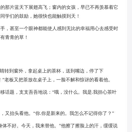
们的那片蓝天下展翅高飞；窗内的女孩，早已不再羡慕着它
了同学们的鼓励，她很快也能触摸到天！
双手，甚至一个眼神都能使人感到无比的幸福用心去感受时
还有青青的草！
眼睛转到窗外，拿起桌上的茶杯，送到嘴边，停了下
！”老板又把茶放在桌子上，一脸不解和惊讶的看着他。
移话题，支支吾吾地说：“哦，没什么。我是.我担心茶叶
，又抬头看他。“你.你是新来的。我怎么不记得你了？”
身体不好。今天，我来替他。”他擦了擦脸上的汗，缓缓说