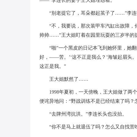
——”李连长的妻子王大姐埋怨着。
“别老提它了，耳朵都起茧子了……”李
“不，我要说，那次装甲车汽缸出故障，
帅帅……”王大姐盯着在园里玩耍的三岁半的
“啪”一个黑皮的日记本飞到她怀里，她
好，——苦。’‘这不正是我么？’海皱起眉头
这正是我。”
王大姐默然了……
1998年夏初，一天傍晚，王大姐做了
便诧异地问：“野战训练不是已经结束了吗？
“去牌州湾抗洪。”李连长头也没抬。
“你不是马上就退伍了吗？怎么又自找苦