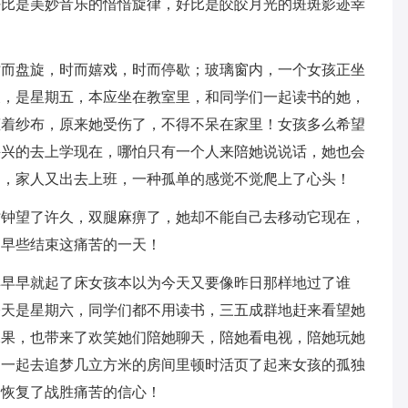
好比是美妙音乐的愔愔旋律，好比是皎皎月光的斑斑影迹幸
时而盘旋，时而嬉戏，时而停歇；玻璃窗内，一个女孩正坐
天，是星期五，本应坐在教室里，和同学们一起读书的她，
缠着纱布，原来她受伤了，不得不呆在家里！女孩多么希望
兴兴的去上学现在，哪怕只有一个人来陪她说说话，她也会
书，家人又出去上班，一种孤单的感觉不觉爬上了心头！
时钟望了许久，双腿麻痹了，她却不能自己去移动它现在，
，早些结束这痛苦的一天！
样早早就起了床女孩本以为今天又要像昨日那样地过了谁
今天是星期六，同学们都不用读书，三五成群地赶来看望她
水果，也带来了欢笑她们陪她聊天，陪她看电视，陪她玩她
了一起去追梦几立方米的房间里顿时活页了起来女孩的孤独
的恢复了战胜痛苦的信心！