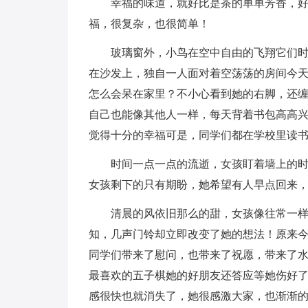
幸福的味道，就好比是茶的单单芳香，
福，很复杂，也很简单！
玻璃窗外，小鸟在空中自由的飞翔它们
在沙发上，独自一人面对着空荡荡的房间今
怎么会呆在家里？不小心看到她的右脚，还
自己也能像其他人一样，每天背着书包高高
觉得十分的幸福可是，同学们都在学校里读
时间一点一点的流逝，女孩盯着墙上的
女孩剩下的只有期盼，她希望有人早点回来
清晨的风依旧那么的甜，女孩像往常一
知，几声门铃却立即改变了她的想法！原来
同学们带来了慰问，也带来了祝愿，带来了
最喜欢的五子棋她的好朋友还答应等她伤好
感很快也就消失了，她很感激大家，也渐渐