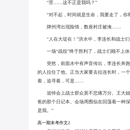
“苦……这不正是我吗？”
“对不起，时间就是生命，我要走了，你
牌州湾出现险情，数座村庄被淹……
“人在大堤在！”洪水中，李连长和战士
一场“战役”终于胜利了，战士们顾不上
突然，前面水中有声音传出，李连长奔
的人拉住了他。正当大家要去拉连长时，一
着，追寻着，可是……
追悼会上战士群众莫不悲痛万分。王大
爸的那个日记本。会场周围似在回荡着一种深
是我。”
高一期末考作文2