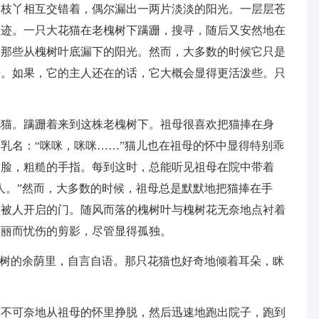
的枝丫相互交错着，偶尔漏出一两片淡淡的阳光。一层层苍
痕迹。一只大花猫在老槐树下蹒跚，搜寻，随后又安然地在
看那些从槐树叶底漏下的阳光。然而，大多数的时候它只是
静。如果，它的主人还在的话，它大概会显得更活泼些。只
花猫。蹒跚着来到这株老槐树下。祖母很喜欢把猫捧在身
乳名：“咪咪，咪咪……”猫儿也在祖母的怀中显得特别乖
的脸，粗糙的手指。每到这时，总能听见祖母在院中带着
人。”然而，大多数的时候，祖母总是默默地把猫捧在手
常被人开启的门。随风而落的槐树叶与槐树花无奈地点衬着
美丽而忧伤的剪影，尽管显得孤独。
槐树的余荫里，自言自语。那只花猫也好奇地倾着耳朵，眯
急不可奈地从祖母的怀里挣脱，然后迅速地跑出院子，跑到