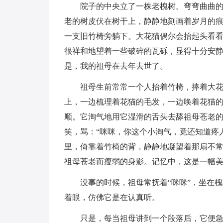
院子的中央立了一株老槐树。弯弯曲曲
老的树皮伏在树干上，静静地刻画着岁月的
一支旧竹椅旁躺下。大花猫偶尔会抬起头看
很祥和地望着一些破碎的瓦砾，显得十分安
是，我的祖母在去年去世了。
祖母生前常常一个人抬着竹椅，捧着大
上，一边梳理着花猫的毛发，一边唤着花猫的
顺。它淘气地用它湿滑的舌头去舔祖母苍老
笑，骂：“咪咪，你这个小淘气，竟还知道疼
里，倚靠着竹椅的背，静静地凝望着那扇不
祖母苍老而瘦弱的身影。记忆中，这是一幅
没事的时候，祖母常抚着“咪咪”，坐在
着眼，仿佛它是在认真听。
只是，每当祖母讲到一个段落后，它便