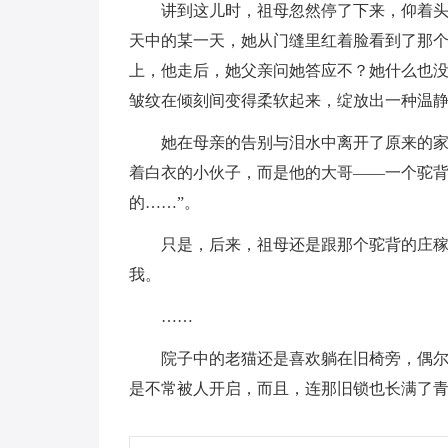
讲到这儿时，祖母忽然停了下来，仰着头
天中的某一天，她从门缝里红着脸看到了那
上，他走后，她父亲问她答应不？她什么也没
皱纹在倾刻间变得柔软起来，绽放出一种温静
她在母亲的告别与泪水中离开了原来的
着白衣的小伙子，而是他的大哥——一个驼
的……”。
只是，后来，祖母还是跟那个驼背的庄
我。
……
院子中的老猫还是喜欢躺在旧椅旁，偶
是不常被人开启，而且，连那旧锁也长满了