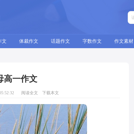
作文
体裁作文
话题作文
字数作文
作文素材
母高一作文
5:52:32
阅读全文
下载本文