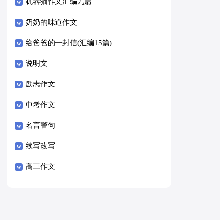
8篇）
机器猫作文汇编九篇
奶奶的味道作文
给爸爸的一封信(汇编15篇)
说明文
励志作文
中考作文
名言警句
续写改写
高三作文