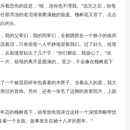
斥着悲伤的叹息：“唉，连你也不理我。”说完之后，祖母
只任那浑浊的老泪渐渐爬满她的脸庞。槐树花又溶了。点点
花白的头。
天，我的父辈们，我的同辈们，全都拥挤在一个狭小的病房
都流着泪，只有祖母一人平静地望着我们。过了好久，祖母
，从齿缝里钻出了几个字：“你们都在，我放心了。”说
一片。祖母的离开是圆满的.。至少，不会像在槐树底下
现了一个被层层碎布包裹着的木匣子。当着众人的面，我大
时用过的首饰。另外，还有一张毛了边脚的发黄照片，上面
棵年迈的槐树底下，祖母曾给我讲过这样一个深情而略带忧
住着一个女孩。故事发生在她十八岁的那年。”