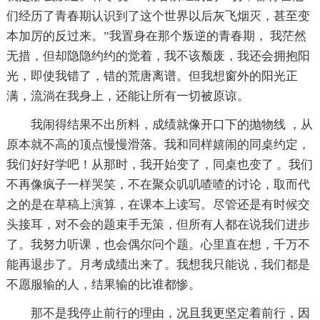
们经历了青春期认识到了这个世界以后灰飞烟灭，甚至变
本加厉的反过来。”我置身在那个叛逆的青春期， 我茫然
无措，但却隐隐约约的觉着，我不该颓废，我还会拥抱阳
光，即使我错了，错的荒唐离谱。但我想窗外的阳光正
满，流淌在我身上，还能让所有一切被原谅。
我闹得结果不出所料，成绩就像开口下的抛物线 ，从
原本就不高的顶点慢慢滑落。我和同样嬉闹的同桌约定，
我们好好学吧！从那时，我开始变了，同桌也变了 。我们
不再像疯子一样哭笑，不在聚众叽叽喳喳的讨论，取而代
之的是在草稿上演算，在课本上读写。尽管还是有时候交
头接耳，对不会的题束手无策，但所有人都在说我们进步
了。我努力听课，也会偶尔问个题。心里直在想，千万不
能再退步了。月考成绩出来了。我想我只能说，我们都是
不愿服输的人，结果输的比谁都惨。
那不是我停止前行的理由，况且我更坚定着前行，因