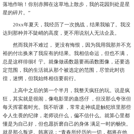
落地作响！你别赤脚在这草地上散步，我的花园到处是星
星的碎片。”
20xx年夏天，我经历了一次挑战，结果我输了。我没
达到那种并不陡峭的高度，更不用说别人无法企及。
然而我并不难过， 更没有悔恨，因为我用我那并不充
裕的付出换来了我应有的结果。我相信命运，但也不满，
总是这样徘徊彳亍。就像做函数题要画函数图像，还要选
定范围，我的生活就从那个被选定的范围，尽管此时彷
徨，迷惘，但我始终相信要前行。
上高中之后的第一个半月，我整天疯狂的玩。说是疯
狂，其实就是很闹，像电影里的蛊惑仔 ，但没那么夸张但
每天挥霍着时光。我不听课 ，常常走神或是触犯班里那些
令人生畏的纪律，老师说什么，偏不信什么。就算心里都
懂是为自己好，但也愿折磨自己的身体 满足一时的畅快。
就是那么叛逆。韩寒说：“青春所经历的一切，都将在他