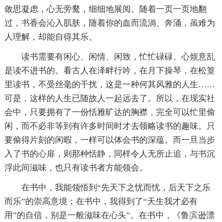
敛思凝虑，心无旁鹜，细细地展阅。随着一页一页地翻
过，书香会沁入肌肤，随着你的血而流淌、奔涌，虽难为
人理解，却能自得其乐。
读书需要有闲心、闲情、闲致，忙忙碌碌、心烦意乱
是读不进书的。看古人在泽畔行吟，在月下操琴，在松篁
里读书，不受丝毫的干扰，这是一种何其风雅的人生……
可是，这样的人生已随故人一起远去了。所以，在现实社
会中，只要拥有了一份恬雅旷达的胸襟，完全可以忙里偷
闲，而不必非等到有许多时间时才去领略读书的趣味。只
要偷得片刻的闲暇，一样可以体会书的深蕴。而一旦当步
入了书的心扉，则那种恬静，同样令人无所止追，与书沉
浮此间滋味，也只有读书者方能领会。
在书中，我能领悟到“先天下之忧而忧，后天下之乐
而乐”的崇高意境；在书中，我得到了“天生我才必有
用”的自信，别是一般滋味在心头”。在书中，《鲁滨逊漂