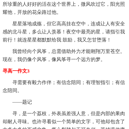
所珍重的人好好的活在这个世界上，微风吹过它，阳光照
耀他，开放的花朵路过他。
星星落地成殇，但它高高挂在空中，连成让人有安全
感的北斗星，多么让人羡慕！夜空中最亮的星，请指引我
前行！就连星星都默默给我 鼓励，我又怎甘堕落！
我曾经向个风筝，总需借助外力才能翱翔万里苍空。
现在，我仍像个风筝，像风筝寻一个远方的梦。
寻高一作文3
寻需要有毅力作伴；有信念陪同；有理智指引；有信
念陪同。
——题记
寻，是一个荔枝，外表虽差强人意，但是内部的果肉
却耐人寻味。也许寻看似一个简单的文字，可他却包含了