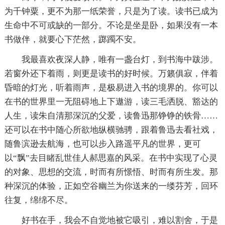
为千钟粟，更不为那一纸荣誉，只是为了读。读书已成为
生命中不可或缺的一部分。不论是坐是卧，如果没有一本
书做伴，就要心下茫然，踯躅不安。
我最喜欢夜深人静，唯有一盏台灯，到书海中跋涉。
若窗外还下着雨，则更是读书的好时候。万籁俱寂，伴着
昏暗的灯光，听着雨声，是极易进入书的境界的。你可以
在书的世界里一无阻碍地上下遨游，读三毛洒脱、豁达的
人生，读朱自清那深沉的父爱，读鲁迅那铮铮的铁骨……
还可以在书中随心所欲地纵横驰骋，跟着鲁迅去看社戏，
随鲁滨逊去航海，也可以步入路遥平凡的世界，更可
以“飘”去目睹乱世佳人郝思嘉的风采。在书中实现了心灵
的对象、思想的交流，时而有所憬悟、时而有所生发。那
种深沉的体验，正如空谷幽兰为你送来的一缕芬芳，回环
往复，绵绵不尽。
好书在手，我会不自觉地被它吸引，难以割舍，于是