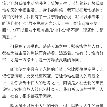
流记》教我做生活的强者，笑迎人生；《苦菜花》教我珍
惜今天的幸福生活……读书的时候，我可以把烦恼抛掉；
读书的时候，我拥有了一片宁静的心境。我可以跟着李白
吟诵几句什么“君不见黄河之水天上来，奔流到海不复
回”，也可以跟着李煜吟诵几句什么“剪不断，理还乱，是
离愁。”
何是福？读书也。茫茫人海之中，熙来攘往的人群，
都在为着尘俗的利欲而奔趋着、追逐着。惟有书，惟有好
书，才是一方净土，是一方释放灵魂的乐园。
阅读使文字具有了永恒的价值，它比图像更空灵，比
记忆更清晰，比冥想更深邃。它让你站在巨人的肩膀之
上，让你凌驾于伟人的思考之上。阅读是人社会化的重要
途径，它把自然人转化为社会人。我们所认识的世界、人
生、社会，很多都源于阅读。
阅读虽不能改变人生的长度，但可以改变人生的宽度