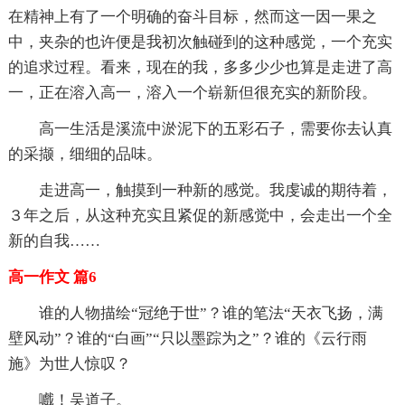
在精神上有了一个明确的奋斗目标，然而这一因一果之
中，夹杂的也许便是我初次触碰到的这种感觉，一个充实
的追求过程。看来，现在的我，多多少少也算是走进了高
一，正在溶入高一，溶入一个崭新但很充实的新阶段。
高一生活是溪流中淤泥下的五彩石子，需要你去认真
的采撷，细细的品味。
走进高一，触摸到一种新的感觉。我虔诚的期待着，
３年之后，从这种充实且紧促的新感觉中，会走出一个全
新的自我……
高一作文 篇6
谁的人物描绘“冠绝于世”？谁的笔法“天衣飞扬，满
壁风动”？谁的“白画”“只以墨踪为之”？谁的《云行雨
施》为世人惊叹？
嚱！吴道子。