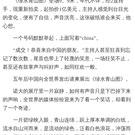
《绿水青山图》全场9。9米，年代不详，经2度转
手，现重新拍卖，起拍价1亿美元，主持人感觉到台目光
的变化，便有了自信，声音洪亮，这张破纸谁会来买，他
心想。
一个号码默默举起，上面写着“china”。
“成交！恭喜来自中国的朋友。”主持人甚至狂喜到忘
记了数次数，尾音也带上了轻蔑的笑意，一场狂笑不止，
甚至还有鼓掌声与叫好声，如同狂欢一般。
五年后中国向全世界发出请柬展出《绿水青山图》。
诺大的展厅里一片寂静，如何有声音只是下巴掉下来
的声响，全世界的媒体纷纷迎来为了看一个笑话，却看到
了一个奇迹。
一片碧绿映入眼，青山连绵，跃上厚本单调的白纸，
流水自山河而来，是流动的绿色，泛着白色浪花，冲荡而