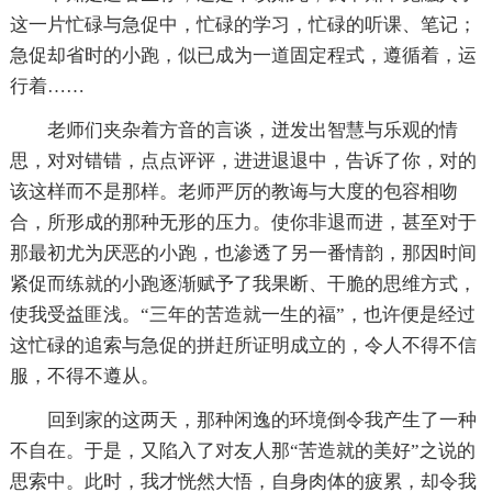
这一片忙碌与急促中，忙碌的学习，忙碌的听课、笔记；
急促却省时的小跑，似已成为一道固定程式，遵循着，运
行着……
老师们夹杂着方音的言谈，迸发出智慧与乐观的情
思，对对错错，点点评评，进进退退中，告诉了你，对的
该这样而不是那样。老师严厉的教诲与大度的包容相吻
合，所形成的那种无形的压力。使你非退而进，甚至对于
那最初尤为厌恶的小跑，也渗透了另一番情韵，那因时间
紧促而练就的小跑逐渐赋予了我果断、干脆的思维方式，
使我受益匪浅。“三年的苦造就一生的福”，也许便是经过
这忙碌的追索与急促的拼赶所证明成立的，令人不得不信
服，不得不遵从。
回到家的这两天，那种闲逸的环境倒令我产生了一种
不自在。于是，又陷入了对友人那“苦造就的美好”之说的
思索中。此时，我才恍然大悟，自身肉体的疲累，却令我