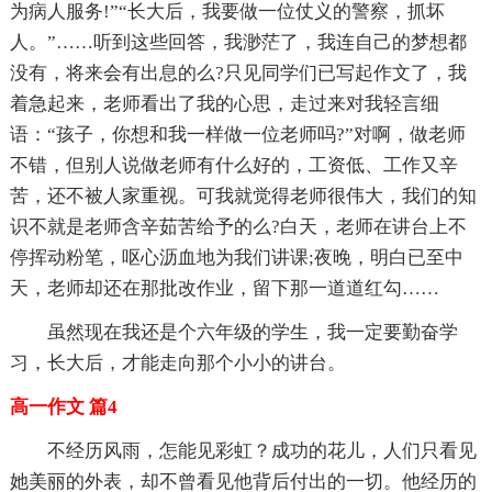
为病人服务!”“长大后，我要做一位仗义的警察，抓坏
人。”……听到这些回答，我渺茫了，我连自己的梦想都
没有，将来会有出息的么?只见同学们已写起作文了，我
着急起来，老师看出了我的心思，走过来对我轻言细
语：“孩子，你想和我一样做一位老师吗?”对啊，做老师
不错，但别人说做老师有什么好的，工资低、工作又辛
苦，还不被人家重视。可我就觉得老师很伟大，我们的知
识不就是老师含辛茹苦给予的么?白天，老师在讲台上不
停挥动粉笔，呕心沥血地为我们讲课;夜晚，明白已至中
天，老师却还在那批改作业，留下那一道道红勾……
虽然现在我还是个六年级的学生，我一定要勤奋学
习，长大后，才能走向那个小小的讲台。
高一作文 篇4
不经历风雨，怎能见彩虹？成功的花儿，人们只看见
她美丽的外表，却不曾看见他背后付出的一切。他经历的