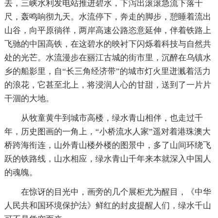
去，三峡水利发电站推进碧水，下泻出滚滚急流下落千
尺，轰鸣响彻九天。水流停下，奔走的脚步，憩睡着流出
山谷，向平原徜徉，两岸高速公路恣意延伸，伴着铁路上
飞驰的中国高铁，在这碧水的映衬下闪烁着科技与自然共
处的光芒。水流漫步在丽江古城的街市里，沉醉在乌镇水
乡的船影里，自“长三角经济带”的城市灯火里迸溅着活力
的浪花，它甚至北上，将浸润人心的甘甜，送到了一片片
干涸的大地。
从牧童黄牛到城市高楼，绿水青山相伴，也走过千
年，历史图画的一角上，“小桥流水人家”遥对着港珠澳大
桥跨海衔连，山外青山楼外楼的图景中，多了山间环绕飞
跃的铁路线，山水相应，绿水青山千年来本就深入中国人
的魂魄。
在惊讶的目光中，画旁的几个展柜尤为醒目，《中华
人民共和国环境保护法》鲜红的封皮提醒人们，绿水千山