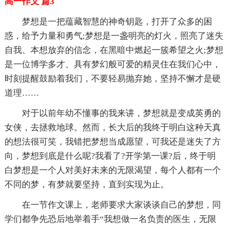
高一作文 篇3
梦想是一把蕴藏智慧的神奇钥匙，打开了众多的困
惑，给予力量和勇气;梦想是一盏明亮的灯火，照亮了迷失
自我、本想放弃的信念，在黑暗中燃起一簇希望之火;梦想
是一位博学多才、具有梦幻般可爱的精灵住在我们心中，
时刻提醒鼓励着我们，不要轻易抛弃她，坚持不懈才是硬
道理……
对于以前年幼不懂事的我来讲，梦想就是变成英勇的
女侠，去拯救地球。然而，长大后的我终于明白这种天真
的想法很可笑，我错把梦想当成愿望，可我还是迷失了方
向，梦想到底是什么呢?我看了?开学第一课?后，终于明
白梦想是一个人对美好未来的无限渴望，每个人都有一个
不同的梦，有梦就要坚持，直到实现为止。
在一节作文课上，老师要求大家谈谈自己的梦想，同
学们都争先恐后地举着手“我想做一名负责的医生，无限