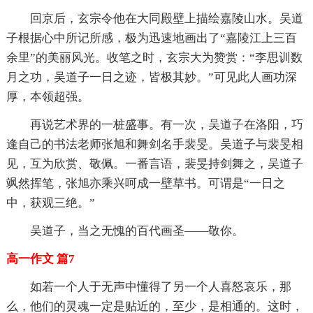
回京后，玄宗令他在大同殿壁上描绘嘉陵山水。吴道
子根据心中所记所感，极为迅速地画出了“嘉陵江上三百
余里”的美丽风光。收笔之时，玄宗大为赞赏：“李思训数
月之功，吴道子一日之迹，皆极其妙。”可见此人画功深
厚，本领超强。
再说艺术界的一桩盛事。有一次，吴道子在洛阳，巧
逢自己的书法老师张旭和舞剑名手裴旻。吴道子与裴旻相
见，互为欣赏、敬佩。一番言语，裴旻持剑舞之，吴道子
飒然挥笔，张旭亦乘兴呵成一壁草书。可谓是“一日之
中，获观三绝。”
吴道子，当之无愧的百代画圣——敬你。
高一作文 篇7
如若一个人于无声中懂得了另一个人喜怒哀乐，那
么，他们的灵魂一定是贴近的，至少，是相通的。这时，