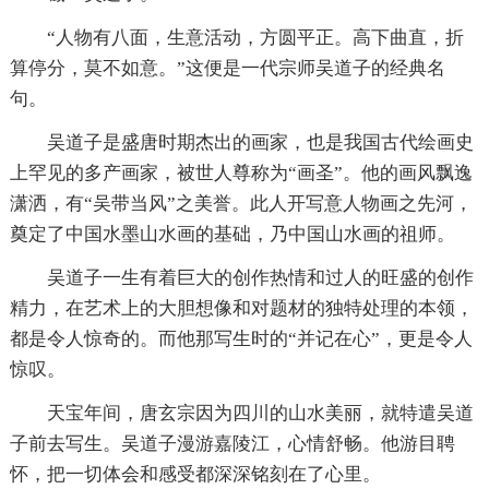
“人物有八面，生意活动，方圆平正。高下曲直，折
算停分，莫不如意。”这便是一代宗师吴道子的经典名
句。
吴道子是盛唐时期杰出的画家，也是我国古代绘画史
上罕见的多产画家，被世人尊称为“画圣”。他的画风飘逸
潇洒，有“吴带当风”之美誉。此人开写意人物画之先河，
奠定了中国水墨山水画的基础，乃中国山水画的祖师。
吴道子一生有着巨大的创作热情和过人的旺盛的创作
精力，在艺术上的大胆想像和对题材的独特处理的本领，
都是令人惊奇的。而他那写生时的“并记在心”，更是令人
惊叹。
天宝年间，唐玄宗因为四川的山水美丽，就特遣吴道
子前去写生。吴道子漫游嘉陵江，心情舒畅。他游目聘
怀，把一切体会和感受都深深铭刻在了心里。