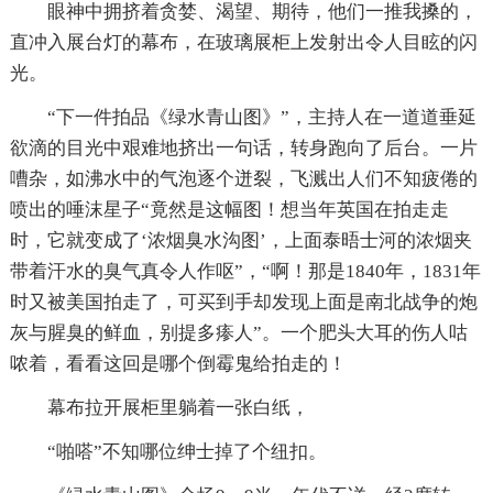
眼神中拥挤着贪婪、渴望、期待，他们一推我搡的，
直冲入展台灯的幕布，在玻璃展柜上发射出令人目眩的闪
光。
“下一件拍品《绿水青山图》”，主持人在一道道垂延
欲滴的目光中艰难地挤出一句话，转身跑向了后台。一片
嘈杂，如沸水中的气泡逐个迸裂，飞溅出人们不知疲倦的
喷出的唾沫星子“竟然是这幅图！想当年英国在拍走走
时，它就变成了‘浓烟臭水沟图’，上面泰晤士河的浓烟夹
带着汗水的臭气真令人作呕”，“啊！那是1840年，1831年
时又被美国拍走了，可买到手却发现上面是南北战争的炮
灰与腥臭的鲜血，别提多瘆人”。一个肥头大耳的伤人咕
哝着，看看这回是哪个倒霉鬼给拍走的！
幕布拉开展柜里躺着一张白纸，
“啪嗒”不知哪位绅士掉了个纽扣。