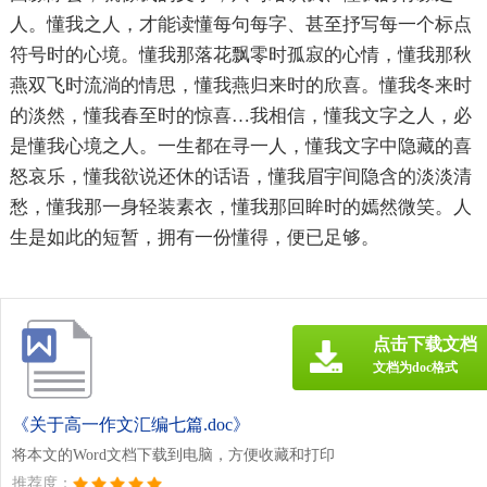
人。懂我之人，才能读懂每句每字、甚至抒写每一个标点
符号时的心境。懂我那落花飘零时孤寂的心情，懂我那秋
燕双飞时流淌的情思，懂我燕归来时的欣喜。懂我冬来时
的淡然，懂我春至时的惊喜…我相信，懂我文字之人，必
是懂我心境之人。一生都在寻一人，懂我文字中隐藏的喜
怒哀乐，懂我欲说还休的话语，懂我眉宇间隐含的淡淡清
愁，懂我那一身轻装素衣，懂我那回眸时的嫣然微笑。人
生是如此的短暂，拥有一份懂得，便已足够。
点击下载文档
文档为doc格式
《关于高一作文汇编七篇.doc》
将本文的Word文档下载到电脑，方便收藏和打印
推荐度：