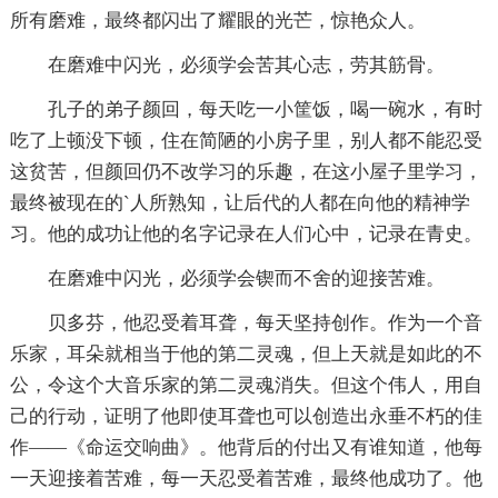
所有磨难，最终都闪出了耀眼的光芒，惊艳众人。
在磨难中闪光，必须学会苦其心志，劳其筋骨。
孔子的弟子颜回，每天吃一小筐饭，喝一碗水，有时
吃了上顿没下顿，住在简陋的小房子里，别人都不能忍受
这贫苦，但颜回仍不改学习的乐趣，在这小屋子里学习，
最终被现在的`人所熟知，让后代的人都在向他的精神学
习。他的成功让他的名字记录在人们心中，记录在青史。
在磨难中闪光，必须学会锲而不舍的迎接苦难。
贝多芬，他忍受着耳聋，每天坚持创作。作为一个音
乐家，耳朵就相当于他的第二灵魂，但上天就是如此的不
公，令这个大音乐家的第二灵魂消失。但这个伟人，用自
己的行动，证明了他即使耳聋也可以创造出永垂不朽的佳
作——《命运交响曲》。他背后的付出又有谁知道，他每
一天迎接着苦难，每一天忍受着苦难，最终他成功了。他