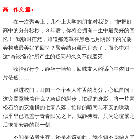
高一作文 篇5
在一次聚会上，几个上大学的朋友对我说：“把握好
高中的分分秒秒，３年后，你将会拥有一生中最美好的回
忆！”我顿时茫然，难道那笼罩在黑色七月阴影下的光阴
会构成最美好的回忆？聚会结束虽已月余了，而心中对
这“奇谈怪论”所产生的疑问却久久不能磨灭……
收拾好行李，静坐于墙角，回味友人的话心中依旧一
片茫然……
踏进校门，耳闻一个个令人咋舌的高分，心底自问：
这究竟意味着什么？急促的脚步，忙碌的身影，将一片青
松石阶的安逸捅的七零八落，忙碌的喧闹与不安的噪动，
似乎早已遮盖于青春阳光之上。我静待着。只为这喧嚣之
后恢复安静的那一刻。
不知是适者生存，还是本该如此，我不知不觉融入了