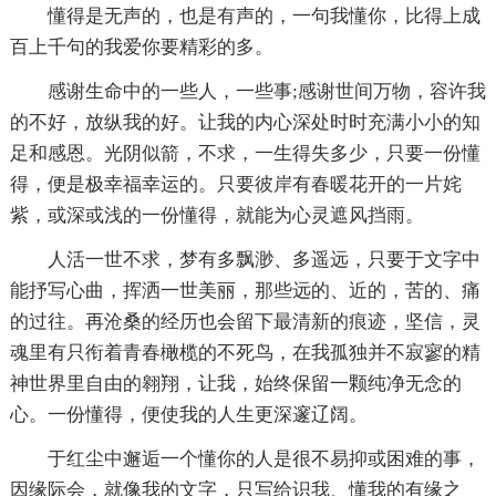
懂得是无声的，也是有声的，一句我懂你，比得上成
百上千句的我爱你要精彩的多。
感谢生命中的一些人，一些事;感谢世间万物，容许我
的不好，放纵我的好。让我的内心深处时时充满小小的知
足和感恩。光阴似箭，不求，一生得失多少，只要一份懂
得，便是极幸福幸运的。只要彼岸有春暖花开的一片姹
紫，或深或浅的一份懂得，就能为心灵遮风挡雨。
人活一世不求，梦有多飘渺、多遥远，只要于文字中
能抒写心曲，挥洒一世美丽，那些远的、近的，苦的、痛
的过往。再沧桑的经历也会留下最清新的痕迹，坚信，灵
魂里有只衔着青春橄榄的不死鸟，在我孤独并不寂寥的精
神世界里自由的翱翔，让我，始终保留一颗纯净无念的
心。一份懂得，便使我的人生更深邃辽阔。
于红尘中邂逅一个懂你的人是很不易抑或困难的事，
因缘际会，就像我的文字，只写给识我、懂我的有缘之