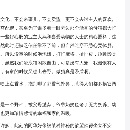
有文化，不会来事儿，不会卖盟，更不会去讨主人的喜欢。
夺夺配偶，甚至为了谁多看一眼旁边那个漂亮的母猫都大打
有一些好心肠的业主大妈和喜爱动物的人士的精心照料，这
虽然此时还缺乏信任靠不了前，但自然吃穿不愁心宽体胖。
啊。所以没事的时候泡泡妞，打打麻将，扯扯皮，睡睡懒觉
儿，虽然我们流浪猫闲散自由，可是没有人宠。我最恨有人
家，有家的时候又想出去野。做猫真是矛盾啊。
还喷上点香水，抱到哪了都香气扑鼻，惹得人们都多摸它两
就是一个野种，被父母抛弃，爷爷奶奶也老了无力抚养。幼
，也更加珍惜感情的幸福和家的温暖。
了许多，此刻的阿华好像被某种神秘的欲望催得坐立不安，