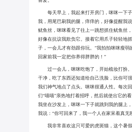
喜爱。
每天早上，我起来打开房门，咪咪一下
我，用尾巴刷我的腿，痒痒的，好像提醒我说
鱿鱼丝，咪咪看见了往上一跳想抓住鱿鱼丝，
好像在抗议我欺负它。接着它用爪子轻轻地抓
子，一会儿才有劲跟你玩。”我拍拍咪咪瘦弱
回家前我一定把你养得胖胖的！”
过一会儿，咪咪吃饱了，开始梳妆打扮
干净，吃了东西还知道给自己洗脸，比你可
我们神气地点了点头。咪咪很通人性。每次
们“喵喵”亲热地打着招呼，然后就使出它的
我坐在沙发上，咪咪一下子就跳到我的腿上
我说：“你可回来了，我一个人在家呆着真无
我非常喜欢这只可爱的虎斑猫，这个暑