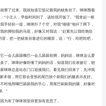
子就窜了过来。我就知道它惦记着我的鱿鱼丝了。咪咪围着
：“小主人，早饭时间到了，该给我开饭了。”我拿起一根
我手轻轻一提，咪咪扑了个空，对我“喵喵”地叫了两下，
我的脚拍我的马屁，好像又对我说：“赶紧先让我吃饱肚
的背，把一把鱿鱼丝塞进它的嘴里，说：“行，吃吧吃吧，
。它一会儿舔舔嘴巴一会儿舔舔前脚，妈妈说，咪咪这么爱
强多了。咪咪好像听懂了妈妈的话，知道我们在表扬它，朝
回家咪咪总是站在门口迎接我们。看见我们回来了，先冲我
看家本领，用它那会变形的尾巴挨个刷我们的腿表示友好。
，不时地用嘴巴舔舔我的手心，用尾巴刷刷我的腿，好像对
聊。”
假因为有了咪咪我觉得更加有意思了。