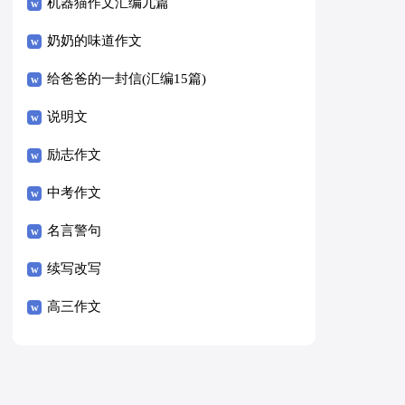
8篇）
机器猫作文汇编九篇
奶奶的味道作文
给爸爸的一封信(汇编15篇)
说明文
励志作文
中考作文
名言警句
续写改写
高三作文