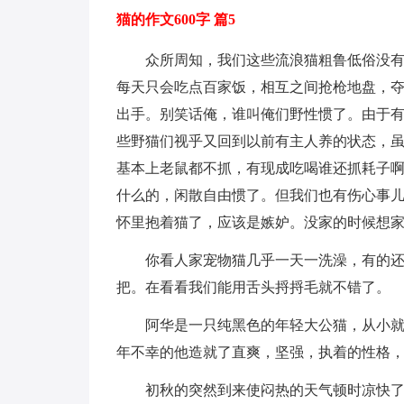
猫的作文600字 篇5
众所周知，我们这些流浪猫粗鲁低俗没
每天只会吃点百家饭，相互之间抢枪地盘，
出手。别笑话俺，谁叫俺们野性惯了。由于
些野猫们视乎又回到以前有主人养的状态，
基本上老鼠都不抓，有现成吃喝谁还抓耗子
什么的，闲散自由惯了。但我们也有伤心事
怀里抱着猫了，应该是嫉妒。没家的时候想
你看人家宠物猫几乎一天一洗澡，有的
把。在看看我们能用舌头捋捋毛就不错了。
阿华是一只纯黑色的年轻大公猫，从小
年不幸的他造就了直爽，坚强，执着的性格
初秋的突然到来使闷热的天气顿时凉快