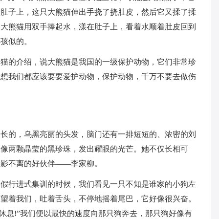
的肚子上，这只大熊猫伸出手挠了挠肚皮，然后它又揉了揉
，大熊猫用双手捧起水，漾在肚子上，看着水顺着肚皮回到
小孩似的。
熊猫的介绍，说大熊猫是我国的一级保护动物，它们非常珍
我想我们都应该要要爱护动物，保护动物，千万不要去做伤
长长的，乌黑亮丽的头发，脑门还有一排短短的、浓密的刘
，像两颗晶莹的黑珍珠，发出耀眼的光芒。她不仅长相可
形影不离的好伙伴——李家柳。
暑假行进式集训的时候，我们看见一只不知是谁家的小狗左
神望着我们，吐着舌头，不停地摇着尾巴，它好像很兴奋。
休息!”我们便以最快的速度向那只狗奔去，那只狗好像有