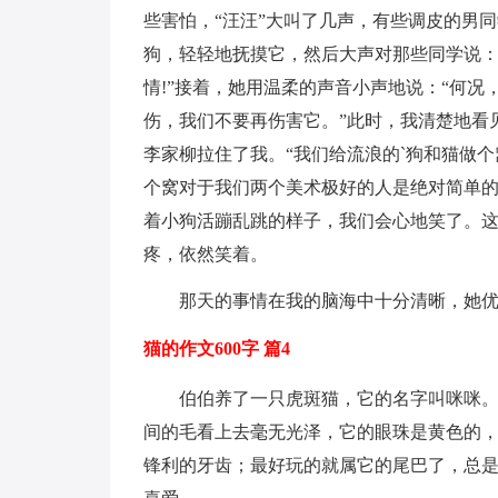
些害怕，“汪汪”大叫了几声，有些调皮的男
狗，轻轻地抚摸它，然后大声对那些同学说：
情!”接着，她用温柔的声音小声地说：“何
伤，我们不要再伤害它。”此时，我清楚地看
李家柳拉住了我。“我们给流浪的`狗和猫做个
个窝对于我们两个美术极好的人是绝对简单
着小狗活蹦乱跳的样子，我们会心地笑了。
疼，依然笑着。
那天的事情在我的脑海中十分清晰，她
猫的作文600字 篇4
伯伯养了一只虎斑猫，它的名字叫咪咪
间的毛看上去毫无光泽，它的眼珠是黄色的
锋利的牙齿；最好玩的就属它的尾巴了，总