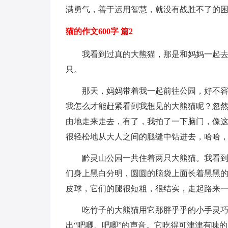
满勇气，善于运用智慧，就没有战胜不了的
猫的作文600字 篇2
我看到过真的大熊猫，那是和妈妈一起
只。
那天，妈妈带着我一起前往公园，好不
我怎么才能赶紧看到我想见的大熊猫呢？忽
由地走来走去，有了，我拍了一下脑门，像这
很轻松地从大人之间的腿缝中钻进去，哈哈
黔灵山公园一共住着两只大熊猫。我看
们身上黑白分明，圆圆的脑袋上面长着黑黑
皮球，它们的腿很短粗，很结实，走起路来
吃竹子的大熊猫用它那胖乎乎的小手灵
出“吧唧、吧唧”的声音。它吃得可津津有味