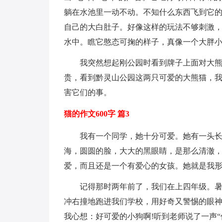
躺在水池里一动不动。不知什么东西飞到它
自己的大白肚子。好像这样的玩法不够刺激
水中。瞧它憨态可掬的样子，真像一个大胖
我突然想起刚公园时看到牌子上面对大
贵，看到黔灵山公园这两只可爱的大熊猫，
害它们的事。
猫的作文600字 篇3
我有一个同学，她十分可爱。她有一头
海，圆圆的脸，大大的黑眼睛，是那么清澈
爱，而且还是一个有爱心的女孩。她就是我
记得那时两年前了，我们在上四年级。
冲右撞地跑进我们学校，用好奇又警惕的眼
我心想：好可爱的小狗啊!听到老师说了一声“