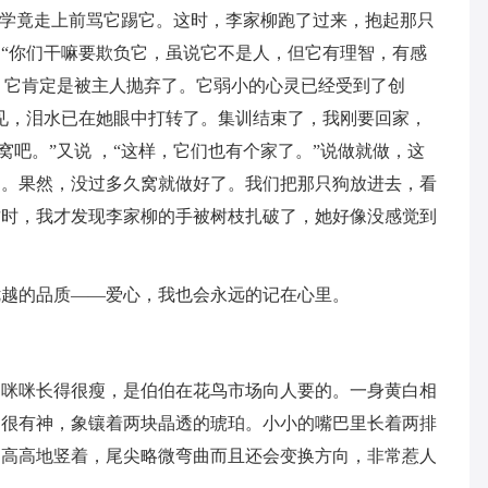
同学竟走上前骂它踢它。这时，李家柳跑了过来，抱起那只
“你们干嘛要欺负它，虽说它不是人，但它有理智，有感
况，它肯定是被主人抛弃了。它弱小的心灵已经受到了创
见，泪水已在她眼中打转了。集训结束了，我刚要回家，
窝吧。”又说 ，“这样，它们也有个家了。”说做就做，这
的。果然，没过多久窝就做好了。我们把那只狗放进去，看
这时，我才发现李家柳的手被树枝扎破了，她好像没感觉到
优越的品质——爱心，我也会永远的记在心里。
。咪咪长得很瘦，是伯伯在花鸟市场向人要的。一身黄白相
，很有神，象镶着两块晶透的琥珀。小小的嘴巴里长着两排
是高高地竖着，尾尖略微弯曲而且还会变换方向，非常惹人