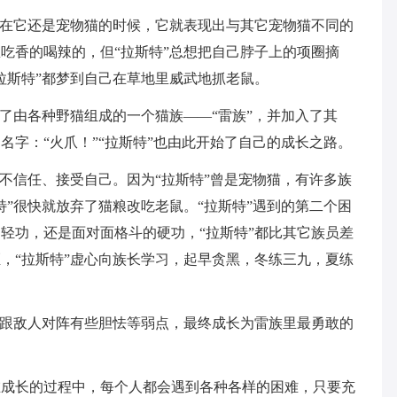
，在它还是宠物猫的时候，它就表现出与其它宠物猫不同的
吃香的喝辣的，但“拉斯特”总想把自己脖子上的项圈摘
拉斯特”都梦到自己在草地里威武地抓老鼠。
到了由各种野猫组成的一个猫族——“雷族”，并加入了其
名字：“火爪！”“拉斯特”也由此开始了自己的成长之路。
全不信任、接受自己。因为“拉斯特”曾是宠物猫，有许多族
特”很快就放弃了猫粮改吃老鼠。“拉斯特”遇到的第二个困
轻功，还是面对面格斗的硬功，“拉斯特”都比其它族员差
，“拉斯特”虚心向族长学习，起早贪黑，冬练三九，夏练
、跟敌人对阵有些胆怯等弱点，最终成长为雷族里最勇敢的
在成长的过程中，每个人都会遇到各种各样的困难，只要充