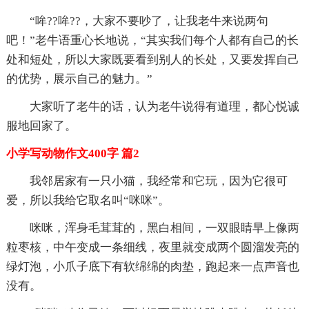
“哞??哞??，大家不要吵了，让我老牛来说两句
吧！”老牛语重心长地说，“其实我们每个人都有自己的长
处和短处，所以大家既要看到别人的长处，又要发挥自己
的优势，展示自己的魅力。”
大家听了老牛的话，认为老牛说得有道理，都心悦诚
服地回家了。
小学写动物作文400字 篇2
我邻居家有一只小猫，我经常和它玩，因为它很可
爱，所以我给它取名叫“咪咪”。
咪咪，浑身毛茸茸的，黑白相间，一双眼睛早上像两
粒枣核，中午变成一条细线，夜里就变成两个圆溜发亮的
绿灯泡，小爪子底下有软绵绵的肉垫，跑起来一点声音也
没有。