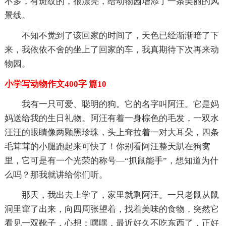
不多，有斑纹的，很漂亮，给动物园增添了一条美丽的风
景线。
不知不觉到了该回家的时间了，天色已经渐渐暗了下
来，我依依不舍的坐上了回家的车，我真期待下次再来动
物园。
小学写动物作文400字 篇10
我有一只可爱、聪明的狗。它的名字叫阿汪。它是妈
妈送给我的生日礼物。阿汪有着一身棕色的毛发，一双水
汪汪的眼睛像两颗黑珍珠，头上耷拉着一对大耳朵，四条
毛茸茸的小腿跑起来可快了！你别看阿汪整天趴在狗窝
里，它可是有一个光荣的称号—“抓鼠能手”，想知道为什
么吗？那我就讲给你们听。
那天，我出去上学了，家里就剩阿汪。一只老鼠从鼠
洞里窜了出来，向四周张望着，找着美味的食物，突然它
看见一双靴子，心想：嘿嘿，最近好久不吃东西了，正好