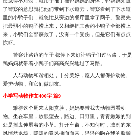
便觉得不对劲，就用手推了推鸭妈妈的身体，鸭妈妈知道
了警察的意思就把他们带到下水道旁，警察看到了下水道
里的小鸭子们，就急忙从旁边的餐厅里拿了网子。警察先
把最弱小的鸭子捞上来，又相继把其余的小鸭子全部捞上
来，小鸭们全部获救了，没有一个受伤，但是它们有点点
惊吓。
警察让路边的车子 都停下来好让鸭子们过马路，于是
鸭妈妈就带着小鸭子们高高兴兴地过了马路。
人与动物和谐相处，十分美好，愿人人都保护动物、
爱护动物，和它们做朋友。
小学写动物作文400字 篇9
难得这个周末太阳赏脸，妈妈要带我去动物园看动
物。坐在车里，放眼望去，路边、田野里，青青嫩嫩的到
处是摇曳伸展着的小草。打开车窗，不知何时，凛冽的东
风悄然退场，暖暖的春风拂面而来，轻轻的吻在我的脸颊