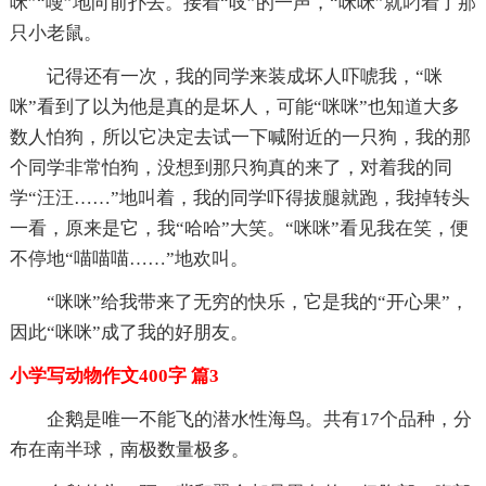
咪”“嗖”地向前扑去。接着“吱”的一声，“咪咪”就叼着了那
只小老鼠。
记得还有一次，我的同学来装成坏人吓唬我，“咪
咪”看到了以为他是真的是坏人，可能“咪咪”也知道大多
数人怕狗，所以它决定去试一下喊附近的一只狗，我的那
个同学非常怕狗，没想到那只狗真的来了，对着我的同
学“汪汪……”地叫着，我的同学吓得拔腿就跑，我掉转头
一看，原来是它，我“哈哈”大笑。“咪咪”看见我在笑，便
不停地“喵喵喵……”地欢叫。
“咪咪”给我带来了无穷的快乐，它是我的“开心果”，
因此“咪咪”成了我的好朋友。
小学写动物作文400字 篇3
企鹅是唯一不能飞的潜水性海鸟。共有17个品种，分
布在南半球，南极数量极多。