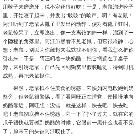
用靴子来磨磨牙，说不定还很好吃！于是，老鼠溜进靴子
里，开始咬了起来，并发出“吱吱”的响声。啊！有老鼠！
阿汪听到了老鼠从靴子里发出的动静，便对着靴子狂叫。
老鼠惊呆了，立即逃出，像一支离铉的箭一样，溜到了一
个隐秘的角落里。阿汪虽然看不见老鼠，但它很冷静，心
想：老鼠，别以为你藏起来我就找不到你，看我怎么把你
引出来！于是，阿汪叼着一块奶酪，把它搁置在了桌子
旁，来引诱老鼠，自己先回到狗窝里假装睡觉，待到时机
成熟，再把老鼠捉住。
果然，老鼠抵不住美食的诱惑，它快如闪电般跑到奶
酪旁，但老鼠很警惕，看了看阿旺正在睡觉，便慢慢地向
奶酪靠近，阿旺想：没错，就是这样，快去吧！快去吃
吧！老鼠彻底挡不住诱惑，它一下子扑了过去，就在它的
爪子很快就要碰到奶酪的时候，它眼前一黑什么也看不见
了，原来它的头被阿汪咬住了。