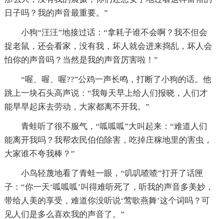
日子吗？我的声音最重要。”
小狗“汪汪”地接过话：“拿耗子谁不会啊？我不但会
捉老鼠，还会看家，没有我，坏人就会进来捣乱，坏人会
怕你的声音吗？当然是我的声音厉害啦！”
“喔、喔、喔??”公鸡一声长鸣，打断了小狗的话。他
跳上一块石头高声说：“我每天早上给人们报晓，人们才
能早早起床去劳动，大家都离不开我。”
青蛙听了很不服气，“呱呱呱”大叫起来：“难道人们
能离开我吗？我帮农民伯伯除害，吃掉庄稼地里的害虫，
大家谁不夸我棒？”
小鸟轻蔑地看了青蛙一眼，“叽叽喳喳”打开了话匣
子：“你一天‘呱呱呱’叫得难听死了，听我的声音多美妙，
带给人美的享受，难道你没听说‘莺歌燕舞’这个词吗？可
见人们是多么喜欢我的声音了。”