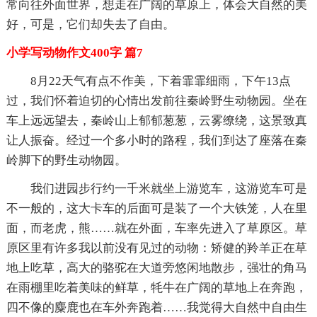
常向往外面世界，想走在广阔的草原上，体会大自然的美
好，可是，它们却失去了自由。
小学写动物作文400字 篇7
8月22天气有点不作美，下着霏霏细雨，下午13点
过，我们怀着迫切的心情出发前往秦岭野生动物园。坐在
车上远远望去，秦岭山上郁郁葱葱，云雾缭绕，这景致真
让人振奋。经过一个多小时的路程，我们到达了座落在秦
岭脚下的野生动物园。
我们进园步行约一千米就坐上游览车，这游览车可是
不一般的，这大卡车的后面可是装了一个大铁笼，人在里
面，而老虎，熊……就在外面，车率先进入了草原区。草
原区里有许多我以前没有见过的动物：矫健的羚羊正在草
地上吃草，高大的骆驼在大道旁悠闲地散步，强壮的角马
在雨棚里吃着美味的鲜草，牦牛在广阔的草地上在奔跑，
四不像的麋鹿也在车外奔跑着……我觉得大自然中自由生