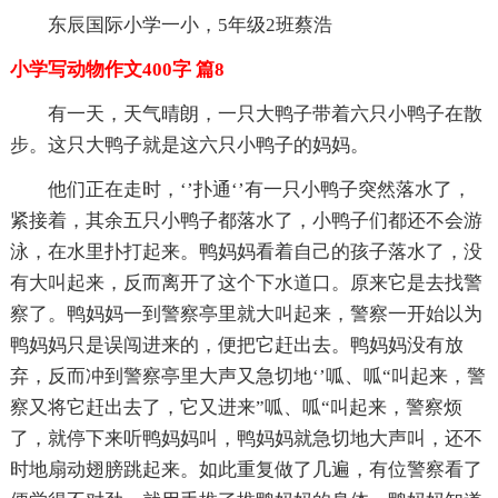
东辰国际小学一小，5年级2班蔡浩
小学写动物作文400字 篇8
有一天，天气晴朗，一只大鸭子带着六只小鸭子在散
步。这只大鸭子就是这六只小鸭子的妈妈。
他们正在走时，‘’扑通‘’有一只小鸭子突然落水了，
紧接着，其余五只小鸭子都落水了，小鸭子们都还不会游
泳，在水里扑打起来。鸭妈妈看着自己的孩子落水了，没
有大叫起来，反而离开了这个下水道口。原来它是去找警
察了。鸭妈妈一到警察亭里就大叫起来，警察一开始以为
鸭妈妈只是误闯进来的，便把它赶出去。鸭妈妈没有放
弃，反而冲到警察亭里大声又急切地‘’呱、呱“叫起来，警
察又将它赶出去了，它又进来”呱、呱“叫起来，警察烦
了，就停下来听鸭妈妈叫，鸭妈妈就急切地大声叫，还不
时地扇动翅膀跳起来。如此重复做了几遍，有位警察看了