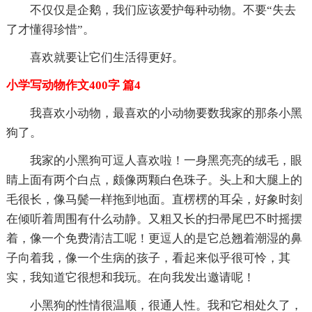
不仅仅是企鹅，我们应该爱护每种动物。不要“失去
了才懂得珍惜”。
喜欢就要让它们生活得更好。
小学写动物作文400字 篇4
我喜欢小动物，最喜欢的小动物要数我家的那条小黑
狗了。
我家的小黑狗可逗人喜欢啦！一身黑亮亮的绒毛，眼
睛上面有两个白点，颇像两颗白色珠子。头上和大腿上的
毛很长，像马鬓一样拖到地面。直楞楞的耳朵，好象时刻
在倾听着周围有什么动静。又粗又长的扫帚尾巴不时摇摆
着，像一个免费清洁工呢！更逗人的是它总翘着潮湿的鼻
子向着我，像一个生病的孩子，看起来似乎很可怜，其
实，我知道它很想和我玩。在向我发出邀请呢！
小黑狗的性情很温顺，很通人性。我和它相处久了，