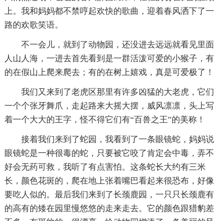
上。我和妈妈都不禁哼起欢快的歌曲，迎着春风洒下了一
路的欢歌笑语。
不一会儿，就到了动物园，还没进去远远就看见里面
人山人海，一进去首先看到是一群活泼可爱的小猴子，有
的在假山上爬来爬去；有的在树上嬉戏，真是可爱极了！
我们又来到了老虎区那里有许多凶猛的大老虎，它们
一个个张牙舞爪，走起路来大摇大摆，威风凛凛，头上写
着一个大大的王字，怪不得它们有“百兽之王”的美称！
接着我们来到了蛇园，我看到了一条眼镜蛇，妈妈说
眼镜蛇是一种很毒的蛇，只要被它咬了肯定会中毒，弄不
好会无药可救，我听了有点害怕。这条蛇长大约有三米
长，颜色花斑的，爬在地上张着嘴巴看起来很恐布，好像
要吃人似的。最后我们来到了长颈鹿园，一只只长颈鹿有
的高有的矮在园里慢悠悠的走来走去。它的颜色跟猎豹差