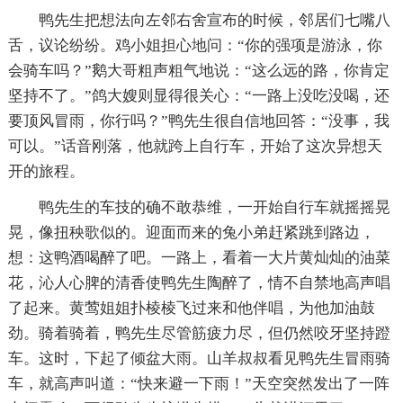
鸭先生把想法向左邻右舍宣布的时候，邻居们七嘴八
舌，议论纷纷。鸡小姐担心地问：“你的强项是游泳，你
会骑车吗？”鹅大哥粗声粗气地说：“这么远的路，你肯定
坚持不了。”鸽大嫂则显得很关心：“一路上没吃没喝，还
要顶风冒雨，你行吗？”鸭先生很自信地回答：“没事，我
可以。”话音刚落，他就跨上自行车，开始了这次异想天
开的旅程。
鸭先生的车技的确不敢恭维，一开始自行车就摇摇晃
晃，像扭秧歌似的。迎面而来的兔小弟赶紧跳到路边，
想：这鸭酒喝醉了吧。一路上，看着一大片黄灿灿的油菜
花，沁人心脾的清香使鸭先生陶醉了，情不自禁地高声唱
了起来。黄莺姐姐扑棱棱飞过来和他伴唱，为他加油鼓
劲。骑着骑着，鸭先生尽管筋疲力尽，但仍然咬牙坚持蹬
车。这时，下起了倾盆大雨。山羊叔叔看见鸭先生冒雨骑
车，就高声叫道：“快来避一下雨！”天空突然发出了一阵