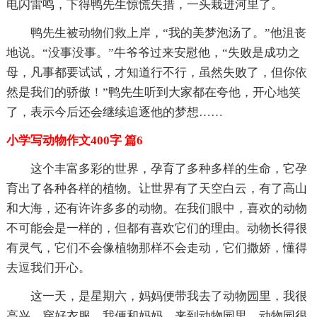
电闪雷鸣，下得鸭先生惊慌失措，一头栽进河里了。
鸭先生被动物们救上岸，“我的美梦泡汤了。”他沮丧
地说。“没事没事。”牛爷爷过来安慰他，“失败是成功之
母，凡事都要试试，才知道行不行，虽然失败了，但你依
然是我们的骄傲！”鸭先生听到大家都在夸他，开心地笑
了，表示今后还会继续追逐他的梦想……
小学写动物作文400字 篇6
这个丰富多彩的世界，孕育了多种多样的生命，它孕
育出了各种各样的植物。让世界有了天空白云，有了高山
和大海，还有许许多多的动物。在我们眼中，喜欢的动物
不可能会是一样的，但都有喜欢它们的理由。动物长得很
有灵气，它们不会像植物那样不会走动，它们撒娇，懂得
去逗我们开心。
这一天，是星期六，妈妈便带我去了动物园里，我很
高兴，穿好衣服，我便和妈妈，来到动物园里。动物园很