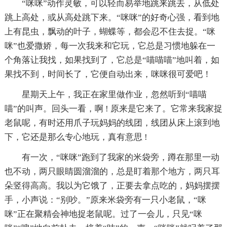
“咪咪”动作灵敏，可以轻而易举地跳来跳去，从低处
跳上高处，或从高处跳下来。“咪咪”的好奇心强，看到地
上有昆虫，飘动的叶子，蝴蝶等，都会忍不住去捉。“咪
咪”也爱撒娇，每一次我来和它玩，它总是习惯地躲在一
个角落让我找，如果找到了，它总是“喵喵喵”地叫着，如
果找不到，时间长了，它便自动出来，咪咪很可爱吧！
星期天上午，我正在家里做作业，忽然听到“喵喵
喵”的叫声。回头一看，啊 ! 原来是它来了。它常来我家捉
老鼠呢，有时还用爪子玩妈妈的线团，线团从床上滚到地
下，它还是那么专心地玩，真有意思 !
有一次，“咪咪”跑到了我家的米袋旁，蹲在那里一动
也不动，两只眼睛圆溜溜的，总是盯着那个地方，两只耳
朵竖得高高。我以为它饿了，正要去拿点吃的，妈妈摆摆
手，小声说：“别吵。”原来米袋旁有一只小老鼠，“咪
咪”正在聚精会神地捉老鼠呢。过了一会儿，只见“咪