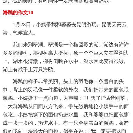
是那么的美好，有时间你一定来海参崴看海鸥哦！
海鸥的作文10
1月28日，小姨带我和婆婆去昆明游玩。昆明天高云
淡，气候宜人。
我们来到翠湖。翠湖是一个椭圆形的湖。湖边有许许
多多的柳树，那柳树高大挺拔，象一个个巨人立在翠湖边
上。湖水很清澈，柳树倒映在水中，湖水因此变得很绿。
湖上有成千上万只海鸥。
海鸥的样子非常美丽。头上的羽毛像一条雪白的头
巾，背上的羽毛像一件柔软的外衣。我们把带来的面包喂
海鸥。小姨撕下一点面包，大声喊：“开饭了!”话音刚落，
一大群海鸥从四面八方飞来，争先恐后地抢小姨手中的面
包吃。小姨把撕下的面包扔进水里，我和婆婆也把面包撕
成一块一块的，扔进水里。有一只全身雪白的海鸥，象箭
似的飞向一块较大的面包，似乎在说：“我一定要把这面