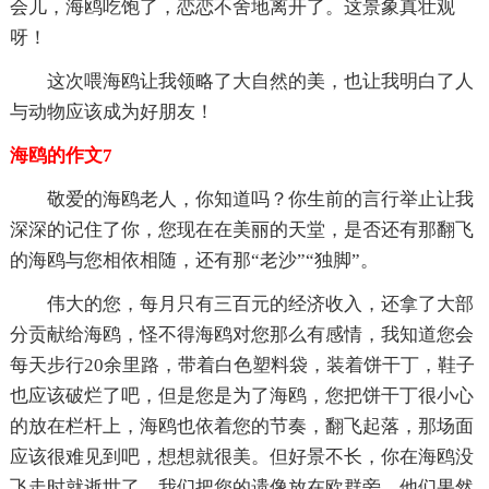
会儿，海鸥吃饱了，恋恋不舍地离开了。这景象真壮观
呀！
这次喂海鸥让我领略了大自然的美，也让我明白了人
与动物应该成为好朋友！
海鸥的作文7
敬爱的海鸥老人，你知道吗？你生前的言行举止让我
深深的记住了你，您现在在美丽的天堂，是否还有那翻飞
的海鸥与您相依相随，还有那“老沙”“独脚”。
伟大的您，每月只有三百元的经济收入，还拿了大部
分贡献给海鸥，怪不得海鸥对您那么有感情，我知道您会
每天步行20余里路，带着白色塑料袋，装着饼干丁，鞋子
也应该破烂了吧，但是您是为了海鸥，您把饼干丁很小心
的放在栏杆上，海鸥也依着您的节奏，翻飞起落，那场面
应该很难见到吧，想想就很美。但好景不长，你在海鸥没
飞走时就逝世了，我们把您的遗像放在欧群旁，他们果然