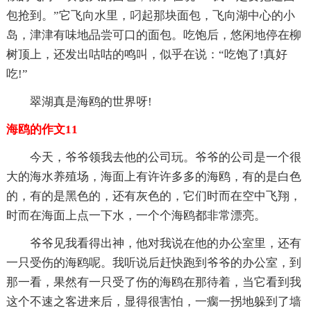
包抢到。”它飞向水里，叼起那块面包，飞向湖中心的小
岛，津津有味地品尝可口的面包。吃饱后，悠闲地停在柳
树顶上，还发出咕咕的鸣叫，似乎在说：“吃饱了!真好
吃!”
翠湖真是海鸥的世界呀!
海鸥的作文11
今天，爷爷领我去他的公司玩。爷爷的公司是一个很
大的海水养殖场，海面上有许许多多的海鸥，有的是白色
的，有的是黑色的，还有灰色的，它们时而在空中飞翔，
时而在海面上点一下水，一个个海鸥都非常漂亮。
爷爷见我看得出神，他对我说在他的办公室里，还有
一只受伤的海鸥呢。我听说后赶快跑到爷爷的办公室，到
那一看，果然有一只受了伤的海鸥在那待着，当它看到我
这个不速之客进来后，显得很害怕，一瘸一拐地躲到了墙