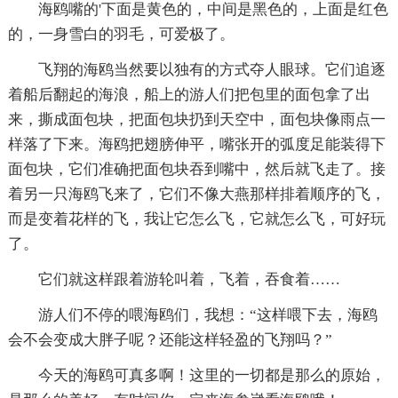
海鸥嘴的'下面是黄色的，中间是黑色的，上面是红色
的，一身雪白的羽毛，可爱极了。
飞翔的海鸥当然要以独有的方式夺人眼球。它们追逐
着船后翻起的海浪，船上的游人们把包里的面包拿了出
来，撕成面包块，把面包块扔到天空中，面包块像雨点一
样落了下来。海鸥把翅膀伸平，嘴张开的弧度足能装得下
面包块，它们准确把面包块吞到嘴中，然后就飞走了。接
着另一只海鸥飞来了，它们不像大燕那样排着顺序的飞，
而是变着花样的飞，我让它怎么飞，它就怎么飞，可好玩
了。
它们就这样跟着游轮叫着，飞着，吞食着……
游人们不停的喂海鸥们，我想：“这样喂下去，海鸥
会不会变成大胖子呢？还能这样轻盈的飞翔吗？”
今天的海鸥可真多啊！这里的一切都是那么的原始，