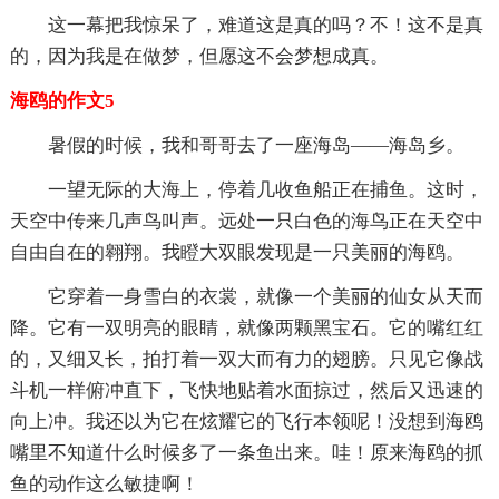
这一幕把我惊呆了，难道这是真的吗？不！这不是真
的，因为我是在做梦，但愿这不会梦想成真。
海鸥的作文5
暑假的时候，我和哥哥去了一座海岛——海岛乡。
一望无际的大海上，停着几收鱼船正在捕鱼。这时，
天空中传来几声鸟叫声。远处一只白色的海鸟正在天空中
自由自在的翱翔。我瞪大双眼发现是一只美丽的海鸥。
它穿着一身雪白的衣裳，就像一个美丽的仙女从天而
降。它有一双明亮的眼睛，就像两颗黑宝石。它的嘴红红
的，又细又长，拍打着一双大而有力的翅膀。只见它像战
斗机一样俯冲直下，飞快地贴着水面掠过，然后又迅速的
向上冲。我还以为它在炫耀它的飞行本领呢！没想到海鸥
嘴里不知道什么时候多了一条鱼出来。哇！原来海鸥的抓
鱼的动作这么敏捷啊！