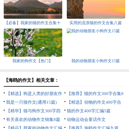
【必备】我家的猫的作文合集十
实用的流浪猫的作文合集八篇
篇
我家的狗作文【热门】
我的动物朋友小狗作文15篇
【海鸥的作文】相关文章：
【精选】狗是人类的好朋友作
【推荐】猫的作文300字合集8
文400字四篇
我是一只猫作文(通用15篇)
篇
【精选】动物的作文400字合
【精华】猫与狗作文300字四
集5篇
猫的作文400字汇编5篇
篇
有关喜欢的动物作文锦集8篇
动物运动会童话作文
【精品】我家的动物作文汇编
【推荐】海鸥作文汇编九篇