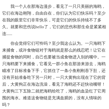
我一个人在那海边漫步，看见了一只只美丽的海鸥，
它们在海边翱翔，自由自在，你们认为它们快乐吗？至少
在我的眼里它们非常快乐，可是它们的快乐持续不了多
久。就要和悲伤说hello了，它们的悲伤和那生命是紧紧相
连......
你会觉得它们可怜吗？至少我这么认为。一只海鸥下
来捕食，或许食物链对于海鸥就是那么的残忍吧！让它在
捕捉食物的同时，自己也要被当成食物进入别的嘴中。一
只海鸥要下来捕食，它看见一群小鱼在那游来游去，海鸥
瞄准了目标准备下手，它抓住了一条小鱼刚刚吞下肚，还
没有开始准备吃下另一只时，一只大黄狗出现在了它的背
后，大黄狗正在海边洗澡，看见了海鸥还不赶快动嘴呀！
大黄狗三下五除二就把海鸥给吃了，海鸥的血染红了它周
围的海水。难道这食物链是充满血腥的，没有人情味的
吗？