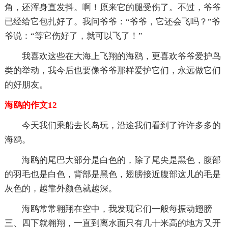
角，还浑身直发抖。啊！原来它的腿受伤了。不过，爷爷
已经给它包扎好了。我问爷爷：“爷爷，它还会飞吗？”爷
爷说：“等它伤好了，就可以飞了！”
我喜欢这些在大海上飞翔的海鸥，更喜欢爷爷爱护鸟
类的举动，我今后也要像爷爷那样爱护它们，永远做它们
的好朋友。
海鸥的作文12
今天我们乘船去长岛玩，沿途我们看到了许许多多的
海鸥。
海鸥的尾巴大部分是白色的，除了尾尖是黑色，腹部
的羽毛也是白色，背部是黑色，翅膀接近腹部这儿的毛是
灰色的，越靠外颜色就越深。
海鸥常常翱翔在空中，我发现它们一般每振动翅膀
三、四下就翱翔，一直到离水面只有几十米高的地方又开