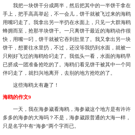
我把一块饼干分成两半，然后把其中的一半饼干拿在
手上，把手高高举起，不一会儿，饼干就被飞过来的海鸥
用嘴叼走了。我拿出另一半扔在水面上，只见一大群海鸥
蜂拥而至，抢那半块饼干。一只离饼干最近的海鸥动作很
快，用嘴一叼，饼干就被它吞到肚里了。我又拿出另一块
饼干，想要往水里扔，不过，还没等我扔到水面，就被一
只刚好飞过的海鸥给叼走了。我低头一看，水面的海鸥早
已挤成一团准备抢吃的了。海鸥们看见饼干被其中一个同
伴叼走了，就扫兴地离开，去别的地方抢吃的了。
这些海鸥太有趣了！
海鸥的作文9
一天，我在海参崴看海鸥，海参崴这个地方是有许许
多多的海参的大海吗？不是，海参崴跟普通的大海一样，
只是名字中有“海参”两个字而已。