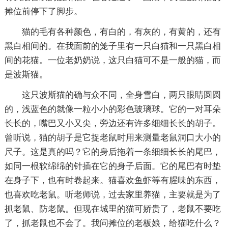
摊位前停下了脚步。
猫的毛有各种颜色，有白的，有灰的，有黄的，还有
黑白相间的。在我面前的笼子里有一只白猫和一只黑白相
间的花猫。一位老奶奶说，这只白猫可不是一般的猫，而
是波斯猫。
这只波斯猫的确与众不同，全身雪白，两只眼睛圆圆
的，浅蓝色的就像一粒小小的彩色玻璃球。它的一对耳朵
长长的，嘴巴又小又尖，旁边还有许多细细长长的胡子。
曾听说，猫的胡子是它捉老鼠时用来测量老鼠洞口大小的
尺子。这是真的吗？它的身后拖着一条细细长长的尾巴，
如同一根软绵绵的针插在它的身子后面。它的尾巴有时垫
在身子下，也有时卷起来。猫喜欢鱼虾等有腥味的东西，
也喜欢吃老鼠。听老师说，过去家里养猫，主要就是为了
抓老鼠、防老鼠。但现在城里的猫可娇贵了，老鼠不要吃
了，抓老鼠也不会了。我问摊位的老板娘，给猫吃什么？