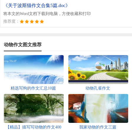
《关于波斯猫作文合集5篇.doc》
将本文的Word文档下载到电脑，方便收藏和打印
推荐度：
动物作文图文推荐
精选写狗的作文汇总10篇
动物孔雀作文
【精品】描写写动物的作文400
我家动物的作文三篇