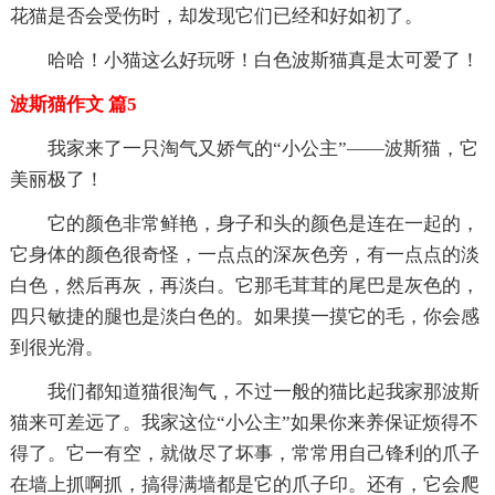
花猫是否会受伤时，却发现它们已经和好如初了。
哈哈！小猫这么好玩呀！白色波斯猫真是太可爱了！
波斯猫作文 篇5
我家来了一只淘气又娇气的“小公主”——波斯猫，它
美丽极了！
它的颜色非常鲜艳，身子和头的颜色是连在一起的，
它身体的颜色很奇怪，一点点的深灰色旁，有一点点的淡
白色，然后再灰，再淡白。它那毛茸茸的尾巴是灰色的，
四只敏捷的腿也是淡白色的。如果摸一摸它的毛，你会感
到很光滑。
我们都知道猫很淘气，不过一般的猫比起我家那波斯
猫来可差远了。我家这位“小公主”如果你来养保证烦得不
得了。它一有空，就做尽了坏事，常常用自己锋利的爪子
在墙上抓啊抓，搞得满墙都是它的爪子印。还有，它会爬