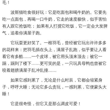
毛！
波斯猫吃食很好玩：它是吃面包和喝牛奶的。它要先
吃一点面包，再喝一口牛奶，它走的速度极快，似乎害怕
有人跟它抢饭吃； 如果有人打搅它吃饭，它一定会大发脾
气，追着你满屋子跑。
它玩耍更好笑了。一根羽毛，曾经被它玩出许许多多
的花样来：把羽毛插在头上，满屋子乱跑，似乎要让人看
看它有多酷……一个皮球，被它用头顶来顶去；被它一
踢，踢到了楼下……更可笑的是，一只玩具母鸭也曾被它
咬着翅膀满屋子乱冲乱撞……
如果它感到累了，无论是什么时辰，它都会缩紧身
子，呼呼大睡；无论它多么贪玩，一感到累，它便蒙头大
睡！
它是很奇怪，但它又是那么调皮可爱！