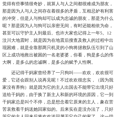
觉得有些事情很奇妙，就算人与人之间都很难成为朋友，
那是因为人与人之间存在着很多的矛盾，互相忌妒有利害
的冲突，但是人与狗却可以成为忠诚的朋友，那是为什么
呢？那是因为人与狗可以亲密无间，有时还能相依为命，
甚至可以守护主人到最后。也许大家也记得上一年5。12
汶川大地震时，就是因为在地震后搜查及救人的过程中出
现困难，就是全靠那两只机灵的小狗将拯救队伍引到了山
区上成功地救出被困的一名老婆婆，你看，狗是多么的伟
大啊，是多么的忠诚啊，是多么的赋予人性啊。
还记得干妈家曾经养了一只狗叫——欢欢，欢欢很可
爱，它还会跟别人说再见呢！不过欢欢很忠实，（因为我
家没有养狗）就是因为它的主人出国去不能带它出境只好
送给干妈的，由于换了新主人和新的环境的原因，它一到
干妈家总是叫个不停，总是想念着它原来的主人，象在苦
苦哀救着干妈送她回家似的。后来实在是没办法了，只好
等它的主人回来后将欢欢送回属于它自己的家了。这一切