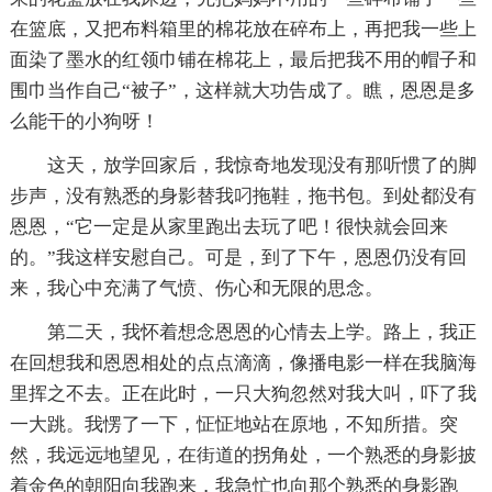
在篮底，又把布料箱里的棉花放在碎布上，再把我一些上
面染了墨水的红领巾铺在棉花上，最后把我不用的帽子和
围巾当作自己“被子”，这样就大功告成了。瞧，恩恩是多
么能干的小狗呀！
这天，放学回家后，我惊奇地发现没有那听惯了的脚
步声，没有熟悉的身影替我叼拖鞋，拖书包。到处都没有
恩恩，“它一定是从家里跑出去玩了吧！很快就会回来
的。”我这样安慰自己。可是，到了下午，恩恩仍没有回
来，我心中充满了气愤、伤心和无限的思念。
第二天，我怀着想念恩恩的心情去上学。路上，我正
在回想我和恩恩相处的点点滴滴，像播电影一样在我脑海
里挥之不去。正在此时，一只大狗忽然对我大叫，吓了我
一大跳。我愣了一下，怔怔地站在原地，不知所措。突
然，我远远地望见，在街道的拐角处，一个熟悉的身影披
着金色的朝阳向我跑来，我急忙也向那个熟悉的身影跑