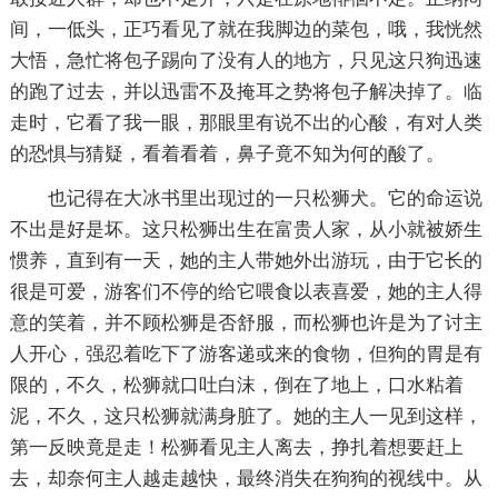
间，一低头，正巧看见了就在我脚边的菜包，哦，我恍然
大悟，急忙将包子踢向了没有人的地方，只见这只狗迅速
的跑了过去，并以迅雷不及掩耳之势将包子解决掉了。临
走时，它看了我一眼，那眼里有说不出的心酸，有对人类
的恐惧与猜疑，看着看着，鼻子竟不知为何的酸了。
也记得在大冰书里出现过的一只松狮犬。它的命运说
不出是好是坏。这只松狮出生在富贵人家，从小就被娇生
惯养，直到有一天，她的主人带她外出游玩，由于它长的
很是可爱，游客们不停的给它喂食以表喜爱，她的主人得
意的笑着，并不顾松狮是否舒服，而松狮也许是为了讨主
人开心，强忍着吃下了游客递或来的食物，但狗的胃是有
限的，不久，松狮就口吐白沫，倒在了地上，口水粘着
泥，不久，这只松狮就满身脏了。她的主人一见到这样，
第一反映竟是走！松狮看见主人离去，挣扎着想要赶上
去，却奈何主人越走越快，最终消失在狗狗的视线中。从