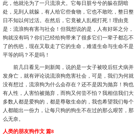
此，他就沦为了一只流浪犬。它每日脏兮兮的躲在阴暗
处，见到人就躲，有人给它些食物，它也不敢吃，整日整
日不知以何过活。在然后，它竟被人乱棍打死！理由竟
是：流浪狗有害与社会！但我想说的是，人有好坏之分，
狗就没有吗？你们已经给狗带来了很多它们一辈子都忘不
了的伤疤，现在又取走了它的生命，难道生命与生命不是
平等的吗？不是吗！
前几日看见一则新闻，说的是一女子被咬后狂犬病并
发身亡，就有评论说流浪狗危害社会，可是，我们为何就
没有想过，流浪狗为什么会存在？还不是因为抛弃！狗也
有人性，人害怕被抛弃，而狗又何尝不怕？我相信我们大
多数人都是爱狗的，都是尊敬生命的，我也希望我们每个
人都能出一份力，让每只狗的狗生不在过的那么艰苦，那
么无奈。
人类的朋友狗作文 篇8