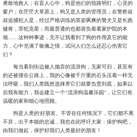
勇敢地救人；在盲人心中，狗是他们的指路明灯，心灵的
窗户；在茫茫大草原上，狗又是人类的管理员；在警察叔
叔追捕犯人是，经过严格训练的英姿飒爽的警犬又是长跑
健将，罪犯克星；而最普通的也都肩负着看家护院的本
领……这种种事迹，无不让我看到了狗的作用及它的能
力，心中充满了敬佩之情，试问人们怎么还忍心伤害它
们？
每当看到街边被人抛弃的流浪狗，无家可归，甚至有
的还被撞在公路上，我的心像被千斤重的石头压着一样无
法呼吸，我们人类既然选择养它们就要负责到底，如果以
后我有能力，我会建立一个“流浪狗温馨乐园”，让它们有
温暖的家和细心地照顾。
狗是人类的'好朋友。不管在任何情况下，它们都不离
不弃，出于本能的忠诚，我也在此呼吁大家：保护狗吧，
由我们做起，保护好我们人类最好的朋友！