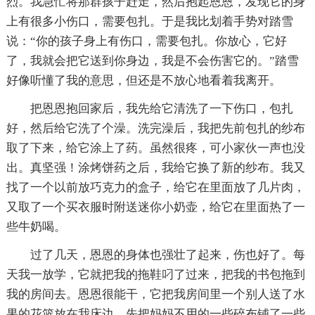
烈。我急忙将那群孩子赶走，然后抱起恩恩，发现它的身
上有很多小伤口，需要包扎。于是我比划着手势对踏雪
说：“你的孩子身上有伤口，需要包扎。你放心，它好
了，我就会把它送到你身边，我是不会伤害它的。”踏雪
好像听懂了我的意思，但还是不放心地看着我离开。
把恩恩抱回家后，我先给它清洗了一下伤口，包扎
好，然后给它洗了个澡。洗完澡后，我把先前包扎的纱布
取了下来，给它涂上了药。虽然很疼，可小家伙一声也没
出。真坚强！涂烤饼药之后，我给它换了新的纱布。我又
找了一个以前放巧克力的盒子，给它在里面放了几片肉，
又取了一个买衣服时附送迷你小奶壶，给它在里面热了一
些牛奶喝。
过了几天，恩恩的身体也强壮了起来，伤也好了。每
天我一放学，它就把我的拖鞋叼了过来，把我的书包拖到
我的房间去。恩恩很能干，它把我房间里一个别人送了水
果的花篮放在我床边，先把妈妈不用的一些碎布铺了一些