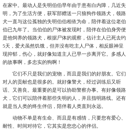
在家中。最动人是失明伯伯早年由于患有白内障，几近失
明，为了生活方便，获军部赠送一只狼狗作领路犬，领路
犬一直与这位孤独的失明伯伯相依为命，陪伴着这位老伯
伯已九年了。当伯伯的尸体被发现时，陪伴在伯伯身旁便
是他饲养的领路犬，根据尸体的观察，估计主人已死去约
5天，爱犬虽然饥饿，但并没有吃主人尸体，相反眼神呈
现抑郁，伤心，就好像知道主人已早一步离开它。多感人
的故事啊，多忠实的狗啊！
它们不只是我们的宠物，而且是我们的好朋友。它们
对人的贡献也是很多的。就好像警犬，经过训练后又听
话、又善良。最重要的是可以协助警察办事。有好像领路
犬，它们可以陪伴着那些失明的人，并且指明路线。还有
就是当人类的终生伴侣，陪伴着人类直到永远。
动物不单是有生命、而且是有感情，只要您有爱心、
耐性、时间对待它，它其实是您忠心的伴侣。