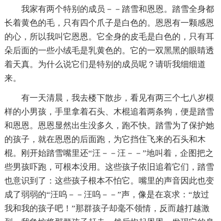
我家有两个特别的成员－－踏雪和恩恩。踏雪全身都
长着黄色的毛，只有四个爪子是白色的。恩恩有一颗感恩
的心，所以我叫它恩恩。它全身的皮毛是白色的，只有耳
朵后面的一些小绒毛是乳黄色的。它的一双黑黑的眼睛透
着天真。为什么说它们是特别的成员呢？请听我细细道
来。
有一天清晨，我去楼下散步，看见有两三个七八岁模
样的小男孩，手里拿着石头、木棍追着两条狗，便是踏雪
和恩恩。恩恩显然出生没多久，跑不快。踏雪为了保护她
的孩子，就在恩恩的后面跑，为它挡住飞来的石头和木
棍。刚开始踏雪嘴里还“汪－－汪－－”地叫着，企图把之
些男孩吓跑，可根本没用。这些孩子依旧追着它们，踏雪
也意识到了：这些孩子根本不怕它。嘴里的声音因此也变
成了弱弱的“汪呜－－汪呜－－”声，像是在哀求：“放过
我和我的孩子吧！”那群孩子却毫不领情，反而越打越激