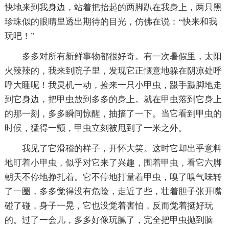
快地来到我身边，站着把抬起的两脚趴在我身上，两只黑
珍珠似的眼睛里透出期待的目光，仿佛在说：“快来和我
玩吧！”
多多对所有新鲜事物都很好奇。有一次暑假里，太阳
火辣辣的，我来到院子里，发现它正惬意地躲在阴凉处呼
呼大睡呢！我灵机一动，捡来一只小甲虫，蹑手蹑脚地走
到它身边，把甲虫放到多多的身上。就在甲虫落到它身上
的那一刻，多多瞬间惊醒，抽搐了一下。当它看到甲虫的
时候，猛得一颤，甲虫立刻被甩到了一米之外。
我见了它滑稽的样子，开怀大笑。这时它却出乎意料
地盯着小甲虫，似乎对它来了兴趣，围着甲虫，看它六脚
朝天不停地挣扎着。它不停地打量着甲虫，嗅了嗅气味转
了一圈，多多觉得没有危险，走近了些，壮着胆子张开嘴
碰了碰，身子一晃，它也没觉着害怕，反而觉着挺好玩
的。过了一会儿，多多好像玩腻了，完全把甲虫抛到脑