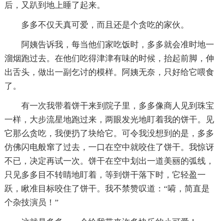
后，又趴到地上睡了起来。
多多不仅天真可爱，而且还是个贪吃的家伙。
阿姨告诉我，每当他们家吃饭时，多多就会准时地一
溜烟跑过去。在他们吃得津津有味的时候，抬起前脚，伸
出舌头，做出一副乞讨的模样。阿姨无奈，只好给它喂食
了。
有一次我带着饼干来到院子里，多多像商人见到珠宝
一样，大步流星地跑过来，两眼发光地盯着我的饼干。见
它那么贪吃，我便扔了块给它。可令我没想到的是，多多
仿佛闪电般窜了过去，一口在空中就咬住了饼干。我惊讶
不已，决定再试一次。饼干在空中划出一道美丽的弧线，
只见多多目不转睛地盯着，等到饼干落下时，它轻盈一
跃，瞅准目标咬住了饼干。我不禁赞叹道：“嗬，简直是
个杂技演员！”