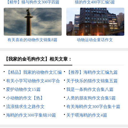
【精华】猫与狗作文300字四篇
猫的作文400字汇编5篇
有关喜欢的动物作文锦集8篇
动物运动会童话作文
【我家的金毛狗作文】相关文章：
【精品】我家的动物作文汇编
【推荐】海鸥作文汇编九篇
8篇
有关小学写动物作文400字合
关于快乐的猫作文锦集五篇
集七篇
爱护动物作文15篇
我是一条狗作文合集八篇
小动物的作文【热】
人类的朋友狗作文合集5篇
流浪猫求生之路作文
有关海鸥作文300字合集十篇
海鸥的作文300字集锦10篇
关于喂海鸥的作文4篇