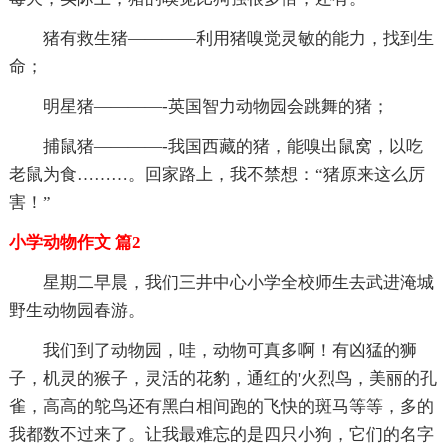
猪有救生猪————利用猪嗅觉灵敏的能力，找到生
命；
明星猪————-英国智力动物园会跳舞的猪；
捕鼠猪————-我国西藏的猪，能嗅出鼠窝，以吃
老鼠为食………。回家路上，我不禁想：“猪原来这么厉
害！”
小学动物作文 篇2
星期二早晨，我们三井中心小学全校师生去武进淹城
野生动物园春游。
我们到了动物园，哇，动物可真多啊！有凶猛的狮
子，机灵的猴子，灵活的花豹，通红的'火烈鸟，美丽的孔
雀，高高的鸵鸟还有黑白相间跑的飞快的斑马等等，多的
我都数不过来了。让我最难忘的是四只小狗，它们的名字