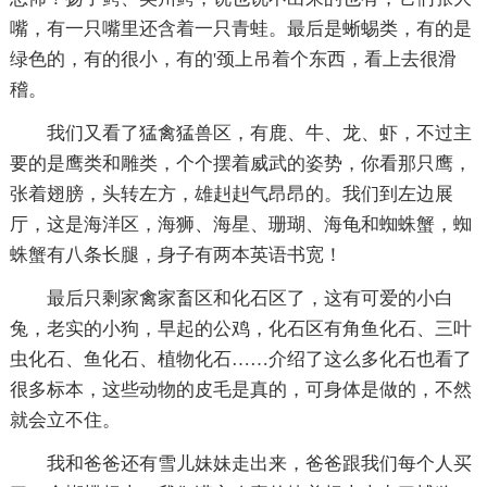
嘴，有一只嘴里还含着一只青蛙。最后是蜥蜴类，有的是
绿色的，有的很小，有的'颈上吊着个东西，看上去很滑
稽。
我们又看了猛禽猛兽区，有鹿、牛、龙、虾，不过主
要的是鹰类和雕类，个个摆着威武的姿势，你看那只鹰，
张着翅膀，头转左方，雄赳赳气昂昂的。我们到左边展
厅，这是海洋区，海狮、海星、珊瑚、海龟和蜘蛛蟹，蜘
蛛蟹有八条长腿，身子有两本英语书宽！
最后只剩家禽家畜区和化石区了，这有可爱的小白
兔，老实的小狗，早起的公鸡，化石区有角鱼化石、三叶
虫化石、鱼化石、植物化石……介绍了这么多化石也看了
很多标本，这些动物的皮毛是真的，可身体是做的，不然
就会立不住。
我和爸爸还有雪儿妹妹走出来，爸爸跟我们每个人买