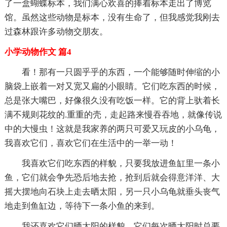
了一盒蝴蝶标本，我们满心欢喜的捧着标本走出了博览
馆。虽然这些动物是标本，没有生命了，但我感觉我刚去
过森林跟许多动物交朋友。
小学动物作文 篇4
看！那有一只圆乎乎的东西，一个能够随时伸缩的小
脑袋上嵌着一对又宽又扁的小眼睛。它们吃东西的时候，
总是张大嘴巴，好像很久没有吃饭一样。它的背上驮着长
满不规则花纹的.重重的壳，走起路来慢吞吞地，就像传说
中的大慢虫！这就是我家养的两只可爱又玩皮的小乌龟，
我喜欢它们，喜欢它们在生活中的一举一动！
我喜欢它们吃东西的样貌，只要我放进鱼缸里一条小
鱼，它们就会争先恐后地去抢，抢到后就会得意洋洋、大
摇大摆地向石块上走去晒太阳，另一只小乌龟就垂头丧气
地走到鱼缸边，等待下一条小鱼的来到。
我还喜欢它们晒太阳的样貌。它们每次晒太阳时总要