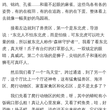
鸡、锦鸡、孔雀……和最不起眼的麻雀。这些鸟各有各的
姿势，有的在梳羽，有的在追跑，有的在下蛋。整体看上
去就像一幅美妙的鸟园画。
接着左边就到了兽类区，第一个是东北虎，导游
说：“东北人不怕东北虎，而是怕狼，可东北虎可以吃大
量的狼，所以被东北人称作‘森林守护者’”。我看了看东北
虎，真大呀！爪子有台灯的灯罩那么大。一双镇定的眼
睛，真威武。第二个出场的是狮子，尖锐的爪子和蓬松的
狮毛可真吓人。
然后我们看了一个“鸟天堂”。跨过通道，到了另一个
厅，这个厅比上一个厅还神奇，这有猛禽猛兽区、海洋
区、爬行动物区、家畜家禽区和化石区，是不是太多了？
我们先看了爬行动物区的蛇类，呀，其中的蟒蛇有小
饭碗口那么粗！真让人心里发麻。又看了鳄鱼类，哇，好
恐怖！扬子鳄、美州鳄，说也说不出来的也有，它们张大