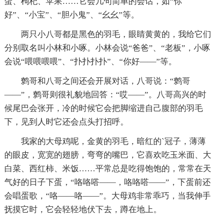
蛋、枸杞、苹果……它会几句简单的会话，如“你
好”、“小宝”、“胆小鬼”、“幺幺”等。
两只小八哥都是黑色的羽毛，眼睛黄黄的，我给它们
分别取名叫小林和小啄。小林会说“爸爸”、“老板”，小啄
会说“喂喂喂喂”、“扑扑扑扑”、“你好——”等。
鹩哥和八哥之间还会开展对话，八哥说：“鹩哥
——”，鹩哥则很礼貌地回答：“哎——”。八哥高兴的时
候尾巴会张开，冷的时候它会把脚缩进自己腹部的羽毛
下，见到人时它还会点头打招呼。
我家的大母鸡呢，金黄的羽毛，暗红的`冠子，薄薄
的眼皮，宽宽的翅膀，弯弯的嘴巴，它喜欢吃玉米面、大
白菜、西红柿、米饭……平常总是吃得饱饱的，常常在天
气好的日子下蛋，“咯咯嗒——，咯咯嗒——”，下蛋前还
会唱蛋歌，“咯——咯——”。大母鸡非常乖巧，当我伸手
抚摸它时，它会轻轻地伏下去，蹲在地上。