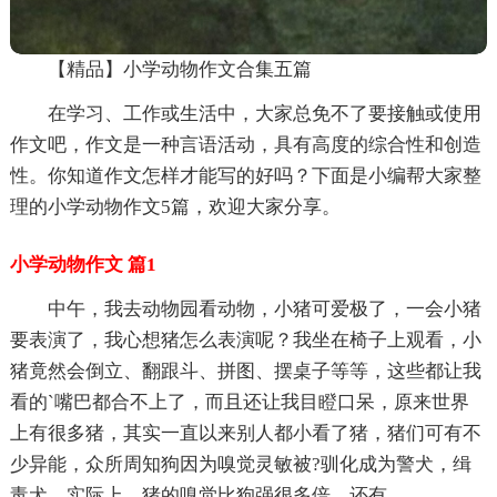
【精品】小学动物作文合集五篇
在学习、工作或生活中，大家总免不了要接触或使用
作文吧，作文是一种言语活动，具有高度的综合性和创造
性。你知道作文怎样才能写的好吗？下面是小编帮大家整
理的小学动物作文5篇，欢迎大家分享。
小学动物作文 篇1
中午，我去动物园看动物，小猪可爱极了，一会小猪
要表演了，我心想猪怎么表演呢？我坐在椅子上观看，小
猪竟然会倒立、翻跟斗、拼图、摆桌子等等，这些都让我
看的`嘴巴都合不上了，而且还让我目瞪口呆，原来世界
上有很多猪，其实一直以来别人都小看了猪，猪们可有不
少异能，众所周知狗因为嗅觉灵敏被?驯化成为警犬，缉
毒犬，实际上，猪的嗅觉比狗强很多倍，还有。