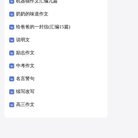
8篇）
机器猫作文汇编九篇
奶奶的味道作文
给爸爸的一封信(汇编15篇)
说明文
励志作文
中考作文
名言警句
续写改写
高三作文