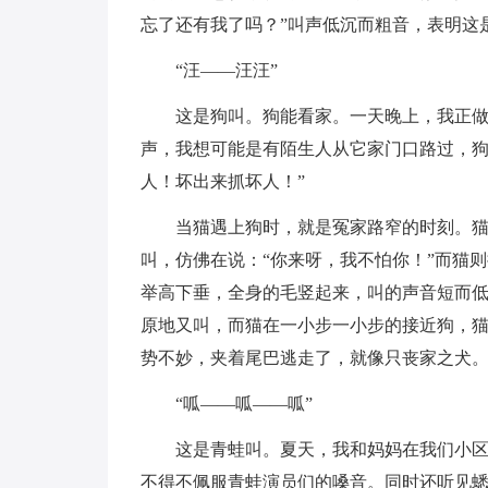
忘了还有我了吗？”叫声低沉而粗音，表明这
“汪——汪汪”
这是狗叫。狗能看家。一天晚上，我正
声，我想可能是有陌生人从它家门口路过，狗
人！坏出来抓坏人！”
当猫遇上狗时，就是冤家路窄的时刻。
叫，仿佛在说：“你来呀，我不怕你！”而猫
举高下垂，全身的毛竖起来，叫的声音短而低
原地又叫，而猫在一小步一小步的接近狗，
势不妙，夹着尾巴逃走了，就像只丧家之犬
“呱——呱——呱”
这是青蛙叫。夏天，我和妈妈在我们小区
不得不佩服青蛙演员们的嗓音。同时还听见蟋