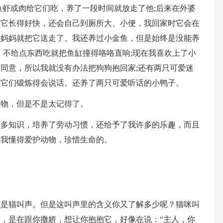
鱼虾或肉给它们吃，养了一段时间就放走了他;后来在外婆
，它长得好快，还会自己到厕所大、小便，我回家时它会在
爸妈妈就把它送走了。我还养过小金鱼，但是始终是没能养
，不给点东西吃就把鱼缸撞得咯咯直响;现在我喜欢上了小
同意，所以我就没有办法把狗狗抱回家;还有两只可爱迷
把它们锻炼得会说话。还养了两只可爱听话的小鸭子。
动物，但是不是太记得了。
好多知识，培养了劳动习惯，还给予了我许多的乐趣，而且
让我懂得爱护动物，珍惜生命的。
就是猫叫声。但是这叫声里的含义你又了解多少呢？猫咪叫
，是在跟你撒娇，想让你抱抱它，好像在说：“主人，你