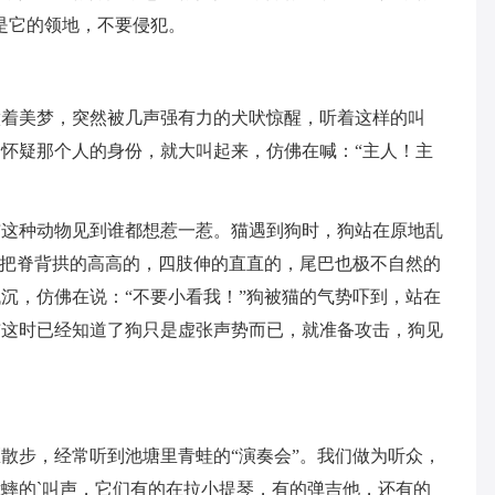
是它的领地，不要侵犯。
做着美梦，突然被几声强有力的犬吠惊醒，听着这样的叫
怀疑那个人的身份，就大叫起来，仿佛在喊：“主人！主
猫这种动物见到谁都想惹一惹。猫遇到狗时，狗站在原地乱
则把脊背拱的高高的，四肢伸的直直的，尾巴也极不自然的
沉，仿佛在说：“不要小看我！”狗被猫的气势吓到，站在
猫这时已经知道了狗只是虚张声势而已，就准备攻击，狗见
。
散步，经常听到池塘里青蛙的“演奏会”。我们做为听众，
蟀的`叫声，它们有的在拉小提琴，有的弹吉他，还有的