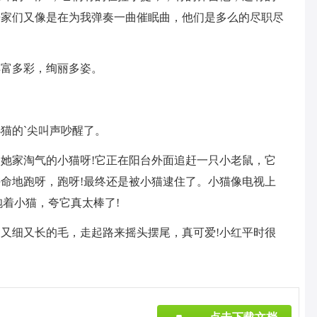
乐家们又像是在为我弹奏一曲催眠曲，他们是多么的尽职尽
丰富多彩，绚丽多姿。
猫的`尖叫声吵醒了。
她家淘气的小猫呀!它正在阳台外面追赶一只小老鼠，它
命地跑呀，跑呀!最终还是被小猫逮住了。小猫像电视上
抱着小猫，夸它真太棒了!
又细又长的毛，走起路来摇头摆尾，真可爱!小红平时很