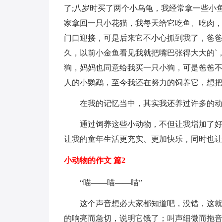
了;八岁时买了两个小乌龟，我经常拿一些小
家拿回一只小花猫，我每天给它吃鱼、吃肉
门口迎接，可是后来它不小心抓到我了，爸
久，以前小金鱼看见我就把嘴巴张得大大的`
狗，妈妈也同意给我买一只小狗，可是爸爸不
人的小鹦鹉，至今我还在努力的饲养它，想
在我的记忆当中，其实我还养过许多的
通过饲养这些小动物，不但让我增加了
让我的童年生活更充实、更加快乐，同时也
小动物的作文 篇2
“喵——喵——喵”
这个声音想必大家都知道吧，没错，这
的响亮而急切，说明它饿了；叫声细微而拖音