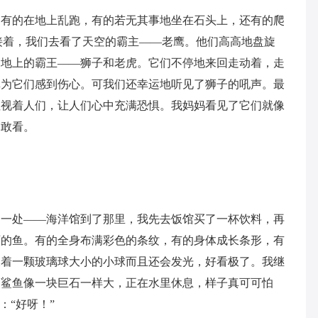
们有的在地上乱跑，有的若无其事地坐在石头上，还有的爬
接着，我们去看了天空的霸主——老鹰。他们高高地盘旋
了地上的霸王——狮子和老虎。它们不停地来回走动着，走
真为它们感到伤心。可我们还幸运地听见了狮子的吼声。最
注视着人们，让人们心中充满恐惧。我妈妈看见了它们就像
不敢看。
的一处——海洋馆到了那里，我先去饭馆买了一杯饮料，再
丽的鱼。有的全身布满彩色的条纹，有的身体成长条形，有
长着一颗玻璃球大小的小球而且还会发光，好看极了。我继
条鲨鱼像一块巨石一样大，正在水里休息，样子真可可怕
：“好呀！”