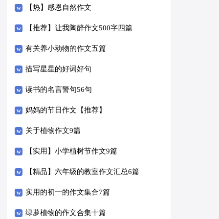
【热】感恩自然作文
【推荐】让我陶醉作文500字四篇
有关养小动物的作文五篇
描写星星的好词好句
读书的名言警句56句
妈妈的节日作文【推荐】
关于植物作文9篇
【实用】小学植树节作文9篇
【精品】六年级的教室作文汇总6篇
实用的初一的作文集合7篇
绿萝植物的作文合集十篇