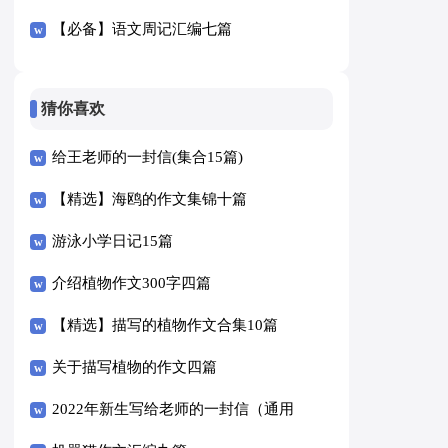
【必备】语文周记汇编七篇
猜你喜欢
给王老师的一封信(集合15篇)
【精选】海鸥的作文集锦十篇
游泳小学日记15篇
介绍植物作文300字四篇
【精选】描写的植物作文合集10篇
关于描写植物的作文四篇
2022年新生写给老师的一封信（通用