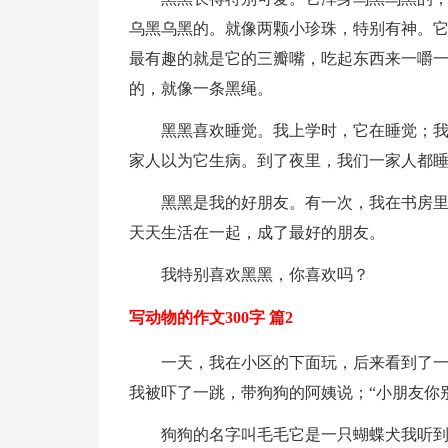
乌黑乌黑的。就像两颗小珍珠，特别有神。它
最有趣的就是它的三瓣嘴，吃起东西来一嚼
的，就像一条黑绳。
黑黑喜欢睡觉。我上学时，它在睡觉；
家人以为它生病。到了夜里，我们一家人都
黑黑是我的好朋友。有一次，我在书房
天天生活在一起，成了最好的朋友。
我特别喜欢黑黑，你喜欢吗？
写动物的作文300字 篇2
一天，我在小区的下面玩，后来看到了
我被吓了一跳，带狗狗的阿姨说；“小朋友你
狗狗的名字叫毛毛它是一只蝴蝶犬我听到