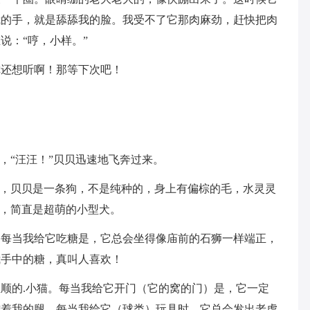
我的手，就是舔舔我的脸。我受不了它那肉麻劲，赶快把肉
说：“哼，小样。”
你还想听啊！那等下次吧！
，“汪汪！”贝贝迅速地飞奔过来。
了，贝贝是一条狗，不是纯种的，身上有偏棕的毛，水灵灵
头，简直是超萌的小型犬。
。每当我给它吃糖是，它总会坐得像庙前的石狮一样端正，
我手中的糖，真叫人喜欢！
顺的.小猫。每当我给它开门（它的窝的门）是，它一定
蹭着我的腿。每当我给它（球类）玩具时，它总会发出老虎