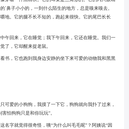
的`鼻子小小的，一到什么陌生的地方，总是嗅来嗅去。
一嚼地。它的腿不长不短的，跑起来很快。它的尾巴长长
我中午回来，它在睡觉；我下午回来，它还在睡觉。我们一
睡觉了，它却醒来捉老鼠。
里看书，它也跑到我身边安静的坐下来可爱的动物我和黑黑
一只可爱的小狗狗，我摸了一下它，狗狗就向我扑了过来，
别害怕狗狗只是和你玩玩”。
这名字就觉得很奇怪，咦“为什么叫毛毛呢”？阿姨说“因