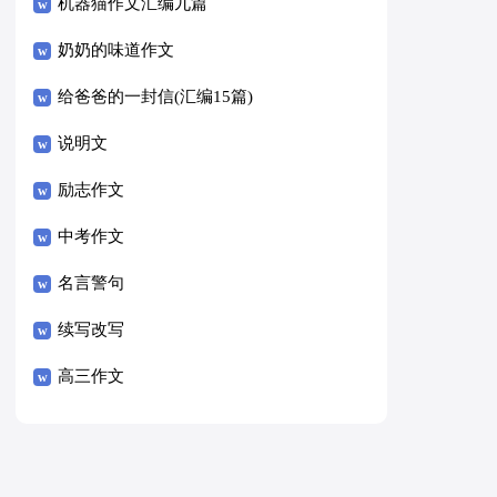
8篇）
机器猫作文汇编九篇
奶奶的味道作文
给爸爸的一封信(汇编15篇)
说明文
励志作文
中考作文
名言警句
续写改写
高三作文