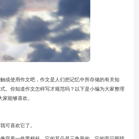
接触或使用作文吧，作文是人们把记忆中所存储的有关知
方式。你知道作文怎样写才规范吗？以下是小编为大家整理
望大家能够喜欢。
。我可喜欢它了。
，像穿着一件黑棉袄。它的耳朵是三角形的。它的丙只眼睛