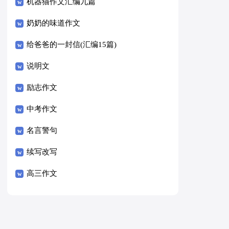
8篇）
机器猫作文汇编九篇
奶奶的味道作文
给爸爸的一封信(汇编15篇)
说明文
励志作文
中考作文
名言警句
续写改写
高三作文