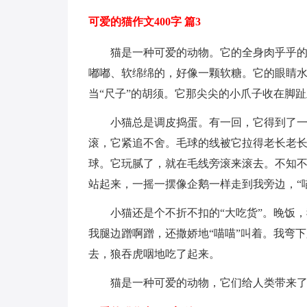
可爱的猫作文400字 篇3
猫是一种可爱的动物。它的全身肉乎乎
嘟嘟、软绵绵的，好像一颗软糖。它的眼睛
当“尺子”的胡须。它那尖尖的小爪子收在脚
小猫总是调皮捣蛋。有一回，它得到了
滚，它紧追不舍。毛球的线被它拉得老长老长
球。它玩腻了，就在毛线旁滚来滚去。不知
站起来，一摇一摆像企鹅一样走到我旁边，“
小猫还是个不折不扣的“大吃货”。晚饭
我腿边蹭啊蹭，还撒娇地“喵喵”叫着。我弯
去，狼吞虎咽地吃了起来。
猫是一种可爱的动物，它们给人类带来