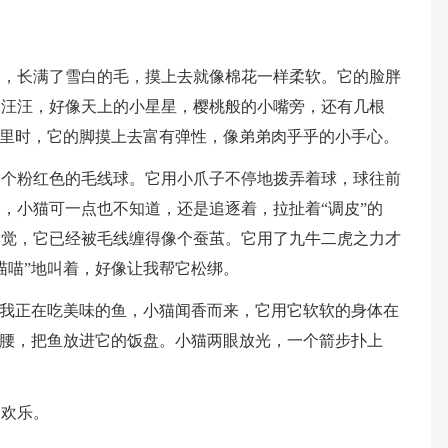
的，长满了雪白的毛，摸上去就像棉花一样柔软。它的脸胖
水汪汪，好像天上的小星星，樱桃般的小嘴旁，还有几根
趾里时，它的脚摸上去富有弹性，像弟弟肉乎乎的小手心。
一个粉红色的毛线球。它用小爪子不停地拨弄着球，球往前
，小猫可一点也不知道，还是追逐着，拉扯着“调皮”的
不觉，它已经被毛线缠得像个蚕茧。它用了九牛二虎之力才
喵喵”地叫着，好像让我帮它松绑。
，我正在吃美味的鱼，小猫闻香而来，它用它软软的身体在
下腰，把鱼放进它的饭盘。小猫两眼放光，一个箭步扑上
了欢乐。