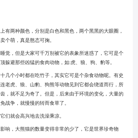
身上有两种颜色，分别是白色和黑色，两个黑黑的大眼圈，
，卖个萌，真是憨态可掬。
爱睡觉，但是大家可千万别被它的表象所迷惑了，它可是个
顶躲避那些凶猛的食肉动物，如:虎、狼、狗、豹等。
有十几个小时都在吃竹子，其实它可是个杂食动物呢。有史
就连老虎、狼、山豹、狗熊等动物见到它都会绕道而行，所
牙齿，就不足为奇了。但是，后来由于环境的变化，大量的
避免战争，就慢慢的转而食草了。
等它们就会高兴地去洗澡乘凉。
的影响，大熊猫的数量变得非常的少了，它是世界珍奇物