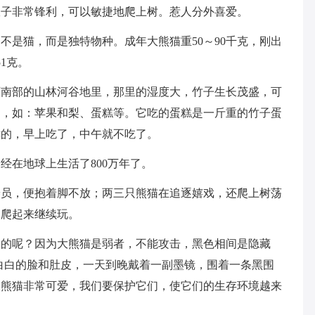
爪子非常锋利，可以敏捷地爬上树。惹人分外喜爱。
不是猫，而是独特物种。成年大熊猫重50～90千克，刚出
1克。
西南部的山林河谷地里，那里的湿度大，竹子生长茂盛，可
多，如：苹果和梨、蛋糕等。它吃的蛋糕是一斤重的竹子蛋
鲜的，早上吃了，中午就不吃了。
经在地球上生活了800万年了。
养员，便抱着脚不放；两三只熊猫在追逐嬉戏，还爬上树荡
，爬起来继续玩。
白的呢？因为大熊猫是弱者，不能攻击，黑色相间是隐藏
白白的脸和肚皮，一天到晚戴着一副墨镜，围着一条黑围
大熊猫非常可爱，我们要保护它们，使它们的生存环境越来