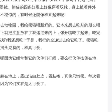
的墨镜。熊猫的四条短腿上好像穿着双靴，身上披着件外
不稳似的，有时候还能像样直起来呢!
我去动物园，我给熊猫喂新鲜的。它本来想去吃别的朋友喂
猫下就把注意放在了我递过来的上，张开嘴吃了起来。吃完
呀!我还想吃!”于是，我把的全递过去给它吃了。熊猫吃
边摇头晃脑的，样真可爱。
么呢因为它经常和它的伙伴们打闹，要么把伙伴按倒在地
。
地躺在地上，露出洁白肚皮，四肢摊，真像只懒熊。每次看
，因为它们实在是太可爱了。