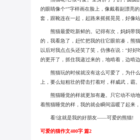
的眼睛像个“”字样画在脸上，像戴着副漂亮
套，跟靴连在一起，起路来摇摇晃晃，好像站
熊猫最爱吃新鲜的。记得有次，妈妈带
的，我看急了，赶忙把我的往它眼前凑，熊
以后对我点点头还笑了笑，仿佛在说：“好好吃
的更开了，抓住我递过来的，地啃着，边啃
熊猫玩的时候就没有这么可爱了，为什
上，要么短粗壮的臂击打着对，样威武，霸
熊猫睡觉的样就更加有趣。只它动不动
着熊猫睡觉的样，我的就会瞬间温暖了起来
看!这就是我的好朋友——可爱的熊猫!
可爱的猫作文400字 篇2