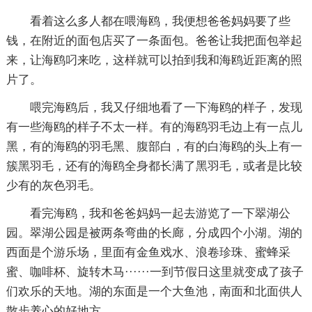
看着这么多人都在喂海鸥，我便想爸爸妈妈要了些
钱，在附近的面包店买了一条面包。爸爸让我把面包举起
来，让海鸥叼来吃，这样就可以拍到我和海鸥近距离的照
片了。
喂完海鸥后，我又仔细地看了一下海鸥的样子，发现
有一些海鸥的样子不太一样。有的海鸥羽毛边上有一点儿
黑，有的海鸥的羽毛黑、腹部白，有的白海鸥的头上有一
簇黑羽毛，还有的海鸥全身都长满了黑羽毛，或者是比较
少有的灰色羽毛。
看完海鸥，我和爸爸妈妈一起去游览了一下翠湖公
园。翠湖公园是被两条弯曲的长廊，分成四个小湖。湖的
西面是个游乐场，里面有金鱼戏水、浪卷珍珠、蜜蜂采
蜜、咖啡杯、旋转木马······一到节假日这里就变成了孩子
们欢乐的天地。湖的东面是一个大鱼池，南面和北面供人
散步养心的好地方。