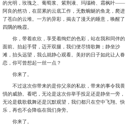
的光明，玫瑰之、葡萄浆、紫荆液、玛瑙椅、霜枫叶——
阿良的然功，在层累的云底工作，无数蜿蜒的鱼龙，爬进
了苍白的云堆。一方的异彩，揭去了漫天的睡意，唤醒了
四隅的晚霞。
你，带着欢欣，享受着绚烂的色彩，站在我和同伴的
面前。抬起手臂，迈开双腿，我们便尽情歌舞；静坐沙
滩，抬头远望，我么就静心观看。美好的日子如此让人眷
恋，你可曾想起一丝一点？
你来了。
不过这次你带来的是你父亲的私欲，带来的事令我畏
惧的威胁。看吧，无论是这次你举手投足还是静坐一旁，
无论是载歌载舞还是沉默观望，我们都只在空中飞翔。快
乐，再也不会降临在我们身旁。
你来了。