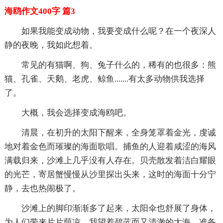
海鸥作文400字 篇3
如果我能变成动物，我要变成什么呢？在一个夜深人
静的夜晚，我如此想着。
常见的有猫啊、狗、兔子什么的，稀有的也很多：熊
猫、孔雀、天鹅、老虎、鲸鱼.......有太多动物供我选择
了。
大概，我会选择变成海鸥吧。
清晨，在初升的太阳下醒来，全身笼罩着金光，虔诚
地对着金色而璀璨的海面歌唱。捕鱼的人迎着咸涩的海风
满载归来，沙滩上几乎没有人存在。贝壳散发着洁白耀眼
的光芒，寄居蟹慢慢从沙里探出头来，这时的海面十分宁
静，去也热闹极了。
沙滩上的脚印渐渐多了起来，太阳伞也舒展了身体，
为人们带来片片荫凉。我望着碧蓝而又清澈的大海，准备