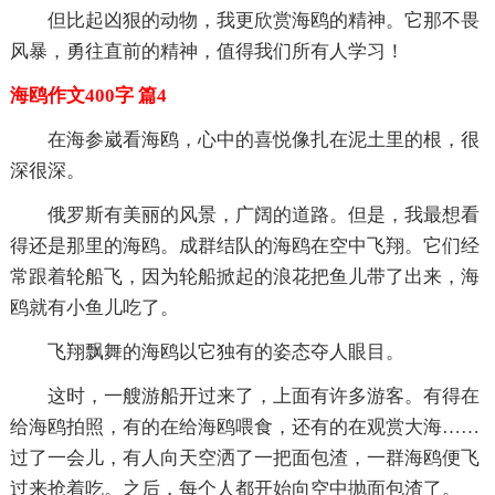
但比起凶狠的动物，我更欣赏海鸥的精神。它那不畏
风暴，勇往直前的精神，值得我们所有人学习！
海鸥作文400字 篇4
在海参崴看海鸥，心中的喜悦像扎在泥土里的根，很
深很深。
俄罗斯有美丽的风景，广阔的道路。但是，我最想看
得还是那里的海鸥。成群结队的海鸥在空中飞翔。它们经
常跟着轮船飞，因为轮船掀起的浪花把鱼儿带了出来，海
鸥就有小鱼儿吃了。
飞翔飘舞的海鸥以它独有的姿态夺人眼目。
这时，一艘游船开过来了，上面有许多游客。有得在
给海鸥拍照，有的在给海鸥喂食，还有的在观赏大海……
过了一会儿，有人向天空洒了一把面包渣，一群海鸥便飞
过来抢着吃。之后，每个人都开始向空中抛面包渣了。