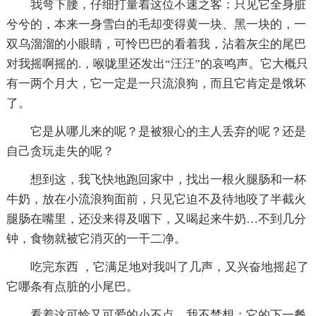
我弯下腰，仔细打量着这位不速之客：只见它全身脏
兮兮的，本来一身雪白的毛却变得黄一块、黑一块的，一
双乌溜溜的小眼睛，可怜巴巴的看着我，沾着灰尘的尾巴
对我摇啊摇的.，喉咙里还发出“汪汪”的哀鸣声。它大概只
有一两个月大，它一定是一只流浪狗，而且它肯定是饿坏
了。
它是从哪儿来的呢？是被狠心的主人丢弃的呢？还是
自己贪玩走失的呢？
想到这，我飞快地跑回家中，找出一根火腿肠和一杯
牛奶，放在小流浪狗面前，只见它迫不及待地咬了半截火
腿肠在嘴里，还没来得及咽下，又喝起来牛奶…不到几分
钟，食物就被它消灭的一干二净。
吃完东西 ，它满足地对我叫了几声，又兴奋地摇起了
它哪条有点脏的小尾巴。
看着这可怜又可爱的小不点，我不禁想：它的下一餐