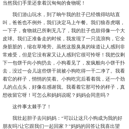
当然我们手里还拿着沉甸甸的食物呢！
我们游山玩水，到了晌午我的肚子已经饿得咕咕直
叫，爸爸也不例外，我们决定马上午餐。我们狼吞虎咽，
一下子，食物就已所剩无几了，我的肚子也鼓得像一个大
皮球。我们正准备走的时候，我发现了一只流浪狗，它全
身脏脏的，缩在草堆旁。虽然这股臭臭的味道让人感到非
常难受，但是它没有家又让人感到它很可怜呀！我把仅剩
下一包饼干向小狗扔去，小狗看见了，发疯般向小饼干扑
去，没过一会儿这些饼干就被小狗吃得一干二净了。我看
着它的样子，悄悄的笑着。小狗吃完后看着我，还一个劲
儿的点点头，好像在感谢我。我看着它那可怜的样子，真
想收留它呀！可怎么和妈妈说呢？妈妈会同意吗？
这件事太棘手了！
我壮起胆子去问妈妈：“可以让这只小狗成为我的好
朋友吗?让它跟我们一起回家？”妈妈的回答让我喜出望