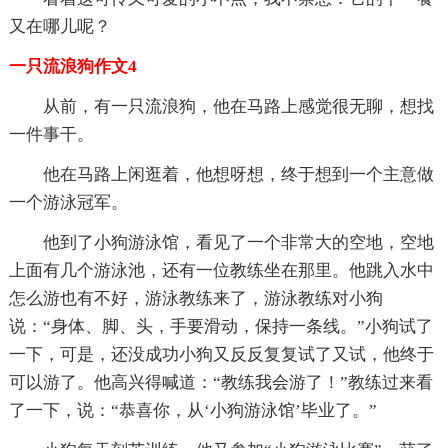
又在哪儿呢？
一只流浪狗作文4
从前，有一只流浪狗，他在马路上感觉很无聊，想找
一件事干。
他在马路上闲逛着，他想呀想，终于想到一个主意做
一个游泳冠军。
他到了小狗游泳馆，看见了一个非常大的空地，空地
上面有几个游泳池，还有一位教练坐在那里。他跳入水中
怎么游也有不好，游泳教练来了，游泳教练对小狗
说：“身体、脚、头，手要滑动，保持一条线。”小狗试了
一下，可是，还没成功小狗又反反复复试了又试，他终于
可以游了。他高兴得喊道：“教练我会游了！”教练过来看
了一下，说：“恭喜你，从‘小狗游泳馆’毕业了。”