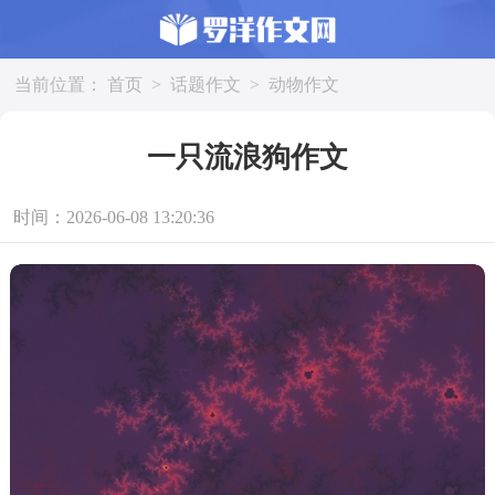
当前位置：
首页
>
话题作文
>
动物作文
一只流浪狗作文
时间：2026-06-08 13:20:36