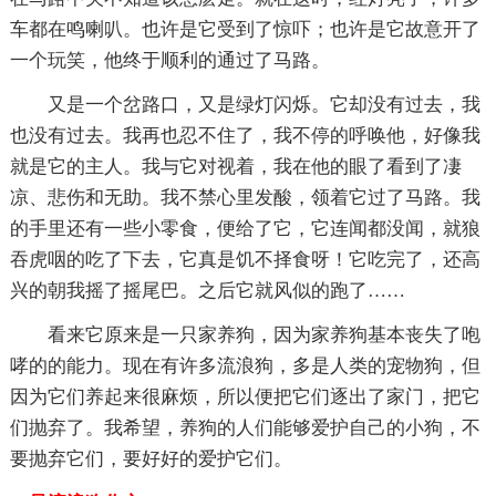
车都在鸣喇叭。也许是它受到了惊吓；也许是它故意开了
一个玩笑，他终于顺利的通过了马路。
又是一个岔路口，又是绿灯闪烁。它却没有过去，我
也没有过去。我再也忍不住了，我不停的呼唤他，好像我
就是它的主人。我与它对视着，我在他的眼了看到了凄
凉、悲伤和无助。我不禁心里发酸，领着它过了马路。我
的手里还有一些小零食，便给了它，它连闻都没闻，就狼
吞虎咽的吃了下去，它真是饥不择食呀！它吃完了，还高
兴的朝我摇了摇尾巴。之后它就风似的跑了……
看来它原来是一只家养狗，因为家养狗基本丧失了咆
哮的的能力。现在有许多流浪狗，多是人类的宠物狗，但
因为它们养起来很麻烦，所以便把它们逐出了家门，把它
们抛弃了。我希望，养狗的人们能够爱护自己的小狗，不
要抛弃它们，要好好的爱护它们。