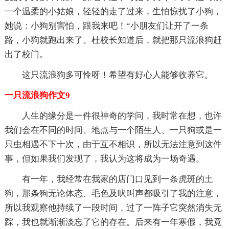
一个温柔的小姑娘，轻轻的走了过来，生怕惊扰了小狗，
她说：小狗别害怕，跟我来吧！“小朋友们让开了一条
路，小狗就跑出来了。杜校长知道后，就把那只流浪狗赶
出了校门。
这只流浪狗多可怜呀！希望有好心人能够收养它。
一只流浪狗作文9
人生的缘分是一件很神奇的学问，我时常在想，也许
我们会在不同的时间、地点与一个陌生人、一只狗或是一
只虫相遇不下十次，由于互不相识，所以无法注意到这件
事，但如果我们发现了，我认为这将成为一场奇遇。
有一年，我经常在我家的店门口见到一条虎斑的土
狗，那条狗无论体态、毛色及吠叫声都吸引了我的注意，
所以我观察他持续了一段时间，过了一阵子它突然消失无
踪，我也就渐渐淡忘了它的存在。后来有一年寒假，我竟