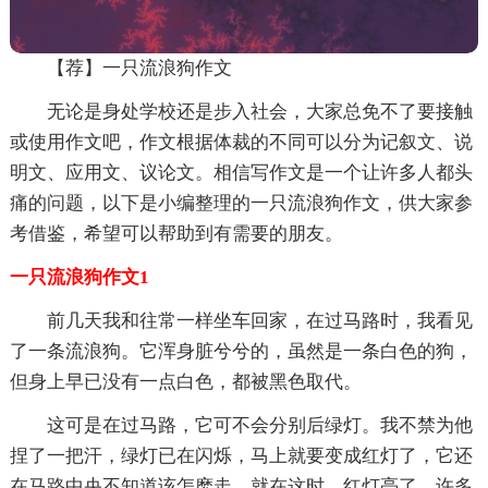
【荐】一只流浪狗作文
无论是身处学校还是步入社会，大家总免不了要接触
或使用作文吧，作文根据体裁的不同可以分为记叙文、说
明文、应用文、议论文。相信写作文是一个让许多人都头
痛的问题，以下是小编整理的一只流浪狗作文，供大家参
考借鉴，希望可以帮助到有需要的朋友。
一只流浪狗作文1
前几天我和往常一样坐车回家，在过马路时，我看见
了一条流浪狗。它浑身脏兮兮的，虽然是一条白色的狗，
但身上早已没有一点白色，都被黑色取代。
这可是在过马路，它可不会分别后绿灯。我不禁为他
捏了一把汗，绿灯已在闪烁，马上就要变成红灯了，它还
在马路中央不知道该怎麽走。就在这时，红灯亮了，许多