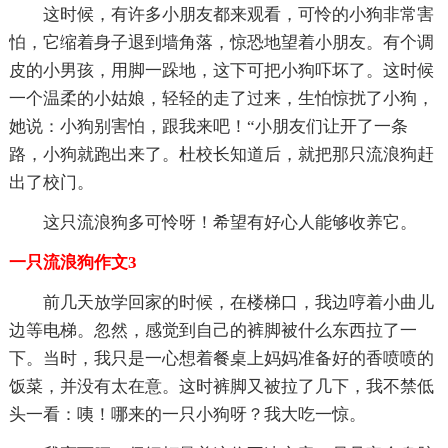
这时候，有许多小朋友都来观看，可怜的小狗非常害
怕，它缩着身子退到墙角落，惊恐地望着小朋友。有个调
皮的小男孩，用脚一跺地，这下可把小狗吓坏了。这时候
一个温柔的小姑娘，轻轻的走了过来，生怕惊扰了小狗，
她说：小狗别害怕，跟我来吧！“小朋友们让开了一条
路，小狗就跑出来了。杜校长知道后，就把那只流浪狗赶
出了校门。
这只流浪狗多可怜呀！希望有好心人能够收养它。
一只流浪狗作文3
前几天放学回家的时候，在楼梯口，我边哼着小曲儿
边等电梯。忽然，感觉到自己的裤脚被什么东西拉了一
下。当时，我只是一心想着餐桌上妈妈准备好的香喷喷的
饭菜，并没有太在意。这时裤脚又被拉了几下，我不禁低
头一看：咦！哪来的一只小狗呀？我大吃一惊。