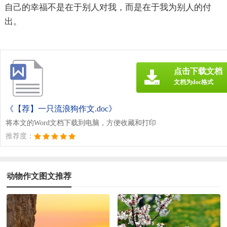
自己的幸福不是在于别人对我，而是在于我为别人的付
出。
点击下载文档
文档为doc格式
《【荐】一只流浪狗作文.doc》
将本文的Word文档下载到电脑，方便收藏和打印
推荐度：
动物作文图文推荐