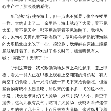
心中产生了那淡淡的感伤。
船飞快地行驶在海上，但一点也不摇晃，像坐在楼里
一样。大约走出了二十余里路，海上就起了大雾，看不见
太阳，看不见天空，那不用说更看不见海鸥了。我很灰
心，以为今天再也看不到海鸥了，便和爷爷奶奶把喂海鸥
的火腿肠拿出来吃了一些。很没趣，我便躺在床铺上朦朦
胧胧地睡着了。也不知过了多长时间，猛然听见有人
喊：“雾散了！天睛了！”
听到这声音，我兴致勃勃地从床上急忙起来，登上甲
板，看见一群人正在甲板上观看上空翱翔的海鸥呢！有人
向空中仍食物，几十只海鸥便一齐飞下来抢食物吃。但这
些食物海鸥不太愿意吃，所以来的也不多，飞的也不低。
于是，我便把准备好的火腿肠，揪成手指甲大小，向空中
抛去，这鸟儿很有灵气，吃到了火腿肠，便鸣叫着传递信
息，忽的来了几十只，上百只来抢火腿肠。这时鸟儿飞着