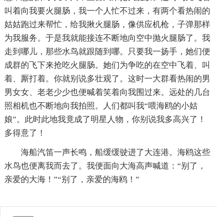
叫着向我要火腿肠，我一个人忙不过来，有两个看热闹的
姑姑跑过来帮忙，给我揪火腿肠，像供应机枪，子弹那样
为我服务。于是我就能接连不断地向空中抛火腿肠了。我
走到哪儿，那些水鸟就跟随到哪。只要我一扬手，她们便
成群的飞下来抢吃火腿肠。她们为争吃的在空中飞着、叫
着、厮打着。你就别说多壮观了。这时一大群看热闹的男
男女女、老老少少也便喊着笑着向我围过来。远处的几台
照相机也不断地向我拍照。人们都叫我“喂海鸥的小姑
娘”。此时此地我竟成了明星人物，你别说我多高兴了！
多得意了！
海船汽笛一声长鸣，船缓缓驶进了大连港。海鸥这些
水鸟也便离我而去了。我便面向大海高声喊道：“别了，
亲爱的大海！”“别了，亲爱的海鸥！”