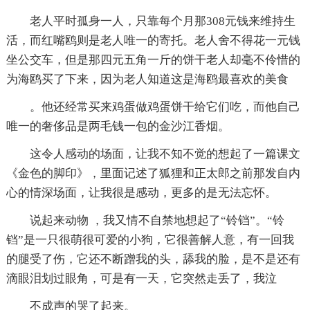
老人平时孤身一人，只靠每个月那308元钱来维持生
活，而红嘴鸥则是老人唯一的寄托。老人舍不得花一元钱
坐公交车，但是那四元五角一斤的饼干老人却毫不伶惜的
为海鸥买了下来，因为老人知道这是海鸥最喜欢的美食
。他还经常买来鸡蛋做鸡蛋饼干给它们吃，而他自己
唯一的奢侈品是两毛钱一包的金沙江香烟。
这令人感动的场面，让我不知不觉的想起了一篇课文
《金色的脚印》，里面记述了狐狸和正太郎之前那发自内
心的情深场面，让我很是感动，更多的是无法忘怀。
说起来动物 ，我又情不自禁地想起了“铃铛”。“铃
铛”是一只很萌很可爱的小狗，它很善解人意，有一回我
的腿受了伤，它还不断蹭我的头，舔我的脸，是不是还有
滴眼泪划过眼角，可是有一天，它突然走丢了，我泣
不成声的哭了起来。