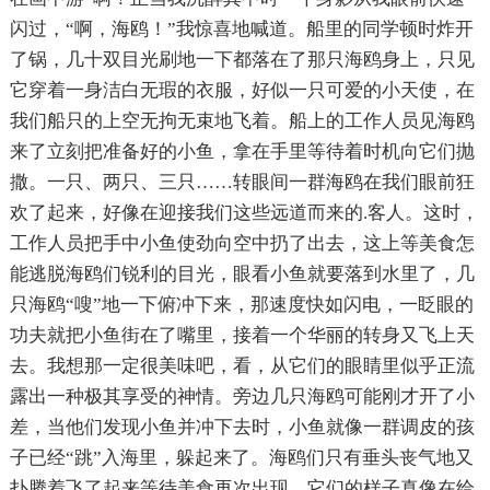
闪过，“啊，海鸥！”我惊喜地喊道。船里的同学顿时炸开
了锅，几十双目光刷地一下都落在了那只海鸥身上，只见
它穿着一身洁白无瑕的衣服，好似一只可爱的小天使，在
我们船只的上空无拘无束地飞着。船上的工作人员见海鸥
来了立刻把准备好的小鱼，拿在手里等待着时机向它们抛
撒。一只、两只、三只……转眼间一群海鸥在我们眼前狂
欢了起来，好像在迎接我们这些远道而来的.客人。这时，
工作人员把手中小鱼使劲向空中扔了出去，这上等美食怎
能逃脱海鸥们锐利的目光，眼看小鱼就要落到水里了，几
只海鸥“嗖”地一下俯冲下来，那速度快如闪电，一眨眼的
功夫就把小鱼街在了嘴里，接着一个华丽的转身又飞上天
去。我想那一定很美味吧，看，从它们的眼睛里似乎正流
露出一种极其享受的神情。旁边几只海鸥可能刚才开了小
差，当他们发现小鱼并冲下去时，小鱼就像一群调皮的孩
子已经“跳”入海里，躲起来了。海鸥们只有垂头丧气地又
扑腾着飞了起来等待美食再次出现。它们的样子真像在给