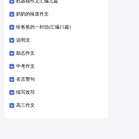
8篇）
机器猫作文汇编九篇
奶奶的味道作文
给爸爸的一封信(汇编15篇)
说明文
励志作文
中考作文
名言警句
续写改写
高三作文