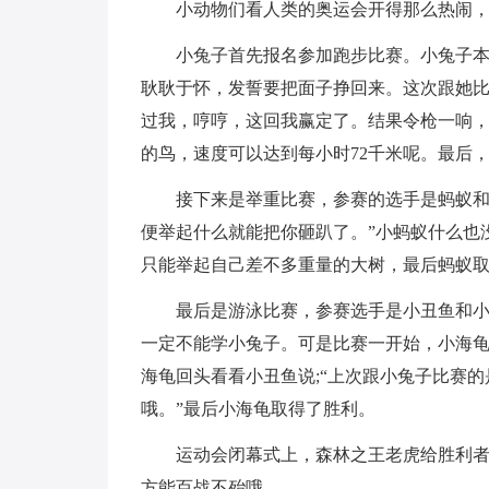
小动物们看人类的奥运会开得那么热闹
小兔子首先报名参加跑步比赛。小兔子
耿耿于怀，发誓要把面子挣回来。这次跟她
过我，哼哼，这回我赢定了。结果令枪一响
的鸟，速度可以达到每小时72千米呢。最后
接下来是举重比赛，参赛的选手是蚂蚁和
便举起什么就能把你砸趴了。”小蚂蚁什么也
只能举起自己差不多重量的大树，最后蚂蚁
最后是游泳比赛，参赛选手是小丑鱼和
一定不能学小兔子。可是比赛一开始，小海龟
海龟回头看看小丑鱼说;“上次跟小兔子比赛
哦。”最后小海龟取得了胜利。
运动会闭幕式上，森林之王老虎给胜利
方能百战不殆哦。