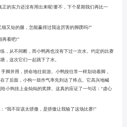
真正的实力还没有用出来呢!要不，下个星期我们再比一
又细又短的腿，怎能赢得过我这厉害的脚蹼吗?”
再看吧!”
训练，从不间断，而小鸭再也没有下过一次水。约定的比赛
池塘，这次它们一起跳下了水。
关，手脚并用，拼命地往前游。小鸭按往常一样划动着脚，
落在了后面，小狗一鼓作气率先到达了终点。它高兴地喊
判给小狗挂上金灿灿的奖牌。这真的应证了一句话：“虚心
：“我不应该太骄傲，是骄傲让我输了这场比赛!”