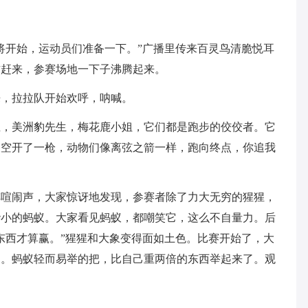
将开始，运动员们准备一下。”广播里传来百灵鸟清脆悦耳
方赶来，参赛场地一下子沸腾起来。
来，拉拉队开始欢呼，呐喊。
生，美洲豹先生，梅花鹿小姐，它们都是跑步的佼佼者。它
天空开了一枪，动物们像离弦之箭一样，跑向终点，你追我
阵喧闹声，大家惊讶地发现，参赛者除了力大无穷的猩猩，
渺小的蚂蚁。大家看见蚂蚁，都嘲笑它，这么不自量力。后
东西才算赢。”猩猩和大象变得面如土色。比赛开始了，大
动。蚂蚁轻而易举的把，比自己重两倍的东西举起来了。观