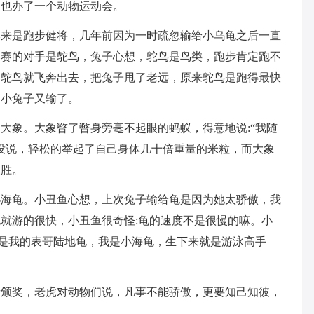
，也办了一个动物运动会。
本来是跑步健将，几年前因为一时疏忽输给小乌龟之后一直
比赛的对手是鸵鸟，兔子心想，鸵鸟是鸟类，跑步肯定跑不
，鸵鸟就飞奔出去，把兔子甩了老远，原来鸵鸟是跑得最快
，小兔子又输了。
大象。大象瞥了瞥身旁毫不起眼的蚂蚁，得意地说:“我随
没说，轻松的举起了自己身体几十倍重量的米粒，而大象
取胜。
小海龟。小丑鱼心想，上次兔子输给龟是因为她太骄傲，我
就游的很快，小丑鱼很奇怪:龟的速度不是很慢的嘛。小
的是我的表哥陆地龟，我是小海龟，生下来就是游泳高手
者颁奖，老虎对动物们说，凡事不能骄傲，更要知己知彼，