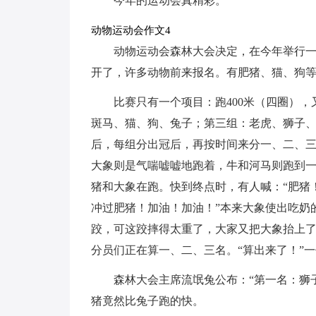
今年的运动会真精彩。
动物运动会作文4
动物运动会森林大会决定，在今年举行
开了，许多动物前来报名。有肥猪、猫、狗
比赛只有一个项目：跑400米（四圈）
斑马、猫、狗、兔子；第三组：老虎、狮子
后，每组分出冠后，再按时间来分一、二、
大象则是气喘嘘嘘地跑着，牛和河马则跑到
猪和大象在跑。快到终点时，有人喊：“肥猪
冲过肥猪！加油！加油！”本来大象使出吃奶
跤，可这跤摔得太重了，大家又把大象抬上
分员们正在算一、二、三名。“算出来了！”
森林大会主席流氓兔公布：“第一名：狮
猪竟然比兔子跑的快。