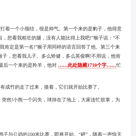
，打着一个小领结，很是帅气。第一个来的是豹子，他得意
，您看我粗壮的腿，没有人能比得上我吧!”猴子说：“不
我肯定是第一名!”猴子用同样的语言回答了他。第三个来
猴子，您看我儿子。多么矫健，多么英俊啊!不用说，他肯
”最后一个来的是羚羊，他对
……此处隐藏1710个字……
忙
胸有成竹的走了过来，接着，它们就开始比赛了。
，突然!小熊一个闪失，球掉在了地上，大家连忙鼓掌，为
鸭子与公鸡的100米比赛，即将开始。“砰”，随着一声惊天