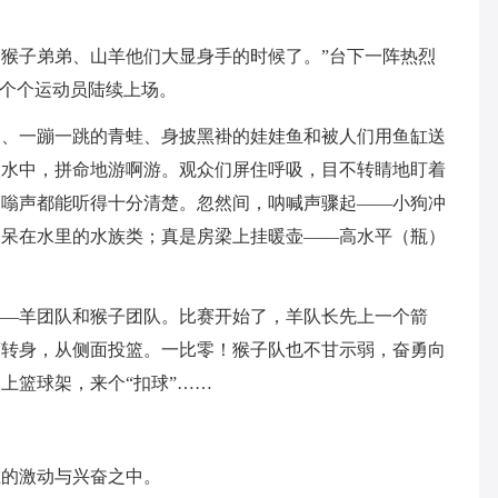
猴子弟弟、山羊他们大显身手的时候了。”台下一阵热烈
一个个运动员陆续上场。
狗、一蹦一跳的青蛙、身披黑褂的娃娃鱼和被人们用鱼缸送
入水中，拼命地游啊游。观众们屏住呼吸，目不转睛地盯着
嗡嗡声都能听得十分清楚。忽然间，呐喊声骤起——小狗冲
天呆在水里的水族类；真是房梁上挂暖壶——高水平（瓶）
——羊团队和猴子团队。比赛开始了，羊队长先上一个箭
度转身，从侧面投篮。一比零！猴子队也不甘示弱，奋勇向
上篮球架，来个“扣球”……
上的激动与兴奋之中。